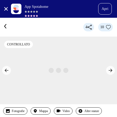
App Spotahome
Apri
4
10
CONTROLLATO
Fotografie
Mappa
Video
Altre stanze