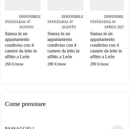
DISPONIBILE
DISPONIBILE
DISPONIBILE
STANZA
DAL 07
STANZA
DAL 07
STANZA
DAL 01
■
■
■
AGOSTO
AGOSTO
APRILE 2027
Stanza in un
Stanza in un
Stanza in un
appartamento
appartamento
appartamento
condiviso con 4
condiviso con 4
condiviso con 4
camere da letto in
camere da letto in
camere da letto in
affitto a León
affitto a León
affitto a León
260 €
/
mese
280 €
/
mese
280 €
/
mese
Come prenotare
PASSAGGIO 1