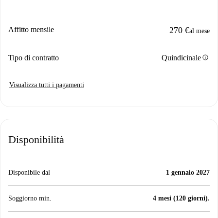
Affitto mensile
270 €
al mese
info
Tipo di contratto
Quindicinale
Visualizza tutti i pagamenti
Disponibilità
Disponibile dal
1 gennaio 2027
Soggiorno min.
4 mesi (120 giorni).