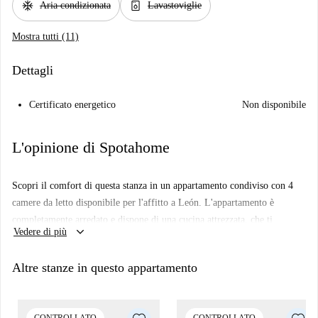
ac_unit
dishwasher_gen
Aria condizionata
Lavastoviglie
Mostra tutti (11)
Dettagli
Certificato energetico
Non disponibile
L'opinione di Spotahome
Scopri il comfort di questa stanza in un appartamento condiviso con 4
camere da letto disponibile per l'affitto a León. L'appartamento è
completamente arredato e dispone di una cucina attrezzata, che ti
keyboard_arrow_down
Vedere di più
permetterà di preparare i tuoi pasti facilmente. L'alloggio non include le
spese di elettricità, acqua, gas o Wi-Fi, che devono essere pagate
Altre stanze in questo appartamento
separatamente. Spotahome ha verificato personalmente questa proprietà,
assicurandosi che soddisfi i nostri standard di qualità.
Situata a León, questa struttura si trova nelle vicinanze di vari punti di