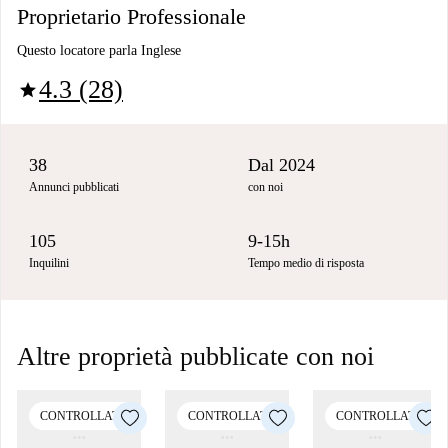
Proprietario Professionale
Questo locatore parla Inglese
4.3 (28)
star
38
Dal 2024
Annunci pubblicati
con noi
105
9-15h
Inquilini
Tempo medio di risposta
Altre proprietà pubblicate con noi
CONTROLLATO
CONTROLLATO
CONTROLLATO