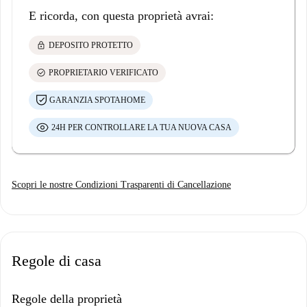
E ricorda, con questa proprietà avrai:
lock
DEPOSITO PROTETTO
check_circle
PROPRIETARIO VERIFICATO
GARANZIA SPOTAHOME
24H PER CONTROLLARE LA TUA NUOVA CASA
Scopri le nostre Condizioni Trasparenti di Cancellazione
Regole di casa
Regole della proprietà