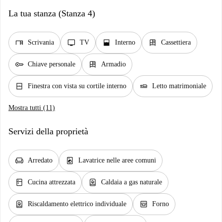
La tua stanza (Stanza 4)
desk
tv
window_open
dresser
Scrivania
TV
Interno
Cassettiera
key
dresser
Chiave personale
Armadio
window_closed
airline_seat_flat
Finestra con vista su cortile interno
Letto matrimoniale
Mostra tutti (11)
Servizi della proprietà
chair
local_laundry_service
Arredato
Lavatrice nelle aree comuni
kitchen
water_heater
Cucina attrezzata
Caldaia a gas naturale
water_heater
oven_gen
Riscaldamento elettrico individuale
Forno