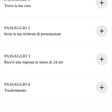
Trova la tua casa
Processo di prenotazione 100% online.
Case e Proprietari verificati.
Hai tutte le informazioni necessarie in anticipo.
PASSAGGIO 2
Invia la tua richiesta di prenotazione
Invia dettagli base del tuo profilo e metodo di pagamento.
Ricorda che non ti addebiteremo nulla finché il proprietario
non accetta.
PASSAGGIO 3
Ricevi una risposta in meno di 24 ore
Il proprietario ha fino a 24 ore per confermare.
Se accettata, ti addebiteremo il pagamento e ti metteremo in
contatto con il proprietario.
PASSAGGIO 4
Se rifiutata: non ti addebiteremo nulla e ti proporremo
Trasferimento
alternative.
Concorda con il proprietario i dettagli del tuo arrivo, ritiro
Documenti richiesti se la proprietà è “
Spotahome plus
”.
delle chiavi, ecc.
Documento d'identità o Passaporto