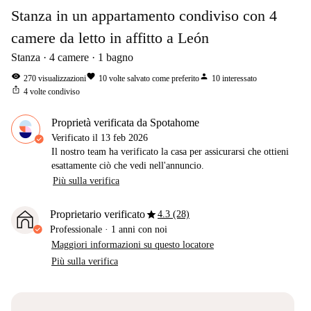
Stanza in un appartamento condiviso con 4
camere da letto in affitto a León
Stanza
4
camere
1
bagno
visibility
favorite
person
270
visualizzazioni
10
volte salvato come preferito
10
interessato
ios_share
4
volte condiviso
Proprietà verificata da Spotahome
Verificato il
13 feb 2026
Il nostro team ha verificato la casa per assicurarsi che ottieni
esattamente ciò che vedi nell'annuncio.
Più sulla verifica
star
Proprietario verificato
4.3 (28)
Professionale
·
1 anni
con noi
Maggiori informazioni su questo locatore
Più sulla verifica