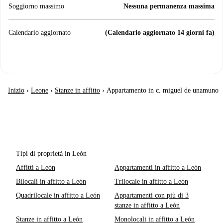
Soggiorno massimo
Nessuna permanenza massima
Calendario aggiornato
(Calendario aggiornato 14 giorni fa)
Inizio
›
Leone
›
Stanze in affitto
›
Appartamento in c. miguel de unamuno
Tipi di proprietà in León
Affitti a León
Appartamenti in affitto a León
Bilocali in affitto a León
Trilocale in affitto a León
Quadrilocale in affitto a León
Appartamenti con più di 3
stanze in affitto a León
Stanze in affitto a León
Monolocali in affitto a León