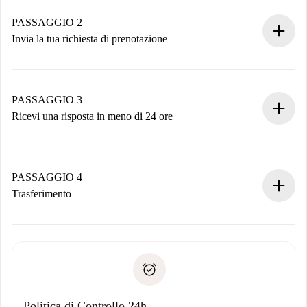
Case e Proprietari verificati.
Hai tutte le informazioni necessarie in anticipo.
PASSAGGIO 2
Invia la tua richiesta di prenotazione
Invia dettagli base del tuo profilo e metodo di pagamento.
Ricorda che non ti addebiteremo nulla finché il proprietario
non accetta.
PASSAGGIO 3
Ricevi una risposta in meno di 24 ore
Il proprietario ha fino a 24 ore per confermare.
Se accettata, ti addebiteremo il pagamento e ti metteremo in
contatto con il proprietario.
PASSAGGIO 4
Se rifiutata: non ti addebiteremo nulla e ti proporremo
Trasferimento
alternative.
Concorda con il proprietario i dettagli del tuo arrivo, ritiro
Documenti richiesti se la proprietà è “
Spotahome plus
”.
delle chiavi, ecc.
Documento d'identità o Passaporto
Spotahome trasferirà il primo pagamento al proprietario
Prova di solvibilità
solo se non segnali problemi.
Domiciliazione del pagamento
Politica di Controllo 24h