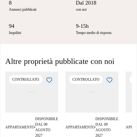
8
Dal 2018
Annunci pubblicati
con noi
94
9-15h
Inquilini
Tempo medio di risposta
Altre proprietà pubblicate con noi
CONTROLLATO
CONTROLLATO
C
DISPONIBILE
DISPONIBILE
DAL 09
DAL 09
APPARTAMENTO
APPARTAMENTO
APPA
■
■
AGOSTO
AGOSTO
2027
2027