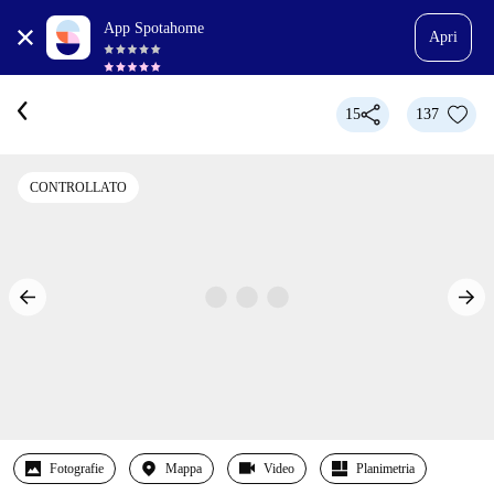
App Spotahome
Apri
15
137
CONTROLLATO
Fotografie
Mappa
Video
Planimetria