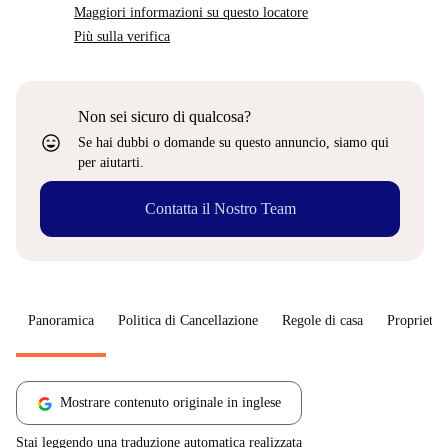
Maggiori informazioni su questo locatore
Più sulla verifica
Non sei sicuro di qualcosa?
sentiment_very_satisfied
Se hai dubbi o domande su questo annuncio, siamo qui
per aiutarti.
Contatta il Nostro Team
Panoramica
Politica di Cancellazione
Regole di casa
Proprietar
Mostrare contenuto originale in inglese
Stai leggendo una traduzione automatica realizzata