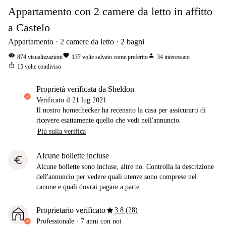
Appartamento con 2 camere da letto in affitto
a Castelo
Appartamento
2
camere da letto
2
bagni
visibility
favorite
person
874
visualizzazioni
137
volte salvato come preferito
34
interessato
ios_share
15
volte condiviso
proprietà verificata da Sheldon
Verificato il
21 lug 2021
Il nostro homechecker ha recensito la casa per assicurarti di
ricevere esattamente quello che vedi nell'annuncio.
Più sulla verifica
Alcune bollette incluse
euro
Alcune bollette sono incluse, altre no. Controlla la descrizione
dell'annuncio per vedere quali utenze sono comprese nel
canone e quali dovrai pagare a parte.
star
Proprietario verificato
3.8 (28)
Professionale
·
7 anni
con noi