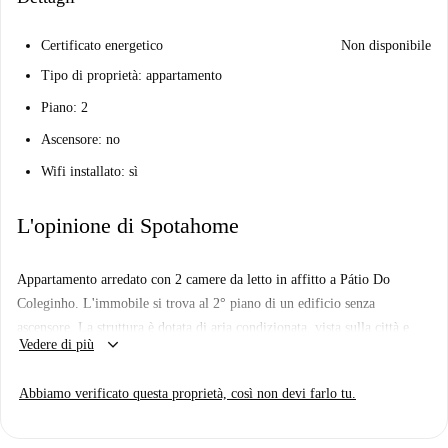
Certificato energetico
Non disponibile
Tipo di proprietà: appartamento
Piano: 2
Ascensore: no
Wifi installato: sì
L'opinione di Spotahome
Appartamento arredato con 2 camere da letto in affitto a Pátio Do
Coleginho. L'immobile si trova al 2° piano di un edificio senza
ascensore. La struttura è dotata di aria condizionata, vista sulla città e
keyboard_arrow_down
Vedere di più
balcone.
Abbiamo verificato questa proprietà, così non devi farlo tu.