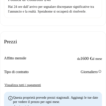
Hai 24 ore dall’arrivo per segnalare discrepanze significative tra
l'annuncio e la realtà. Spotahome si occuperà di risolverle.
Prezzi
Affitto mensile
1600 €
da
al mese
info
Tipo di contratto
Giornaliero
Visualizza tutti i pagamenti
info
Questa proprietà prevede prezzi stagionali. Aggiungi le tue date
per vedere il prezzo per ogni mese.