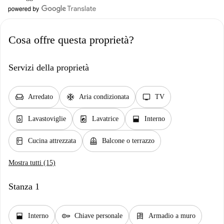
Cosa offre questa proprietà?
Servizi della proprietà
chair
ac_unit
tv
Arredato
Aria condizionata
TV
dishwasher_gen
local_laundry_service
window_open
Lavastoviglie
Lavatrice
Interno
kitchen
balcony
Cucina attrezzata
Balcone o terrazzo
Mostra tutti (15)
Stanza 1
window_open
key
dresser
Interno
Chiave personale
Armadio a muro