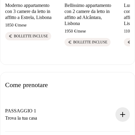
Moderno appartamento
Bellissimo appartamento
Lumin
con 3 camere da letto in
con 2 camere da letto in
con 1
affitto a Estrela, Lisbona
affitto ad Alcântara,
affitt
Lisbona
Lisbo
1850 €
/
mese
1950 €
/
mese
1100 
euro
BOLLETTE INCLUSE
euro
euro
BOLLETTE INCLUSE
B
Come prenotare
PASSAGGIO 1
Trova la tua casa
Processo di prenotazione 100% online.