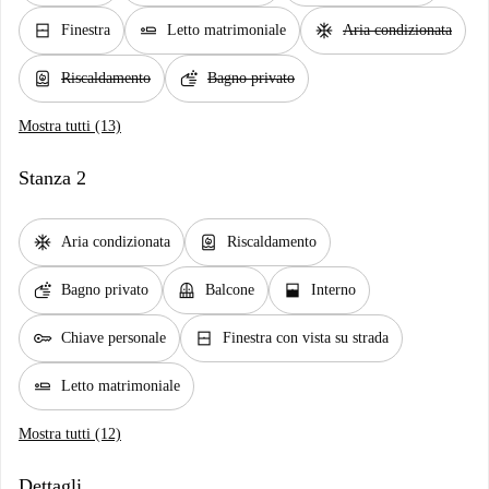
window_closed
airline_seat_flat
ac_unit
Finestra
Letto matrimoniale
Aria condizionata
water_heater
soap
Riscaldamento
Bagno privato
Mostra tutti (13)
Stanza 2
ac_unit
water_heater
Aria condizionata
Riscaldamento
soap
balcony
window_open
Bagno privato
Balcone
Interno
key
window_closed
Chiave personale
Finestra con vista su strada
airline_seat_flat
Letto matrimoniale
Mostra tutti (12)
Dettagli