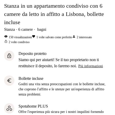
Stanza in un appartamento condiviso con 6
camere da letto in affitto a Lisbona, bollette
incluse
Stanza
6
camere
bagni
visibility
favorite
person
150
visualizzazioni
1
volte salvato come preferito
2
interessato
ios_share
2
volte condiviso
Deposito protetto
lock
Siamo qui per aiutarti! Se il tuo proprietario non ti
restituisce il deposito, lo faremo noi.
Più informazioni
Bollette incluse
euro
Goditi una vita senza preoccupazioni con le bollette incluse,
che coprono l'affitto e le utenze per un'esperienza di affitto
senza problemi.
Spotahome PLUS
Offre l'esperienza più sicura per i nostri inquilini fornendo