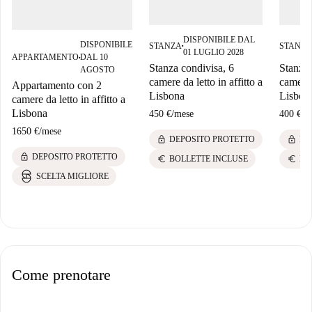
DISPONIBILE DAL
DISPONIBILE
STANZA
STANZA
■
01 LUGLIO 2028
APPARTAMENTO
DAL 10
■
Stanza condivisa, 6
Stanza 
AGOSTO
camere da letto in affitto a
camere d
Appartamento con 2
Lisbona
Lisbon
camere da letto in affitto a
Lisbona
450 €
/
mese
400 €
/
m
1650 €
/
mese
lock
lock
DEPOSITO PROTETTO
DE
lock
DEPOSITO PROTETTO
euro
euro
BOLLETTE INCLUSE
BO
SCELTA MIGLIORE
Come prenotare