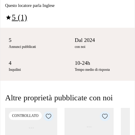
Questo locatore parla Inglese
5 (1)
star
5
Dal 2024
Annunci pubblicati
con noi
4
10-24h
Inquilini
Tempo medio di risposta
Altre proprietà pubblicate con noi
CONTROLLATO