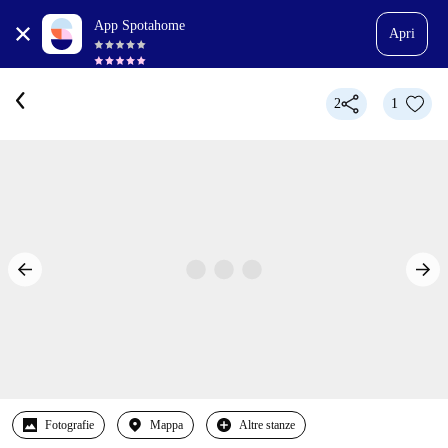
App Spotahome
Apri
2
1
Fotografie
Mappa
Altre stanze