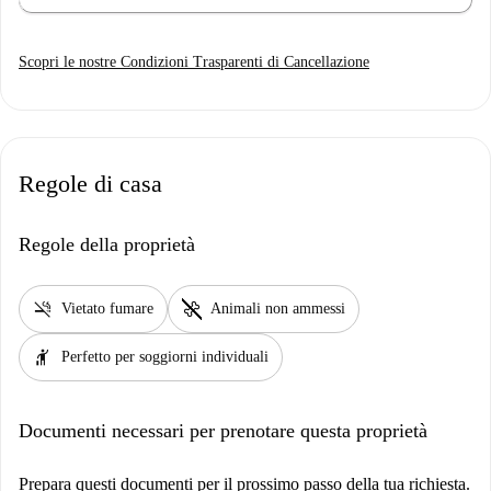
Scopri le nostre Condizioni Trasparenti di Cancellazione
Regole di casa
Regole della proprietà
smoke_free
pet_supplies
Vietato fumare
Animali non ammessi
hail
Perfetto per soggiorni individuali
Documenti necessari per prenotare questa proprietà
Prepara questi documenti per il prossimo passo della tua richiesta.