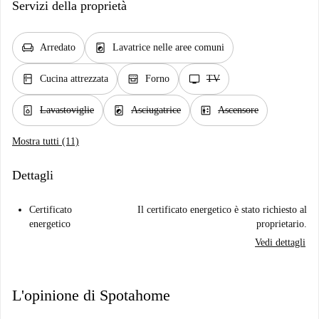
Servizi della proprietà
chair
local_laundry_service
Arredato
Lavatrice nelle aree comuni
kitchen
oven_gen
tv
Cucina attrezzata
Forno
TV
dishwasher_gen
local_laundry_service
elevator
Lavastoviglie
Asciugatrice
Ascensore
Mostra tutti (11)
Dettagli
Certificato
Il certificato energetico è stato richiesto al
energetico
proprietario.
Vedi dettagli
L'opinione di Spotahome