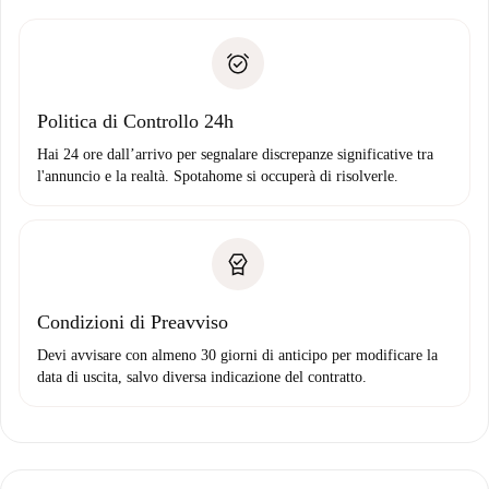
delle chiavi, ecc.
Documento d'identità o Passaporto
Spotahome trasferirà il primo pagamento al proprietario
Prova di solvibilità
solo se non segnali problemi.
Domiciliazione del pagamento
Politica di Controllo 24h
Hai 24 ore dall’arrivo per segnalare discrepanze significative tra
l'annuncio e la realtà. Spotahome si occuperà di risolverle.
Condizioni di Preavviso
Devi avvisare con almeno 30 giorni di anticipo per modificare la
data di uscita, salvo diversa indicazione del contratto.