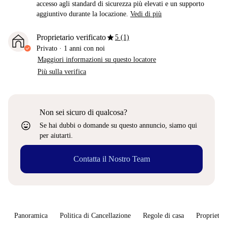
accesso agli standard di sicurezza più elevati e un supporto
aggiuntivo durante la locazione.
Vedi di più
star
Proprietario verificato
5 (1)
Privato
·
1 anni
con noi
Maggiori informazioni su questo locatore
Più sulla verifica
Non sei sicuro di qualcosa?
sentiment_very_satisfied
Se hai dubbi o domande su questo annuncio, siamo qui
per aiutarti.
Contatta il Nostro Team
Panoramica
Politica di Cancellazione
Regole di casa
Proprietar