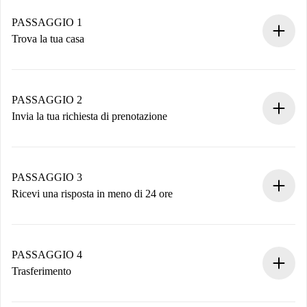
PASSAGGIO 1
Trova la tua casa
Processo di prenotazione 100% online.
Case e Proprietari verificati.
Hai tutte le informazioni necessarie in anticipo.
PASSAGGIO 2
Invia la tua richiesta di prenotazione
Invia dettagli base del tuo profilo e metodo di pagamento.
Ricorda che non ti addebiteremo nulla finché il proprietario
non accetta.
PASSAGGIO 3
Ricevi una risposta in meno di 24 ore
Il proprietario ha fino a 24 ore per confermare.
Se accettata, ti addebiteremo il pagamento e ti metteremo in
contatto con il proprietario.
PASSAGGIO 4
Se rifiutata: non ti addebiteremo nulla e ti proporremo
Trasferimento
alternative.
Concorda con il proprietario i dettagli del tuo arrivo, ritiro
Documenti richiesti se la proprietà è “
Spotahome plus
”.