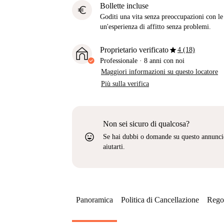
Bollette incluse
euro
Goditi una vita senza preoccupazioni con le b
un'esperienza di affitto senza problemi.
star
Proprietario verificato
4 (18)
Professionale
·
8 anni
con noi
Maggiori informazioni su questo locatore
Più sulla verifica
Non sei sicuro di qualcosa?
sentiment_very_satisfied
Se hai dubbi o domande su questo annunci
aiutarti.
Panoramica
Politica di Cancellazione
Regol