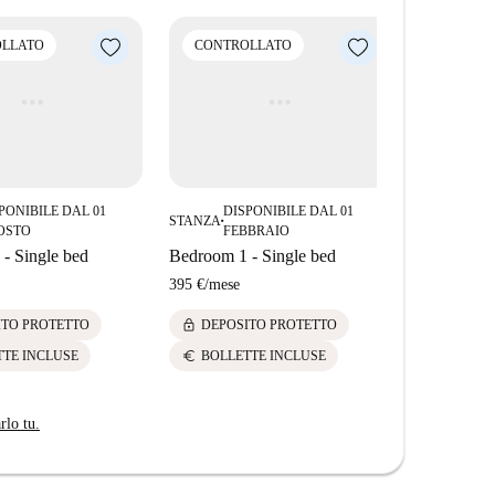
LLATO
CONTROLLATO
PONIBILE DAL 01
DISPONIBILE DAL 01
STANZA
■
OSTO
FEBBRAIO
- Single bed
Bedroom 1 - Single bed
395 €
/
mese
lock
ITO PROTETTO
DEPOSITO PROTETTO
euro
TTE INCLUSE
BOLLETTE INCLUSE
rlo tu.