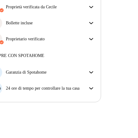
proprietà verificata da Cecile
Il nostro homechecker ha recensito la casa per
assicurarti di ricevere esattamente quello che vedi
Bollette incluse
nell'annuncio.
Goditi una vita senza preoccupazioni con le bollette
Più sulla verifica
incluse, che coprono l'affitto e le utenze per
Proprietario verificato
un'esperienza di affitto senza problemi.
Professionale
·
8 anni
con noi
Maggiori informazioni su questo locatore
PRE CON SPOTAHOME
Più sulla verifica
Garanzia di Spotahome
Se il proprietario di casa cancella la tua prenotazione
con breve preavviso, noi A) ti pagheremo un hotel e
24 ore di tempo per controllare la tua casa
ti aiuteremo a trovare un'altra nuova sistemazione, o
Se l'appartamento non è come te lo aspettavi
B) ti rimborseremo totalmente
dall'annuncio, faccelo sapere entro le prime 24 ore
dall'entrata e ci impegneremo per trovare una
soluzione.