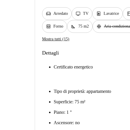
chair
tv
local_laundry_service
kitc
Arredato
TV
Lavatrice
oven_gen
square_foot
ac_unit
Forno
75 m2
Aria condiziona
Mostra tutti (15)
Dettagli
Certificato energetico
Tipo di proprietà: appartamento
Superficie: 75 m²
Piano: 1 °
Ascensore: no