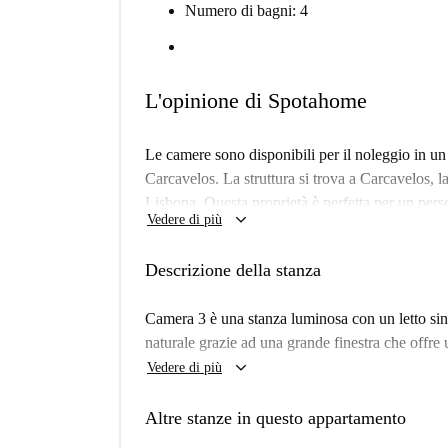
Numero di bagni: 4
L'opinione di Spotahome
Le camere sono disponibili per il noleggio in u
Carcavelos. La struttura si trova a Carcavelos, la 
Lisbona. Questa proprietà è perfetta per un per
keyboard_arrow_down
Vedere di più
tranquilla vicino alla spiaggia. La spiaggia è a so
catturare le onde e i raggi quando vuoi. L'appar
Descrizione della stanza
perfetto per chi cerca di vivere fuori città con l'a
La struttura in sé è modernamente decorata con 
Camera 3 è una stanza luminosa con un letto sin
rendere questo posto come tuo quando ti muovi.
naturale grazie ad una grande finestra che offre 
un sacco di spazio, elettrodomestici e utensili c
keyboard_arrow_down
Vedere di più
tavolo da pranzo con sedie e un televisore in que
solo per socializzare con i tuoi coinquilini.
Altre stanze in questo appartamento