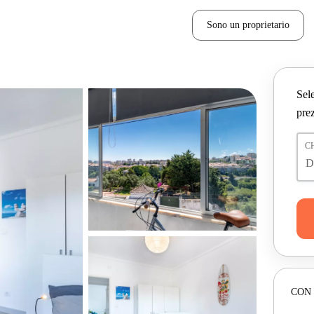
Sono un proprietario
Sele
prez
C
CON