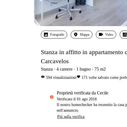
Fotografie
Mappa
Video
Stanza in affitto in appartamento 
Carcavelos
Stanza
4
camere
1
bagno
75
m2
visibility
favorite
594
visualizzazioni
171
volte salvato come pref
proprietà verificata da Cecile
Verificato il
01 ago 2018
Il nostro homechecker ha recensito la casa p
nell'annuncio.
Più sulla verifica