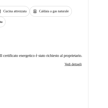
hen
water_heater
Cucina attrezzata
Caldaia a gas naturale
ta
Il certificato energetico è stato richiesto al proprietario.
Vedi dettagli