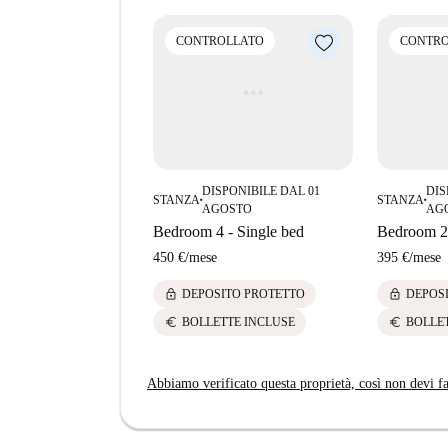
CONTROLLATO
CONTRO
DISPONIBILE DAL 01
DIS
STANZA
STANZA
■
■
AGOSTO
AG
Bedroom 4 - Single bed
Bedroom 2 
450 €
/
mese
395 €
/
mese
lock
lock
DEPOSITO PROTETTO
DEPOS
euro
euro
BOLLETTE INCLUSE
BOLLE
Abbiamo verificato questa proprietà, così non devi fa