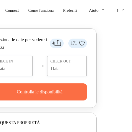
keyboard_arrow_down
keyboard_arrow_down
Connect
Come funziona
Preferiti
Aiuto
It
ziona le date per vedere i
4
171
zi
HECK IN
CHECK OUT
Controlla le disponibilità
 QUESTA PROPRIETÀ