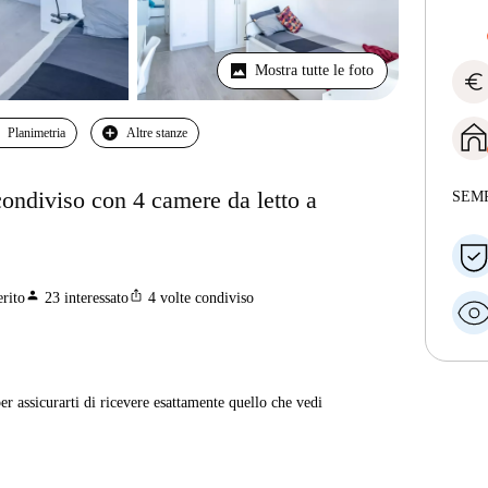
Mostra tutte le foto
euro
Planimetria
Altre stanze
condiviso con 4 camere da letto a
SEM
person
ios_share
erito
23
interessato
4
volte condiviso
er assicurarti di ricevere esattamente quello che vedi