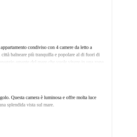
n appartamento condiviso con 4 camere da letto a
città balneare più tranquilla e popolare al di fuori di
sonaggio amante del mare che vuole vivere in una zona
li 20 minuti a piedi dalla struttura, quindi puoi
tamento si trova a 30 minuti di auto fuori Lisbona,
uto.
pareti bianche e arredi moderni, quindi puoi davvero
golo. Questa camera è luminosa e offre molta luce
 La cucina è spaziosa e completamente attrezzata con
una splendida vista sul mare.
he sono l'ideale per la vita in comune . C'è anche un
sta stanza, che è ottimo per ospitare gli ospiti o anche