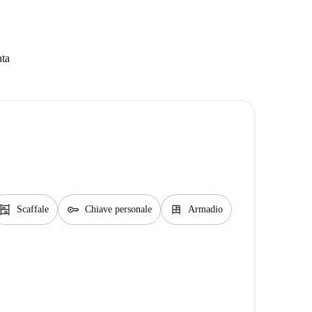
ata
shelves
key
dresser
Scaffale
Chiave personale
Armadio