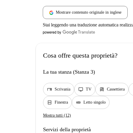
Mostrare contenuto originale in inglese
Stai leggendo una traduzione automatica realizz
Cosa offre questa proprietà?
La tua stanza (Stanza 3)
desk
tv
dresser
Scrivania
TV
Cassettiera
window_closed
airline_seat_flat
Finestra
Letto singolo
Mostra tutti (12)
Servizi della proprietà