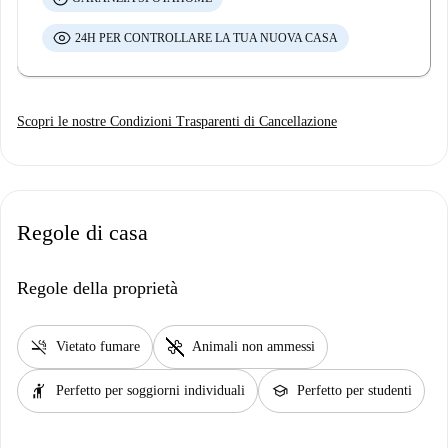
24H PER CONTROLLARE LA TUA NUOVA CASA
Scopri le nostre Condizioni Trasparenti di Cancellazione
Regole di casa
Regole della proprietà
smoke_free
pet_supplies
Vietato fumare
Animali non ammessi
hail
school
Perfetto per soggiorni individuali
Perfetto per studenti