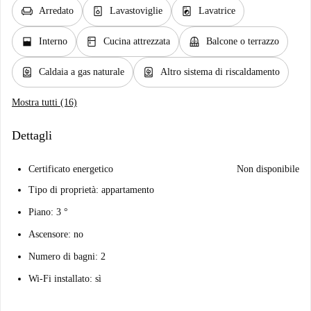
chair
dishwasher_gen
local_laundry_service
Arredato
Lavastoviglie
Lavatrice
window_open
kitchen
balcony
Interno
Cucina attrezzata
Balcone o terrazzo
water_heater
water_heater
Caldaia a gas naturale
Altro sistema di riscaldamento
Mostra tutti (16)
Dettagli
Certificato energetico
Non disponibile
Tipo di proprietà: appartamento
Piano: 3 °
Ascensore: no
Numero di bagni: 2
Wi-Fi installato: sì