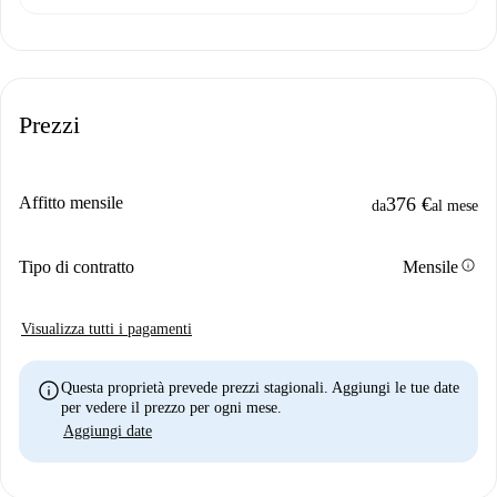
Prezzi
Affitto mensile
376 €
da
al mese
info
Tipo di contratto
Mensile
Visualizza tutti i pagamenti
info
Questa proprietà prevede prezzi stagionali. Aggiungi le tue date
per vedere il prezzo per ogni mese.
Aggiungi date