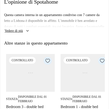
L'opinione di Spotahome
Questa camera interna in un appartamento condiviso con 7 camere da
letto a Lisbona è disponibile in affitto. L'immobile è ben arredato e
dotato di tutti i comfort essenziali, tra cui lavatrice, forno e lavastoviglie
keyboard_arrow_down
Vedere di più
privati. Spotahome ha verificato personalmente l'appartamento,
garantendoti la massima tranquillità.
Altre stanze in questo appartamento
Situato a Lisbona, l'immobile è circondato da una varietà di ristoranti,
come il ristorante di pesce Ramiro, la birreria Portugália Cervejaria-
Almirante Reis e il ristorante Raul J C E. Esplora la varietà culinaria di
CONTROLLATO
CONTROLLATO
Lisbona e goditi la vivace atmosfera locale.
DISPONIBILE DAL 01
DISPONIBILE DAL 01
STANZA
STANZA
■
■
FEBBRAIO
FEBBRAIO
Bedroom 3 - double bed
Bedroom 1 - double bed