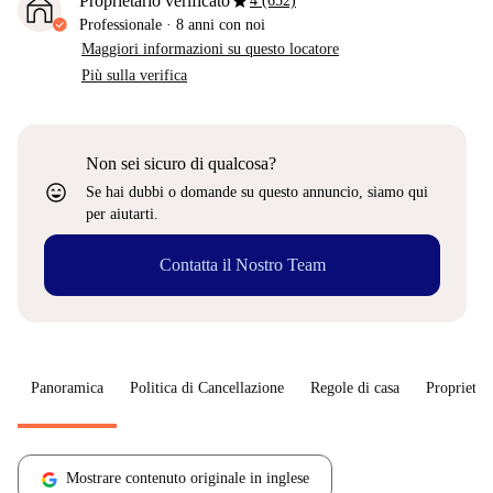
star
Proprietario verificato
4 (652)
Professionale
·
8 anni
con noi
Maggiori informazioni su questo locatore
Più sulla verifica
Non sei sicuro di qualcosa?
sentiment_very_satisfied
Se hai dubbi o domande su questo annuncio, siamo qui
per aiutarti.
Contatta il Nostro Team
Panoramica
Politica di Cancellazione
Regole di casa
Proprietar
Mostrare contenuto originale in inglese