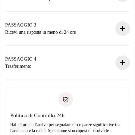
Invia dettagli base del tuo profilo e metodo di pagamento.
Ricorda che non ti addebiteremo nulla finché il proprietario
non accetta.
PASSAGGIO 3
Ricevi una risposta in meno di 24 ore
Il proprietario ha fino a 24 ore per confermare.
Se accettata, ti addebiteremo il pagamento e ti metteremo in
contatto con il proprietario.
PASSAGGIO 4
Se rifiutata: non ti addebiteremo nulla e ti proporremo
Trasferimento
alternative.
Concorda con il proprietario i dettagli del tuo arrivo, ritiro
Documenti richiesti se la proprietà è “
Spotahome plus
”.
delle chiavi, ecc.
Documento d'identità o Passaporto
Spotahome trasferirà il primo pagamento al proprietario
Prova di solvibilità
solo se non segnali problemi.
Domiciliazione del pagamento
Politica di Controllo 24h
Hai 24 ore dall’arrivo per segnalare discrepanze significative tra
l'annuncio e la realtà. Spotahome si occuperà di risolverle.