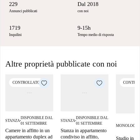
229
Dal 2018
Annunci pubblicati
con noi
1719
9-15h
Inquilini
Tempo medio di risposta
Altre proprietà pubblicate con noi
CONTROLLATO
CONTRO
DISPONIBILE DAL
DISPONIBILE DAL
STANZA
STANZA
■
■
01 SETTEMBRE
01 SETTEMBRE
MONOLOCAL
Camere in affitto in un
Stanza in appartamento
appartamento duplex ad
condiviso in affitto,
Studio in aff