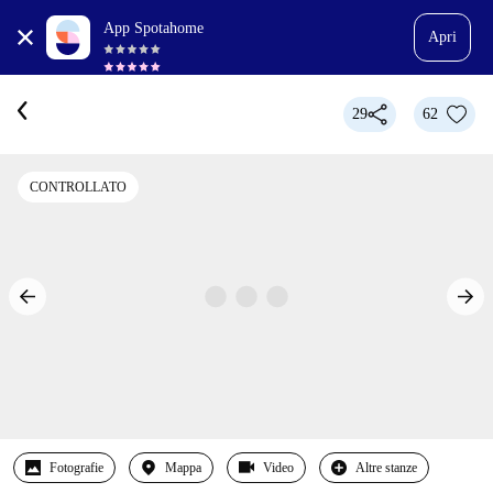
App Spotahome
Apri
29
62
CONTROLLATO
Fotografie
Mappa
Video
Altre stanze