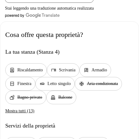
Stai leggendo una traduzione automatica realizzata
Cosa offre questa proprietà?
La tua stanza (Stanza 4)
water_heater
desk
dresser
Riscaldamento
Scrivania
Armadio
window_closed
airline_seat_flat
ac_unit
Finestra
Letto singolo
Aria condizionata
soap
balcony
Bagno privato
Balcone
Mostra tutti (13)
Servizi della proprietà