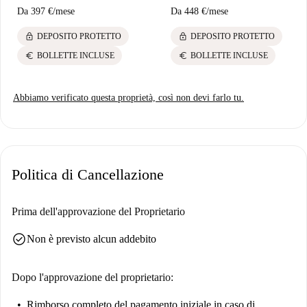
Da
397 €
/
mese
Da
448 €
/
mese
lock
lock
DEPOSITO PROTETTO
DEPOSITO PROTETTO
euro
euro
BOLLETTE INCLUSE
BOLLETTE INCLUSE
Abbiamo verificato questa proprietà, così non devi farlo tu.
Politica di Cancellazione
Prima dell'approvazione del Proprietario
check_circle
Non è previsto alcun addebito
Dopo l'approvazione del proprietario:
Rimborso completo del pagamento iniziale
in caso di