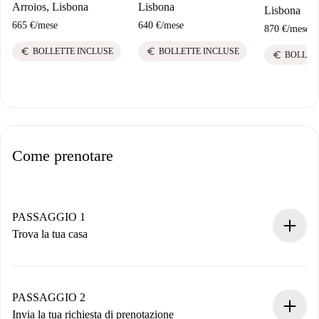
Arroios, Lisbona
Lisbona
Lisbona
665 €
/
mese
640 €
/
mese
870 €
/
mese
euro
euro
BOLLETTE INCLUSE
BOLLETTE INCLUSE
euro
BOLLET
Come prenotare
PASSAGGIO 1
Trova la tua casa
Processo di prenotazione 100% online.
Case e Proprietari verificati.
Hai tutte le informazioni necessarie in anticipo.
PASSAGGIO 2
Invia la tua richiesta di prenotazione