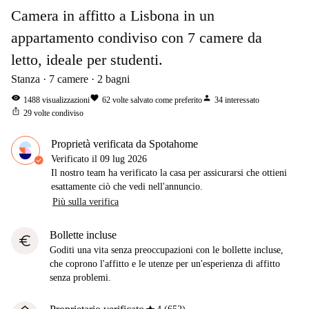
Camera in affitto a Lisbona in un
appartamento condiviso con 7 camere da
letto, ideale per studenti.
Stanza
7
camere
2
bagni
visibility
favorite
person
1488
visualizzazioni
62
volte salvato come preferito
34
interessato
ios_share
29
volte condiviso
Proprietà verificata da Spotahome
Verificato il
09 lug 2026
Il nostro team ha verificato la casa per assicurarsi che ottieni
esattamente ciò che vedi nell'annuncio.
Più sulla verifica
Bollette incluse
euro
Goditi una vita senza preoccupazioni con le bollette incluse,
che coprono l'affitto e le utenze per un'esperienza di affitto
senza problemi.