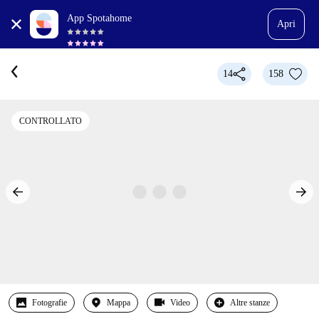
App Spotahome
Apri
14
158
CONTROLLATO
Fotografie
Mappa
Video
Altre stanze