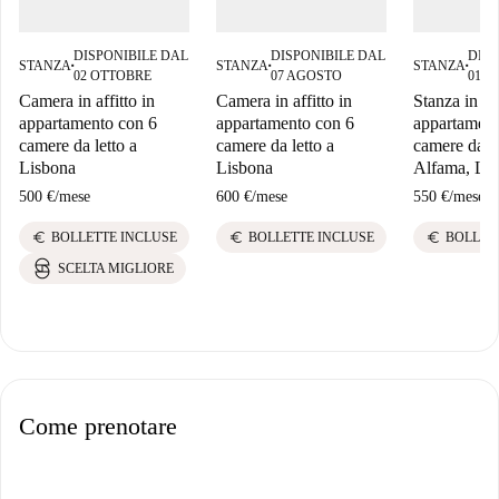
DISPONIBILE DAL
DISPONIBILE DAL
DISP
STANZA
STANZA
STANZA
■
■
■
02 OTTOBRE
07 AGOSTO
01 G
Camera in affitto in
Camera in affitto in
Stanza in aff
appartamento con 6
appartamento con 6
appartament
camere da letto a
camere da letto a
camere da le
Lisbona
Lisbona
Alfama, Li
500 €
/
mese
600 €
/
mese
550 €
/
mese
euro
euro
euro
BOLLETTE INCLUSE
BOLLETTE INCLUSE
BOLLET
SCELTA MIGLIORE
Come prenotare