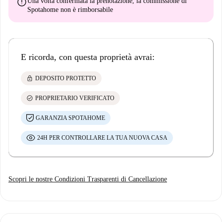
error
Una volta confermata la prenotazione, la commissione di
Spotahome
non è rimborsabile
E ricorda, con questa proprietà avrai:
lock
DEPOSITO PROTETTO
check_circle
PROPRIETARIO VERIFICATO
GARANZIA SPOTAHOME
24H PER CONTROLLARE LA TUA NUOVA CASA
Scopri le nostre Condizioni Trasparenti di Cancellazione