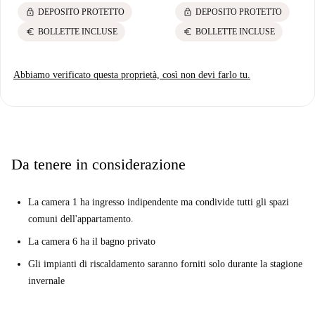
lock
lock
DEPOSITO PROTETTO
DEPOSITO PROTETTO
euro
euro
BOLLETTE INCLUSE
BOLLETTE INCLUSE
Abbiamo verificato questa proprietà, così non devi farlo tu.
Da tenere in considerazione
La camera 1 ha ingresso indipendente ma condivide tutti gli spazi
comuni dell'appartamento.
La camera 6 ha il bagno privato
Gli impianti di riscaldamento saranno forniti solo durante la stagione
invernale