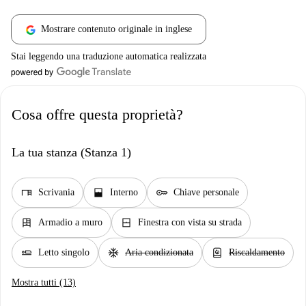
Mostrare contenuto originale in inglese
Stai leggendo una traduzione automatica realizzata
Cosa offre questa proprietà?
La tua stanza (Stanza 1)
desk
window_open
key
Scrivania
Interno
Chiave personale
dresser
window_closed
Armadio a muro
Finestra con vista su strada
airline_seat_flat
ac_unit
water_heater
Letto singolo
Aria condizionata
Riscaldamento
Mostra tutti (13)