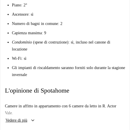
Piano: 2°
Ascensore: sì
Numero di bagni in comune: 2
Capienza massima: 9
Condomínio
(spese di costruzione): sì, incluso nel canone di
locazione
Wi-Fi: sì
Gli impianti di riscaldamento saranno forniti solo durante la stagione
invernale
L'opinione di Spotahome
Camere in affitto in appartamento con 6 camere da letto in R. Actor
Vale.
keyboard_arrow_down
Vedere di più