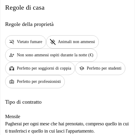
Regole di casa
Regole della proprietà
smoke_free
pet_supplies
Vietato fumare
Animali non ammessi
person_add
Non sono ammessi ospiti durante la notte (€)
partner_heart
school
Perfetto per soggiorni di coppia
Perfetto per studenti
business_center
Perfetto per professionisti
Tipo di contratto
Mensile
Pagherai per ogni mese che hai prenotato, compreso quello in cui
ti trasferisci e quello in cui lasci l'appartamento.