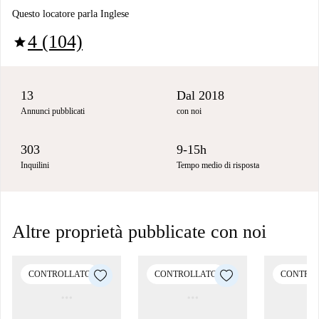
Questo locatore parla Inglese
4 (104)
star
13
Dal 2018
Annunci pubblicati
con noi
303
9-15h
Inquilini
Tempo medio di risposta
Altre proprietà pubblicate con noi
CONTROLLATO
CONTROLLATO
CONTRO