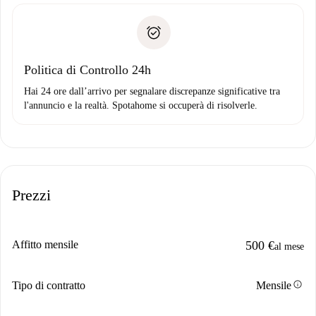
Documento d'identità o Passaporto
Spotahome trasferirà il primo pagamento al proprietario
Prova di solvibilità
solo se non segnali problemi.
Domiciliazione del pagamento
Politica di Controllo 24h
Hai 24 ore dall’arrivo per segnalare discrepanze significative tra
l'annuncio e la realtà. Spotahome si occuperà di risolverle.
Prezzi
Affitto mensile
500 €
al mese
info
Tipo di contratto
Mensile