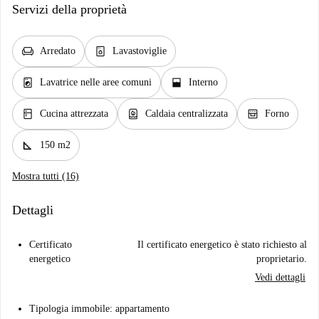
Servizi della proprietà
chair
dishwasher_gen
Arredato
Lavastoviglie
local_laundry_service
window_open
Lavatrice nelle aree comuni
Interno
kitchen
water_heater
oven_gen
Cucina attrezzata
Caldaia centralizzata
Forno
square_foot
150 m2
Mostra tutti (16)
Dettagli
Certificato
Il certificato energetico è stato richiesto al
energetico
proprietario.
Vedi dettagli
Tipologia immobile: appartamento