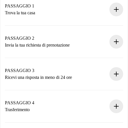
PASSAGGIO 1
Trova la tua casa
Processo di prenotazione 100% online.
Case e Proprietari verificati.
Hai tutte le informazioni necessarie in anticipo.
PASSAGGIO 2
Invia la tua richiesta di prenotazione
Invia dettagli base del tuo profilo e metodo di pagamento.
Ricorda che non ti addebiteremo nulla finché il proprietario
non accetta.
PASSAGGIO 3
Ricevi una risposta in meno di 24 ore
Il proprietario ha fino a 24 ore per confermare.
Se accettata, ti addebiteremo il pagamento e ti metteremo in
contatto con il proprietario.
PASSAGGIO 4
Se rifiutata: non ti addebiteremo nulla e ti proporremo
Trasferimento
alternative.
Concorda con il proprietario i dettagli del tuo arrivo, ritiro
Documenti richiesti se la proprietà è “
Spotahome plus
”.
delle chiavi, ecc.