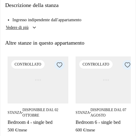
Descrizione della stanza
Ingresso indipendente dall'appartamento
keyboard_arrow_down
Vedere di più
Altre stanze in questo appartamento
CONTROLLATO
CONTROLLATO
DISPONIBILE DAL 02
DISPONIBILE DAL 07
STANZA
STANZA
■
■
OTTOBRE
AGOSTO
Bedroom 4 - single bed
Bedroom 6 - single bed
500 €
/
mese
600 €
/
mese