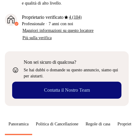
e qualità di alto livello.
star
Proprietario verificato
4 (104)
Professionale
·
7 anni
con noi
Maggiori informazioni su questo locatore
Più sulla verifica
Non sei sicuro di qualcosa?
sentiment_very_satisfied
Se hai dubbi o domande su questo annuncio, siamo qui
per aiutarti.
Contatta il Nostro Team
Panoramica
Politica di Cancellazione
Regole di casa
Proprietar