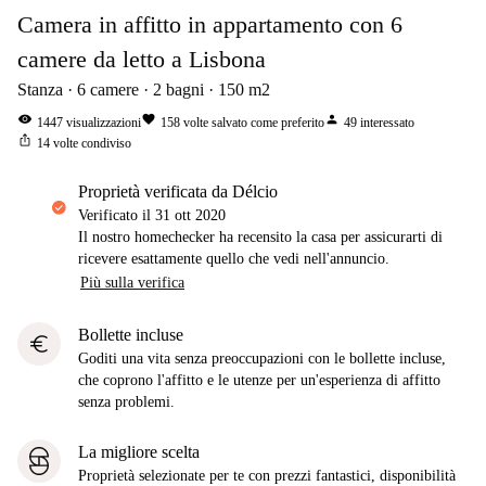
Camera in affitto in appartamento con 6
camere da letto a Lisbona
Stanza
6
camere
2
bagni
150
m2
visibility
favorite
person
1447
visualizzazioni
158
volte salvato come preferito
49
interessato
ios_share
14
volte condiviso
proprietà verificata da Délcio
Verificato il
31 ott 2020
Il nostro homechecker ha recensito la casa per assicurarti di
ricevere esattamente quello che vedi nell'annuncio.
Più sulla verifica
Bollette incluse
euro
Goditi una vita senza preoccupazioni con le bollette incluse,
che coprono l'affitto e le utenze per un'esperienza di affitto
senza problemi.
La migliore scelta
Proprietà selezionate per te con prezzi fantastici, disponibilità