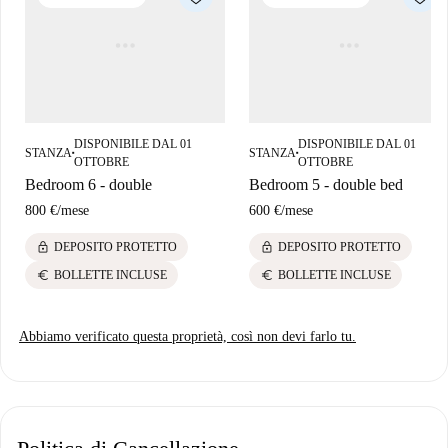
DISPONIBILE DAL 01
DISPONIBILE DAL 01
STANZA
STANZA
■
■
OTTOBRE
OTTOBRE
Bedroom 6 - double
Bedroom 5 - double bed
800 €
/
mese
600 €
/
mese
lock
lock
DEPOSITO PROTETTO
DEPOSITO PROTETTO
euro
euro
BOLLETTE INCLUSE
BOLLETTE INCLUSE
Abbiamo verificato questa proprietà, così non devi farlo tu.