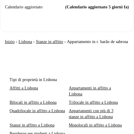
Calendario aggiornato
(Calendario aggiornato 5 giorni fa)
Inizio
›
Lisbona
›
Stanze in affitto
›
Appartamento in r. barão de sabrosa
Tipi di proprietà in Lisbona
Affitti a Lisbona
Appartamenti in affitto a
Lisbona
Bilocali in affitto a Lisbona
Trilocale in affitto a Lisbona
Quadrilocale in affitto a Lisbona
Appartamenti con più di 3
stanze in affitto a Lisbona
Stanze in affitto a Lisbona
Monolocali in affitto a Lisbona
Residenze per studenti a Lisbona