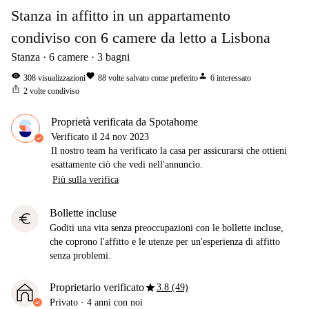
Stanza in affitto in un appartamento
condiviso con 6 camere da letto a Lisbona
Stanza
6
camere
3
bagni
visibility
favorite
person
308
visualizzazioni
88
volte salvato come preferito
6
interessato
ios_share
2
volte condiviso
Proprietà verificata da Spotahome
Verificato il
24 nov 2023
Il nostro team ha verificato la casa per assicurarsi che ottieni
esattamente ciò che vedi nell'annuncio.
Più sulla verifica
Bollette incluse
euro
Goditi una vita senza preoccupazioni con le bollette incluse,
che coprono l'affitto e le utenze per un'esperienza di affitto
senza problemi.
star
Proprietario verificato
3.8 (49)
Privato
·
4 anni
con noi