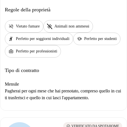
Regole della proprietà
smoke_free
pet_supplies
Vietato fumare
Animali non ammessi
hail
school
Perfetto per soggiorni individuali
Perfetto per studenti
business_center
Perfetto per professionisti
Tipo di contratto
Mensile
Pagherai per ogni mese che hai prenotato, compreso quello in cui
ti trasferisci e quello in cui lasci l'appartamento.
check_circle
VERIFICATO DA SPOTAHOME