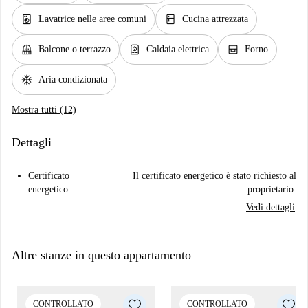
local_laundry_service
kitchen
Lavatrice nelle aree comuni
Cucina attrezzata
balcony
water_heater
oven_gen
Balcone o terrazzo
Caldaia elettrica
Forno
ac_unit
Aria condizionata
Mostra tutti (12)
Dettagli
Certificato
Il certificato energetico è stato richiesto al
energetico
proprietario.
Vedi dettagli
Altre stanze in questo appartamento
CONTROLLATO
CONTROLLATO