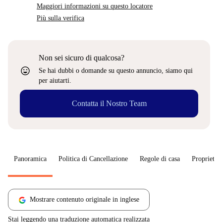
Maggiori informazioni su questo locatore
Più sulla verifica
Non sei sicuro di qualcosa?
sentiment_very_satisfied
Se hai dubbi o domande su questo annuncio, siamo qui
per aiutarti.
Contatta il Nostro Team
Panoramica
Politica di Cancellazione
Regole di casa
Proprietar
Mostrare contenuto originale in inglese
Stai leggendo una traduzione automatica realizzata