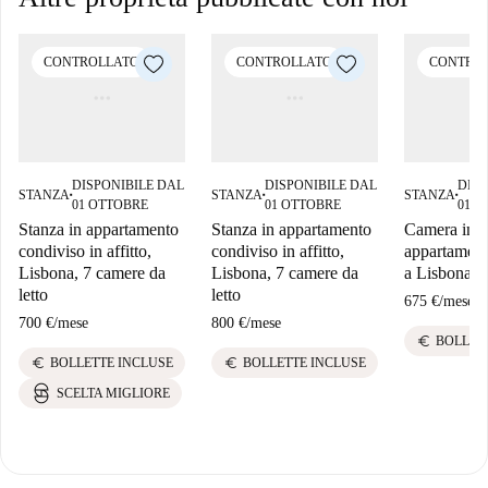
CONTROLLATO
CONTROLLATO
CONTRO
DISPONIBILE DAL
DISPONIBILE DAL
DISP
STANZA
STANZA
STANZA
■
■
■
01 OTTOBRE
01 OTTOBRE
01 O
Stanza in appartamento
Stanza in appartamento
Camera in
condiviso in affitto,
condiviso in affitto,
appartament
Lisbona, 7 camere da
Lisbona, 7 camere da
a Lisbona
letto
letto
675 €
/
mese
700 €
/
mese
800 €
/
mese
euro
BOLLET
euro
euro
BOLLETTE INCLUSE
BOLLETTE INCLUSE
SCELTA MIGLIORE