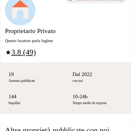
Proprietario Privato
Questo locatore parla Inglese
3.8 (49)
star
19
Dal 2022
Annunci pubblicati
con noi
144
10-24h
Inquilini
Tempo medio di risposta
Altre proprietà pubblicate con noi