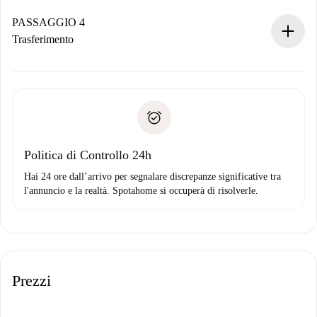
Se accettata, ti addebiteremo il pagamento e ti metteremo in
contatto con il proprietario.
PASSAGGIO 4
Se rifiutata: non ti addebiteremo nulla e ti proporremo
Trasferimento
alternative.
Concorda con il proprietario i dettagli del tuo arrivo, ritiro
Documenti richiesti se la proprietà è “
Spotahome plus
”.
delle chiavi, ecc.
Documento d'identità o Passaporto
Spotahome trasferirà il primo pagamento al proprietario
Prova di solvibilità
solo se non segnali problemi.
Domiciliazione del pagamento
Politica di Controllo 24h
Hai 24 ore dall’arrivo per segnalare discrepanze significative tra
l'annuncio e la realtà. Spotahome si occuperà di risolverle.
Prezzi