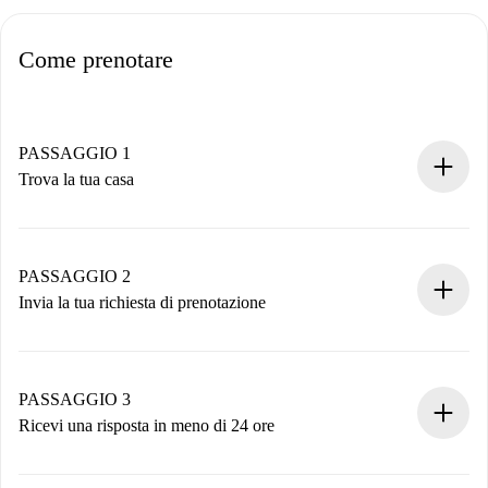
Come prenotare
PASSAGGIO 1
Trova la tua casa
Processo di prenotazione 100% online.
Case e Proprietari verificati.
Hai tutte le informazioni necessarie in anticipo.
PASSAGGIO 2
Invia la tua richiesta di prenotazione
Invia dettagli base del tuo profilo e metodo di pagamento.
Ricorda che non ti addebiteremo nulla finché il proprietario
non accetta.
PASSAGGIO 3
Ricevi una risposta in meno di 24 ore
Il proprietario ha fino a 24 ore per confermare.