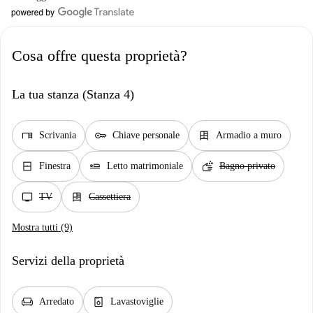
Cosa offre questa proprietà?
La tua stanza (Stanza 4)
desk
key
dresser
Scrivania
Chiave personale
Armadio a muro
window_closed
airline_seat_flat
soap
Finestra
Letto matrimoniale
Bagno privato
tv
dresser
TV
Cassettiera
Mostra tutti (9)
Servizi della proprietà
chair
dishwasher_gen
Arredato
Lavastoviglie