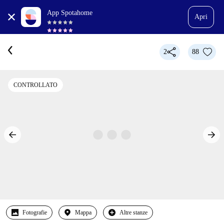
App Spotahome
Apri
2
88
CONTROLLATO
Fotografie
Mappa
Altre stanze