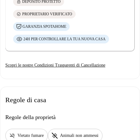
lock
DEPOSITO PROTETTO
check_circle
PROPRIETARIO VERIFICATO
GARANZIA SPOTAHOME
24H PER CONTROLLARE LA TUA NUOVA CASA
Scopri le nostre Condizioni Trasparenti di Cancellazione
Regole di casa
Regole della proprietà
smoke_free
pet_supplies
Vietato fumare
Animali non ammessi