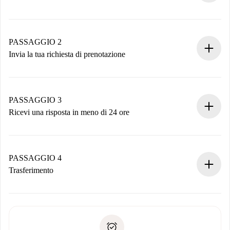
Processo di prenotazione 100% online.
Case e Proprietari verificati.
Hai tutte le informazioni necessarie in anticipo.
PASSAGGIO 2
Invia la tua richiesta di prenotazione
Invia dettagli base del tuo profilo e metodo di pagamento.
Ricorda che non ti addebiteremo nulla finché il proprietario
non accetta.
PASSAGGIO 3
Ricevi una risposta in meno di 24 ore
Il proprietario ha fino a 24 ore per confermare.
Se accettata, ti addebiteremo il pagamento e ti metteremo in
contatto con il proprietario.
PASSAGGIO 4
Se rifiutata: non ti addebiteremo nulla e ti proporremo
Trasferimento
alternative.
Concorda con il proprietario i dettagli del tuo arrivo, ritiro
Documenti richiesti se la proprietà è “
Spotahome plus
”.
delle chiavi, ecc.
Documento d'identità o Passaporto
Spotahome trasferirà il primo pagamento al proprietario
Prova di solvibilità
solo se non segnali problemi.