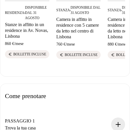
DISPONIBILE
DISPONIBILE DAL
DISP
STANZA
STANZA
■
■
RESIDENZA
DAL 31
31 AGOSTO
31 
■
AGOSTO
Camera in affitto in
Camera in af
Stanze in affitto in un
residence con 5 camere
residence c
residence in Av. Novas,
da letto nel centro di
da letto nel 
Lisbona
Lisbona
Lisbona
860 €
/
mese
760 €
/
mese
880 €
/
mese
euro
BOLLETTE INCLUSE
euro
euro
BOLLETTE INCLUSE
BOLLET
Come prenotare
PASSAGGIO 1
Trova la tua casa