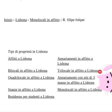
Inizio
›
Lisbona
›
Monolocali in affitto
›
R. filipe folque
Tipi di proprietà in Lisbona
Affitti a Lisbona
Appartamenti in affitto a
Lisbona
Bilocali in affitto a Lisbona
Trilocale in affitto a Lisbona
Quadrilocale in affitto a Lisbona
Appartamenti con più di 3
stanze in affitto a Lisbona
Stanze in affitto a Lisbona
Monolocali in affitto a Lisbona
Residenze per studenti a Lisbona