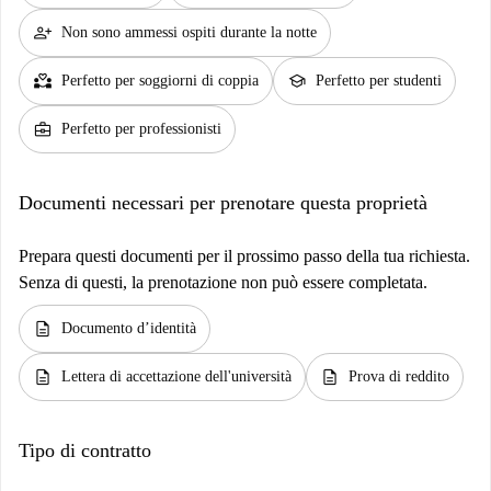
person_add
Non sono ammessi ospiti durante la notte
partner_heart
school
Perfetto per soggiorni di coppia
Perfetto per studenti
business_center
Perfetto per professionisti
Documenti necessari per prenotare questa proprietà
Prepara questi documenti per il prossimo passo della tua richiesta.
Senza di questi, la prenotazione non può essere completata.
description
Documento d’identità
description
description
Lettera di accettazione dell'università
Prova di reddito
Tipo di contratto