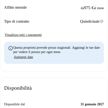
Affitto mensile
975 €
da
al mese
info
Tipo di contratto
Quindicinale
Visualizza tutti i pagamenti
info
Questa proprietà prevede prezzi stagionali. Aggiungi le tue date
per vedere il prezzo per ogni mese.
Aggiungi date
Disponibilità
Disponibile dal
31 gennaio 2027