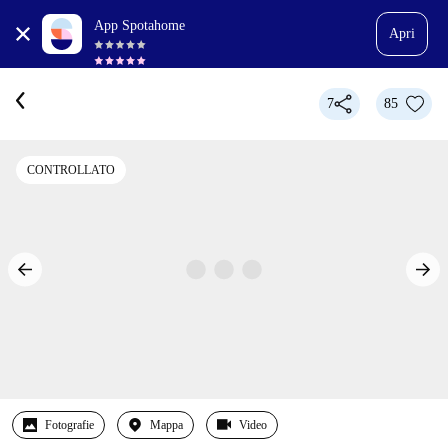
App Spotahome
Apri
7
85
CONTROLLATO
Fotografie
Mappa
Video