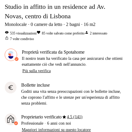
Studio in affitto in un residence ad Av.
Novas, centro di Lisbona
Monolocale
0
camere da letto
2
bagni
16
m2
visibility
favorite
person
535
visualizzazioni
85
volte salvato come preferito
2
interessato
ios_share
7
volte condiviso
Proprietà verificata da Spotahome
Il nostro team ha verificato la casa per assicurarsi che ottieni
esattamente ciò che vedi nell'annuncio.
Più sulla verifica
Bollette incluse
euro
Goditi una vita senza preoccupazioni con le bollette incluse,
che coprono l'affitto e le utenze per un'esperienza di affitto
senza problemi.
star
Proprietario verificato
4.5 (141)
Professionale
·
6 anni
con noi
Maggiori informazioni su questo locatore