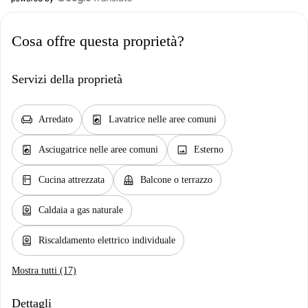
Cosa offre questa proprietà?
Servizi della proprietà
chair
local_laundry_service
Arredato
Lavatrice nelle aree comuni
local_laundry_service
image
Asciugatrice nelle aree comuni
Esterno
kitchen
balcony
Cucina attrezzata
Balcone o terrazzo
water_heater
Caldaia a gas naturale
water_heater
Riscaldamento elettrico individuale
Mostra tutti (17)
Dettagli