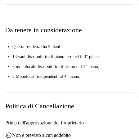
nell'edificio sono presenti altre unità quasi identiche. Pertanto, ciò
che vedi sopra potrebbe essere leggermente diverso da ciò che
effettivamente noleggi.
Da tenere in considerazione
Questa residenza ha 5 piani:
13 vani distribuiti tra il piano terra ed il 3° piano;
6 monolocali distribuiti tra il primo e il 3° piano;
2 Monolocali indipendenti al 4° piano;
Politica di Cancellazione
Prima dell'approvazione del Proprietario
check_circle
Non è previsto alcun addebito