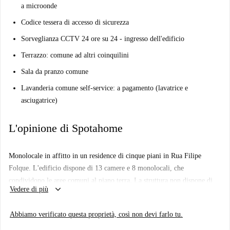
a microonde
Codice tessera di accesso di sicurezza
Sorveglianza CCTV 24 ore su 24 - ingresso dell'edificio
Terrazzo: comune ad altri coinquilini
Sala da pranzo comune
Lavanderia comune self-service: a pagamento (lavatrice e
asciugatrice)
L'opinione di Spotahome
Monolocale in affitto in un residence di cinque piani in Rua Filipe
Folque. L'edificio dispone di 13 camere e 8 monolocali, che
condividono le aree comuni al piano terra. La struttura non dispone di
keyboard_arrow_down
Vedere di più
ascensore e comprende un soggiorno, un soggiorno e una terrazza.
Importante:
Abbiamo verificato questa proprietà, così non devi farlo tu.
Questa proprietà si trova in un residence. Ciò significa che