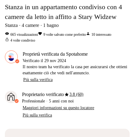
Stanza in un appartamento condiviso con 4
camere da letto in affitto a Stary Widzew
Stanza
4
camere
1
bagno
visibility
favorite
person
665
visualizzazioni
9
volte salvato come preferito
10
interessato
ios_share
4
volte condiviso
Proprietà verificata da Spotahome
Verificato il
29 nov 2024
Il nostro team ha verificato la casa per assicurarsi che ottieni
esattamente ciò che vedi nell'annuncio.
Più sulla verifica
star
Proprietario verificato
3.8 (60)
Professionale
·
5 anni
con noi
Maggiori informazioni su questo locatore
Più sulla verifica