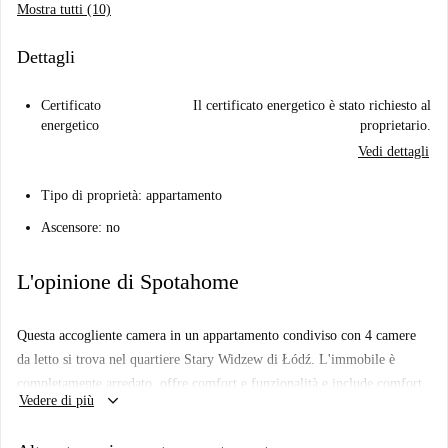
Mostra tutti (10)
Dettagli
Certificato
Il certificato energetico è stato richiesto al
energetico
proprietario.
Vedi dettagli
Tipo di proprietà: appartamento
Ascensore: no
L'opinione di Spotahome
Questa accogliente camera in un appartamento condiviso con 4 camere
da letto si trova nel quartiere Stary Widzew di Łódź. L'immobile è
completamente arredato, offre comfort e funzionalità e include comfort
keyboard_arrow_down
Vedere di più
come il riscaldamento centralizzato. Non è consentito fumare e gli
animali domestici sono vietati, garantendo un ambiente pulito e