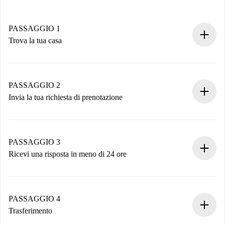
PASSAGGIO 1
Trova la tua casa
Processo di prenotazione 100% online.
Case e Proprietari verificati.
Hai tutte le informazioni necessarie in anticipo.
PASSAGGIO 2
Invia la tua richiesta di prenotazione
Invia dettagli base del tuo profilo e metodo di pagamento.
Ricorda che non ti addebiteremo nulla finché il proprietario
non accetta.
PASSAGGIO 3
Ricevi una risposta in meno di 24 ore
Il proprietario ha fino a 24 ore per confermare.
Se accettata, ti addebiteremo il pagamento e ti metteremo in
contatto con il proprietario.
PASSAGGIO 4
Se rifiutata: non ti addebiteremo nulla e ti proporremo
Trasferimento
alternative.