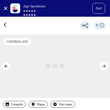
App Spotahome
Apri
4
9
CONTROLLATO
Fotografie
Mappa
Altre stanze