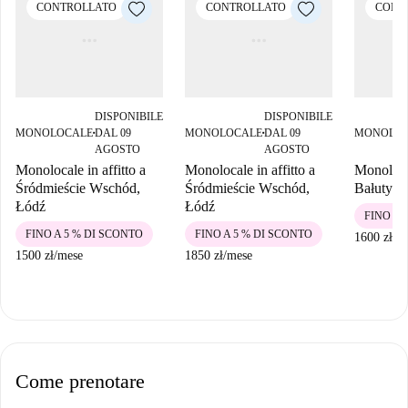
CONTROLLATO
CONTROLLATO
CONT
DISPONIBILE
DISPONIBILE
MONOLOCALE
DAL 09
MONOLOCALE
DAL 09
MONOLO
■
■
AGOSTO
AGOSTO
Monolocale in affitto a
Monolocale in affitto a
Monolocal
Śródmieście Wschód,
Śródmieście Wschód,
Bałuty C
Łódź
Łódź
FINO A 
FINO A 5 % DI SCONTO
FINO A 5 % DI SCONTO
1600 zł
/
m
1500 zł
/
mese
1850 zł
/
mese
Come prenotare