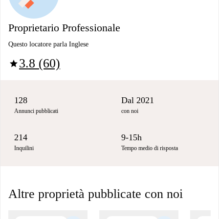
Proprietario Professionale
Questo locatore parla Inglese
3.8 (60)
star
128
Dal 2021
Annunci pubblicati
con noi
214
9-15h
Inquilini
Tempo medio di risposta
Altre proprietà pubblicate con noi