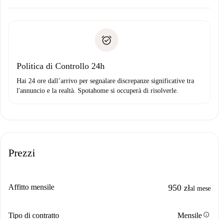
Concorda con il proprietario i dettagli del tuo arrivo, ritiro
Documenti richiesti se la proprietà è “
Spotahome plus
”.
delle chiavi, ecc.
Documento d'identità o Passaporto
Spotahome trasferirà il primo pagamento al proprietario
Prova di solvibilità
solo se non segnali problemi.
Domiciliazione del pagamento
Politica di Controllo 24h
Hai 24 ore dall’arrivo per segnalare discrepanze significative tra
l'annuncio e la realtà. Spotahome si occuperà di risolverle.
Prezzi
Affitto mensile
950 zł
al mese
info
Tipo di contratto
Mensile