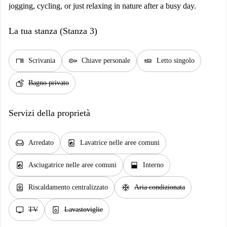
jogging, cycling, or just relaxing in nature after a busy day.
La tua stanza (Stanza 3)
desk
key
airline_seat_flat
Scrivania
Chiave personale
Letto singolo
soap
Bagno privato
Servizi della proprietà
chair
local_laundry_service
Arredato
Lavatrice nelle aree comuni
local_laundry_service
window_open
Asciugatrice nelle aree comuni
Interno
water_heater
ac_unit
Riscaldamento centralizzato
Aria condizionata
tv
dishwasher_gen
TV
Lavastoviglie