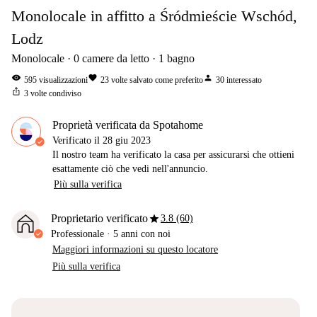
Monolocale in affitto a Śródmieście Wschód,
Lodz
Monolocale
0
camere da letto
1
bagno
visibility
favorite
person
595
visualizzazioni
23
volte salvato come preferito
30
interessato
ios_share
3
volte condiviso
Proprietà verificata da Spotahome
Verificato il
28 giu 2023
Il nostro team ha verificato la casa per assicurarsi che ottieni
esattamente ciò che vedi nell'annuncio.
Più sulla verifica
star
Proprietario verificato
3.8 (60)
Professionale
·
5 anni
con noi
Maggiori informazioni su questo locatore
Più sulla verifica