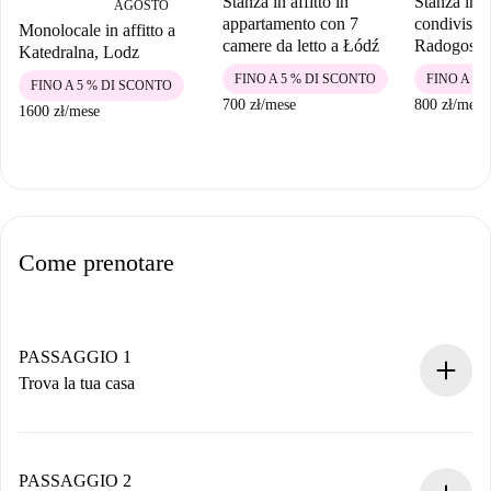
Stanza in affitto in
Stanza in 
AGOSTO
appartamento con 7
condiviso in
Monolocale in affitto a
camere da letto a Łódź
Radogoszc
Katedralna, Lodz
FINO A 5 % DI SCONTO
FINO A 5 
FINO A 5 % DI SCONTO
700 zł
/
mese
800 zł
/
mese
1600 zł
/
mese
Come prenotare
PASSAGGIO 1
Trova la tua casa
Processo di prenotazione 100% online.
Case e Proprietari verificati.
Hai tutte le informazioni necessarie in anticipo.
PASSAGGIO 2