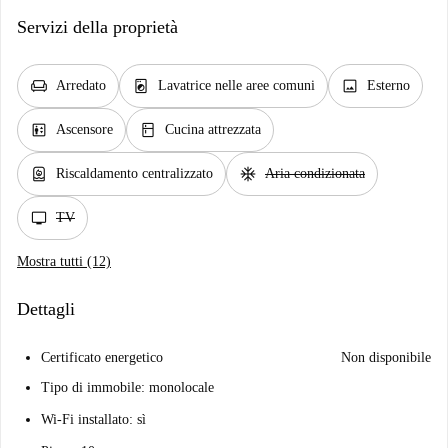
Servizi della proprietà
chair
local_laundry_service
image
Arredato
Lavatrice nelle aree comuni
Esterno
elevator
kitchen
Ascensore
Cucina attrezzata
water_heater
ac_unit
Riscaldamento centralizzato
Aria condizionata
tv
TV
Mostra tutti (12)
Dettagli
Certificato energetico
Non disponibile
Tipo di immobile: monolocale
Wi-Fi installato: sì