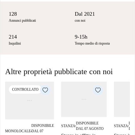
128
Dal 2021
Annunci pubblicati
con noi
214
9-15h
Inquilini
Tempo medio di risposta
Altre proprietà pubblicate con noi
CONTROLLATO
DISPONIBILE
DIS
DISPONIBILE
STANZA
STANZA
■
■
DAL 07 AGOSTO
DA
MONOLOCALE
DAL 07
■