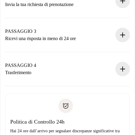
Invia la tua richiesta di prenotazione
Invia dettagli base del tuo profilo e metodo di pagamento.
Ricorda che non ti addebiteremo nulla finché il proprietario
non accetta.
PASSAGGIO 3
Ricevi una risposta in meno di 24 ore
Il proprietario ha fino a 24 ore per confermare.
Se accettata, ti addebiteremo il pagamento e ti metteremo in
contatto con il proprietario.
PASSAGGIO 4
Se rifiutata: non ti addebiteremo nulla e ti proporremo
Trasferimento
alternative.
Concorda con il proprietario i dettagli del tuo arrivo, ritiro
Documenti richiesti se la proprietà è “
Spotahome plus
”.
delle chiavi, ecc.
Documento d'identità o Passaporto
Spotahome trasferirà il primo pagamento al proprietario
Prova di solvibilità
solo se non segnali problemi.
Domiciliazione del pagamento
Politica di Controllo 24h
Hai 24 ore dall’arrivo per segnalare discrepanze significative tra