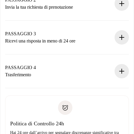
Invia la tua richiesta di prenotazione
Invia dettagli base del tuo profilo e metodo di pagamento.
Ricorda che non ti addebiteremo nulla finché il proprietario
non accetta.
PASSAGGIO 3
Ricevi una risposta in meno di 24 ore
Il proprietario ha fino a 24 ore per confermare.
Se accettata, ti addebiteremo il pagamento e ti metteremo in
contatto con il proprietario.
PASSAGGIO 4
Se rifiutata: non ti addebiteremo nulla e ti proporremo
Trasferimento
alternative.
Concorda con il proprietario i dettagli del tuo arrivo, ritiro
Documenti richiesti se la proprietà è “
Spotahome plus
”.
delle chiavi, ecc.
Documento d'identità o Passaporto
Spotahome trasferirà il primo pagamento al proprietario
Prova di solvibilità
solo se non segnali problemi.
Domiciliazione del pagamento
Politica di Controllo 24h
Hai 24 ore dall’arrivo per segnalare discrepanze significative tra