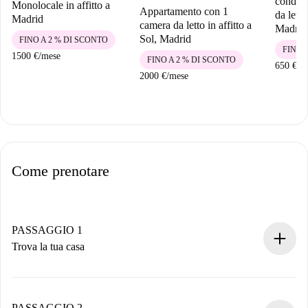
condivi
Monolocale in affitto a
Appartamento con 1
da letto
Madrid
camera da letto in affitto a
Madrid
Sol, Madrid
FINO A 2 % DI SCONTO
FINO 
1500 €
/
mese
FINO A 2 % DI SCONTO
650 €
/
m
2000 €
/
mese
Come prenotare
PASSAGGIO 1
Trova la tua casa
Processo di prenotazione 100% online.
Case e Proprietari verificati.
Hai tutte le informazioni necessarie in anticipo.
PASSAGGIO 2