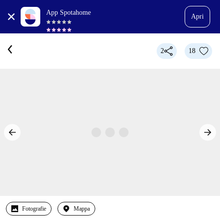
App Spotahome
Apri
2
18
Fotografie
Mappa