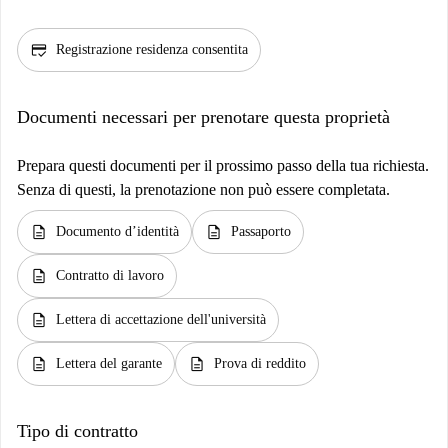
credit_score
Registrazione residenza consentita
Documenti necessari per prenotare questa proprietà
Prepara questi documenti per il prossimo passo della tua richiesta.
Senza di questi, la prenotazione non può essere completata.
description
description
Documento d’identità
Passaporto
description
Contratto di lavoro
description
Lettera di accettazione dell'università
description
description
Lettera del garante
Prova di reddito
Tipo di contratto