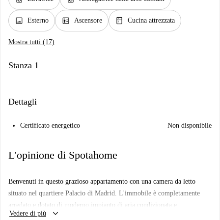
image
elevator
kitchen
Esterno
Ascensore
Cucina attrezzata
Mostra tutti (17)
Stanza 1
Dettagli
Certificato energetico
Non disponibile
L'opinione di Spotahome
Benvenuti in questo grazioso appartamento con una camera da letto
situato nel quartiere Palacio di Madrid. L'immobile è completamente
arredato e dotato di moderno impianto di aria condizionata e
keyboard_arrow_down
Vedere di più
riscaldamento centralizzato, garantendo il massimo comfort durante tutto