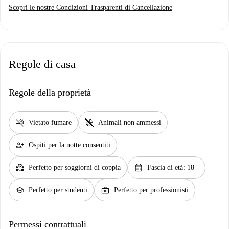
Scopri le nostre Condizioni Trasparenti di Cancellazione
Regole di casa
Regole della proprietà
smoke_free
pet_supplies
Vietato fumare
Animali non ammessi
person_add
Ospiti per la notte consentiti
partner_heart
calendar_month
Perfetto per soggiorni di coppia
Fascia di età: 18 -
school
business_center
Perfetto per studenti
Perfetto per professionisti
Permessi contrattuali