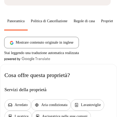
Panoramica
Politica di Cancellazione
Regole di casa
Proprietar
Mostrare contenuto originale in inglese
Stai leggendo una traduzione automatica realizzata
Cosa offre questa proprietà?
Servizi della proprietà
chair
ac_unit
dishwasher_gen
Arredato
Aria condizionata
Lavastoviglie
local_laundry_service
local_laundry_service
Lavatrice
Asciugatrice nelle aree comuni