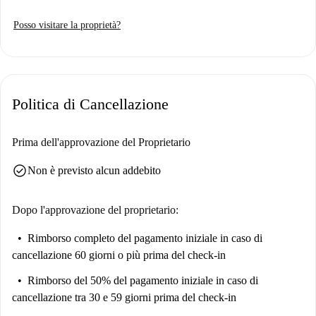
l'anno. La cucina è completamente attrezzata con elettrodomestici
Posso visitare la proprietà?
essenziali, tra cui lavatrice e lavastoviglie private, per semplificare le
faccende domestiche quotidiane. Si prega di notare che tutti gli inquilini
devono essere professionisti o studenti e che le coppie sono benvenute.
L'appartamento si trova nel vivace quartiere di Palacio. Tra i punti di
Politica di Cancellazione
interesse nelle vicinanze si annoverano Arte Urbano di Madrid e Plaça
Puerta Cerrada, splendide attrazioni turistiche. Gli amanti della buona
cucina troveranno numerosi ristoranti da esplorare, come Fuegos Madrid
Prima dell'approvazione del Proprietario
e Restaurante Casa Paco. Scoprite il meglio di Madrid mentre vi godete
check_circle
Non è previsto alcun addebito
la vostra nuova casa.
Dopo l'approvazione del proprietario:
Rimborso completo del pagamento iniziale
in caso di
cancellazione 60 giorni o più prima del check-in
Rimborso del 50% del pagamento iniziale
in caso di
cancellazione tra 30 e 59 giorni prima del check-in