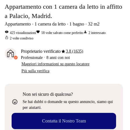
Appartamento con 1 camera da letto in affitto
a Palacio, Madrid.
Appartamento
1
camera da letto
1
bagno
32
m2
visibility
favorite
person
425
visualizzazioni
18
volte salvato come preferito
2
interessato
ios_share
2
volte condiviso
star
Proprietario verificato
3.8 (1635)
Professionale
·
8 anni
con noi
Maggiori informazioni su questo locatore
Più sulla verifica
Non sei sicuro di qualcosa?
sentiment_very_satisfied
Se hai dubbi o domande su questo annuncio, siamo qui
per aiutarti.
Contatta il Nostro Team