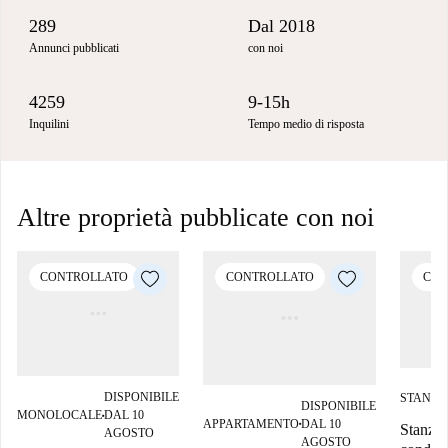
289
Dal 2018
Annunci pubblicati
con noi
4259
9-15h
Inquilini
Tempo medio di risposta
Altre proprietà pubblicate con noi
CONTROLLATO
CONTROLLATO
CON
DISPONIBILE
STANZA
DISPONIBILE
MONOLOCALE
DAL 10
■
APPARTAMENTO
DAL 10
Stanza 
■
AGOSTO
AGOSTO