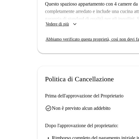
Questo spazioso appartamento con 4 camere da l
completamente arredato e include una cucina att
garanzia di standard di qualità per gli inquilini.
keyboard_arrow_down
Vedere di più
internet e che non sono ammessi animali domesti
Numancia offre un'atmosfera vivace con attrazio
Abbiamo verificato questa proprietà, così non devi fa
di Scultura Almart e il Parque Azorín. Nelle imm
Restaurante Puerto Foncebadón e lo Streat Lab.
Politica di Cancellazione
Prima dell'approvazione del Proprietario
check_circle
Non è previsto alcun addebito
Dopo l'approvazione del proprietario:
Rimborso completo del pagamento iniziale
i