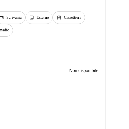
desk
image
dresser
Scrivania
Esterno
Cassettiera
madio
Non disponibile