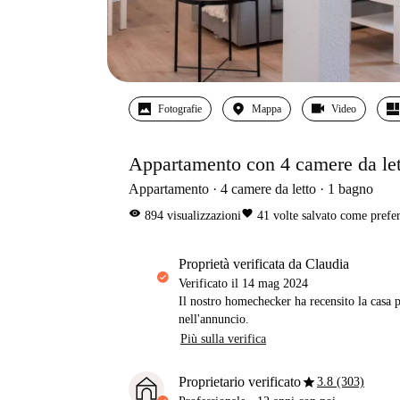
Fotografie
Mappa
Video
Appartamento con 4 camere da let
Appartamento
4
camere da letto
1
bagno
visibility
favorite
894
visualizzazioni
41
volte salvato come prefer
proprietà verificata da Claudia
Verificato il
14 mag 2024
Il nostro homechecker ha recensito la casa p
nell'annuncio.
Più sulla verifica
star
Proprietario verificato
3.8 (303)