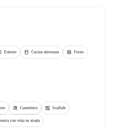
ge
kitchen
oven_gen
Esterno
Cucina attrezzata
Forno
dresser
shelves
rno
Cassettiera
Scaffale
nestra con vista su strada