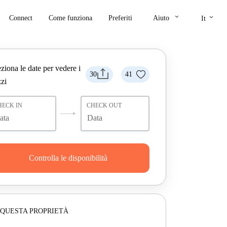
keyboard_arrow_down
keyboard_arrow_down
Connect
Come funziona
Preferiti
Aiuto
It
ziona le date per vedere i
30
41
zi
HECK IN
CHECK OUT
Controlla le disponibilità
 QUESTA PROPRIETÀ