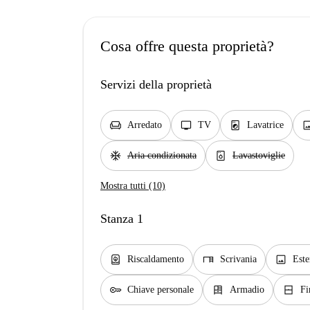
Cosa offre questa proprietà?
Servizi della proprietà
chair
tv
local_laundry_service
ima
Arredato
TV
Lavatrice
ac_unit
dishwasher_gen
Aria condizionata
Lavastoviglie
Mostra tutti (10)
Stanza 1
water_heater
desk
image
Riscaldamento
Scrivania
Este
key
dresser
window_closed
Chiave personale
Armadio
Fi