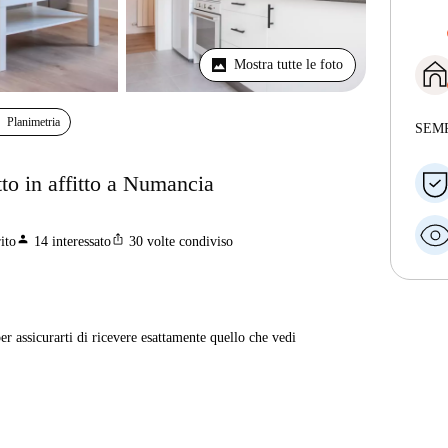
Mostra tutte le foto
Planimetria
SEM
to in affitto a Numancia
person
ios_share
ito
14
interessato
30
volte condiviso
er assicurarti di ricevere esattamente quello che vedi