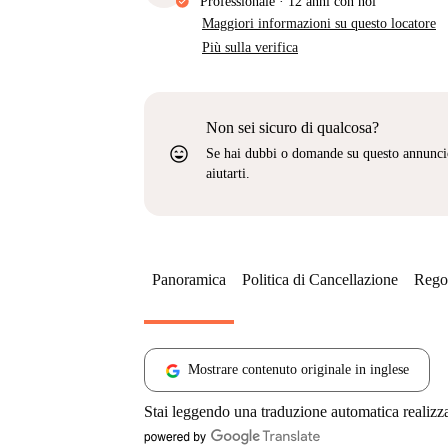
Professionale
·
12 anni
con noi
Maggiori informazioni su questo locatore
Più sulla verifica
Non sei sicuro di qualcosa?
sentiment_very_satisfied
Se hai dubbi o domande su questo annunci
aiutarti.
Panoramica
Politica di Cancellazione
Regol
Mostrare contenuto originale in inglese
Stai leggendo una traduzione automatica realizz