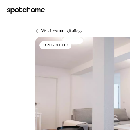
arrow_back
Visualizza tutti gli alloggi
CONTROLLATO