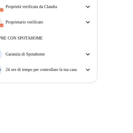
proprietà verificata da Claudia
Il nostro homechecker ha recensito la casa per
assicurarti di ricevere esattamente quello che vedi
Proprietario verificato
nell'annuncio.
Professionale
·
12 anni
con noi
Più sulla verifica
Maggiori informazioni su questo locatore
PRE CON SPOTAHOME
Più sulla verifica
Garanzia di Spotahome
Se il proprietario di casa cancella la tua prenotazione
con breve preavviso, noi A) ti pagheremo un hotel e
24 ore di tempo per controllare la tua casa
ti aiuteremo a trovare un'altra nuova sistemazione, o
Se l'appartamento non è come te lo aspettavi
B) ti rimborseremo totalmente
dall'annuncio, faccelo sapere entro le prime 24 ore
dall'entrata e ci impegneremo per trovare una
soluzione.