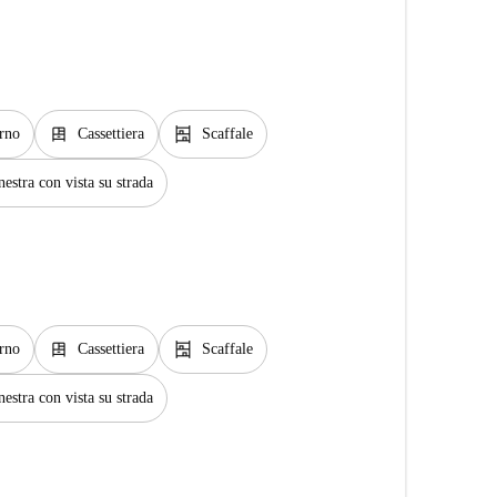
dresser
shelves
rno
Cassettiera
Scaffale
nestra con vista su strada
dresser
shelves
rno
Cassettiera
Scaffale
nestra con vista su strada