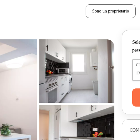
Sono un proprietario
Sele
prez
C
CON