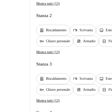
Mostra tutti (13)
Stanza 2
water_heater
desk
image
Riscaldamento
Scrivania
Este
key
dresser
window_closed
Chiave personale
Armadio
Fi
Mostra tutti (13)
Stanza 3
water_heater
desk
image
Riscaldamento
Scrivania
Este
key
dresser
window_closed
Chiave personale
Armadio
Fi
Mostra tutti (13)