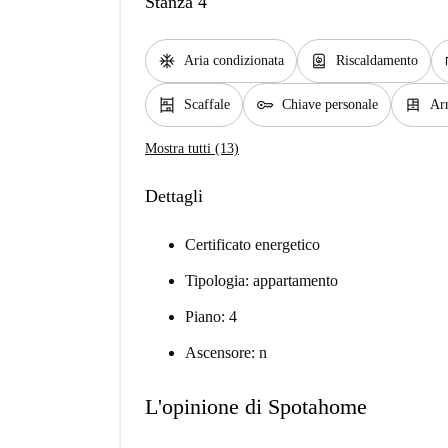
Stanza 4
ac_unit
water_heater
Aria condizionata
Riscaldamento
shelves
key
dresser
Scaffale
Chiave personale
Ar
Mostra tutti (13)
Dettagli
Certificato energetico
Tipologia: appartamento
Piano: 4
Ascensore: n
L'opinione di Spotahome