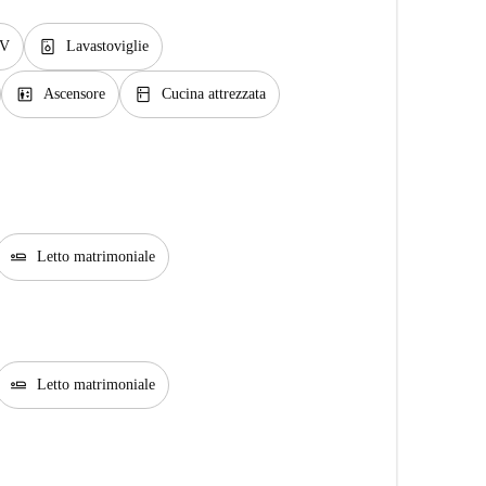
dishwasher_gen
V
Lavastoviglie
elevator
kitchen
Ascensore
Cucina attrezzata
airline_seat_flat
Letto matrimoniale
airline_seat_flat
Letto matrimoniale