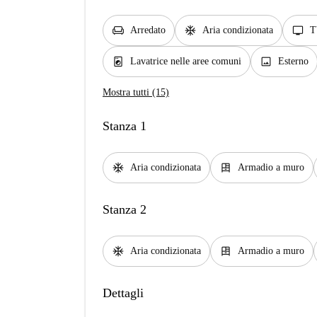
chair
ac_unit
tv
Arredato
Aria condizionata
T
local_laundry_service
image
Lavatrice nelle aree comuni
Esterno
Mostra tutti (15)
Stanza 1
ac_unit
dresser
Aria condizionata
Armadio a muro
Stanza 2
ac_unit
dresser
Aria condizionata
Armadio a muro
Dettagli