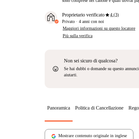
sono comprese nel canone e quali dovrai pag
star
Proprietario verificato
4 (3)
Privato
·
4 anni
con noi
Maggiori informazioni su questo locatore
Più sulla verifica
Non sei sicuro di qualcosa?
sentiment_very_satisfied
Se hai dubbi o domande su questo annunci
aiutarti.
Panoramica
Politica di Cancellazione
Regol
Mostrare contenuto originale in inglese