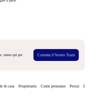
are a parte.
Contatta il Nostro Team
o, siamo qui per
e di casa
Proprietario
Come prenotare
Prezzi
Disponibilità