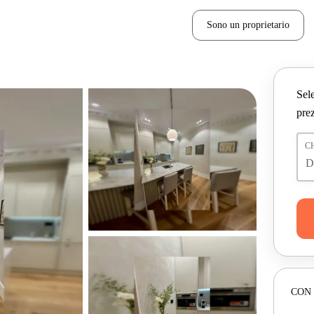
Sono un proprietario
Sele
prez
C
CON