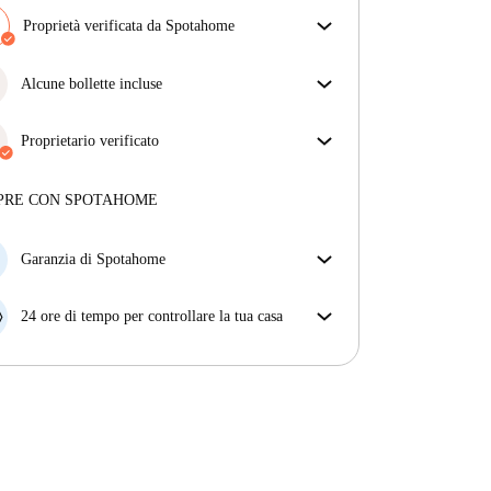
Proprietà verificata da Spotahome
Il nostro team ha verificato la casa per assicurarsi che
ottieni esattamente ciò che vedi nell'annuncio.
Alcune bollette incluse
Più sulla verifica
Alcune bollette sono incluse, altre no. Controlla la
descrizione dell'annuncio per vedere quali utenze
Proprietario verificato
sono comprese nel canone e quali dovrai pagare a
Privato
·
4 anni
con noi
parte.
Maggiori informazioni su questo locatore
PRE CON SPOTAHOME
Più sulla verifica
Garanzia di Spotahome
Se il proprietario di casa cancella la tua prenotazione
con breve preavviso, noi A) ti pagheremo un hotel e
24 ore di tempo per controllare la tua casa
ti aiuteremo a trovare un'altra nuova sistemazione, o
Se l'appartamento non è come te lo aspettavi
B) ti rimborseremo totalmente
dall'annuncio, faccelo sapere entro le prime 24 ore
dall'entrata e ci impegneremo per trovare una
soluzione.