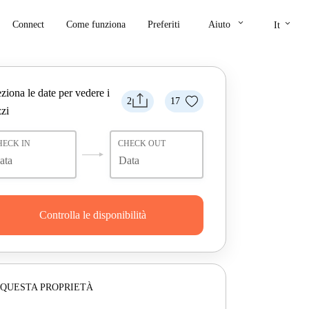
keyboard_arrow_down
keyboard_arrow_down
Connect
Come funziona
Preferiti
Aiuto
It
ziona le date per vedere i
2
17
zi
HECK IN
CHECK OUT
Controlla le disponibilità
 QUESTA PROPRIETÀ