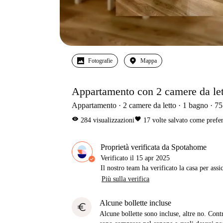
Fotografie
Mappa
Appartamento con 2 camere da lett
Appartamento
2
camere da letto
1
bagno
75
visibility
favorite
284
visualizzazioni
17
volte salvato come prefer
Proprietà verificata da Spotahome
Verificato il
15 apr 2025
Il nostro team ha verificato la casa per assi
Più sulla verifica
Alcune bollette incluse
euro
Alcune bollette sono incluse, altre no. Cont