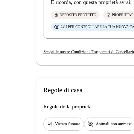
E ricorda, con questa proprietà avrai:
lock
check_circle
DEPOSITO PROTETTO
PROPRIETAR
24H PER CONTROLLARE LA TUA NUOVA C
Scopri le nostre Condizioni Trasparenti di Cancellazi
Regole di casa
Regole della proprietà
smoke_free
pet_supplies
Vietato fumare
Animali non ammessi