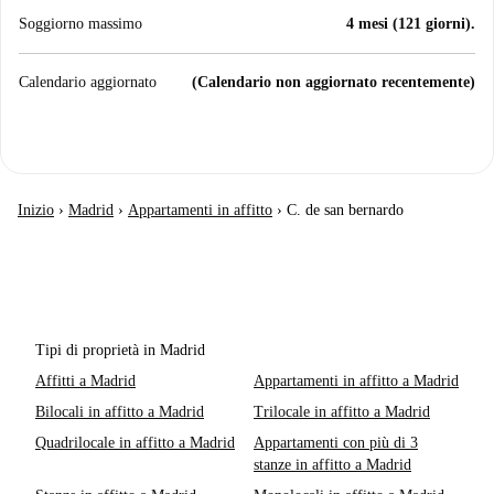
Soggiorno massimo
4 mesi (121 giorni).
Calendario aggiornato
(Calendario non aggiornato recentemente)
Inizio
›
Madrid
›
Appartamenti in affitto
›
C. de san bernardo
Tipi di proprietà in Madrid
Affitti a Madrid
Appartamenti in affitto a Madrid
Bilocali in affitto a Madrid
Trilocale in affitto a Madrid
Quadrilocale in affitto a Madrid
Appartamenti con più di 3
stanze in affitto a Madrid