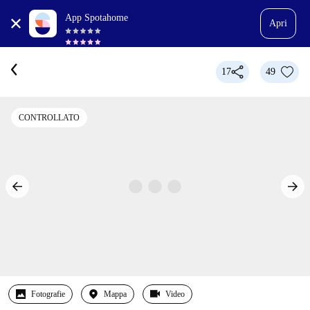
App Spotahome
Apri
17
49
CONTROLLATO
Fotografie
Mappa
Video