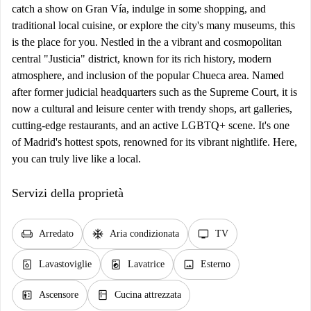
catch a show on Gran Vía, indulge in some shopping, and
traditional local cuisine, or explore the city's many museums, this
is the place for you. Nestled in the a vibrant and cosmopolitan
central "Justicia" district, known for its rich history, modern
atmosphere, and inclusion of the popular Chueca area. Named
after former judicial headquarters such as the Supreme Court, it is
now a cultural and leisure center with trendy shops, art galleries,
cutting-edge restaurants, and an active LGBTQ+ scene. It's one
of Madrid's hottest spots, renowned for its vibrant nightlife. Here,
you can truly live like a local.
Servizi della proprietà
chair
ac_unit
tv
Arredato
Aria condizionata
TV
dishwasher_gen
local_laundry_service
image
Lavastoviglie
Lavatrice
Esterno
elevator
kitchen
Ascensore
Cucina attrezzata