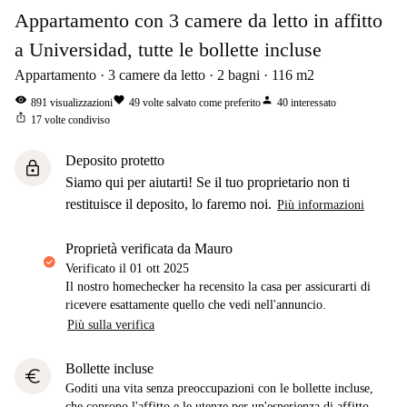
Appartamento con 3 camere da letto in affitto
a Universidad, tutte le bollette incluse
Appartamento
3
camere da letto
2
bagni
116
m2
visibility
favorite
person
891
visualizzazioni
49
volte salvato come preferito
40
interessato
ios_share
17
volte condiviso
Deposito protetto
lock
Siamo qui per aiutarti! Se il tuo proprietario non ti
restituisce il deposito, lo faremo noi.
Più informazioni
proprietà verificata da Mauro
Verificato il
01 ott 2025
Il nostro homechecker ha recensito la casa per assicurarti di
ricevere esattamente quello che vedi nell'annuncio.
Più sulla verifica
Bollette incluse
euro
Goditi una vita senza preoccupazioni con le bollette incluse,
che coprono l'affitto e le utenze per un'esperienza di affitto