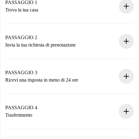
PASSAGGIO 1
Trova la tua casa
Processo di prenotazione 100% online.
Case e Proprietari verificati.
Hai tutte le informazioni necessarie in anticipo.
PASSAGGIO 2
Invia la tua richiesta di prenotazione
Invia dettagli base del tuo profilo e metodo di pagamento.
Ricorda che non ti addebiteremo nulla finché il proprietario
non accetta.
PASSAGGIO 3
Ricevi una risposta in meno di 24 ore
Il proprietario ha fino a 24 ore per confermare.
Se accettata, ti addebiteremo il pagamento e ti metteremo in
contatto con il proprietario.
PASSAGGIO 4
Se rifiutata: non ti addebiteremo nulla e ti proporremo
Trasferimento
alternative.
Concorda con il proprietario i dettagli del tuo arrivo, ritiro
Documenti richiesti se la proprietà è “
Spotahome plus
”.
delle chiavi, ecc.
Documento d'identità o Passaporto