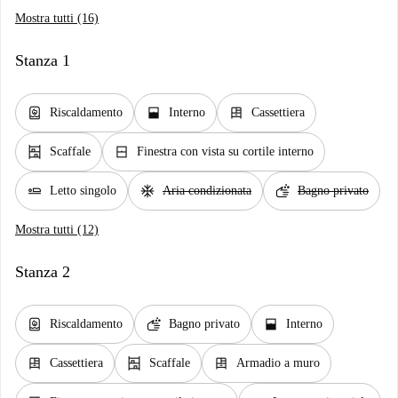
Mostra tutti (16)
Stanza 1
water_heater
window_open
dresser
Riscaldamento
Interno
Cassettiera
shelves
window_closed
Scaffale
Finestra con vista su cortile interno
airline_seat_flat
ac_unit
soap
Letto singolo
Aria condizionata
Bagno privato
Mostra tutti (12)
Stanza 2
water_heater
soap
window_open
Riscaldamento
Bagno privato
Interno
dresser
shelves
dresser
Cassettiera
Scaffale
Armadio a muro