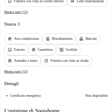
window_closed
airline_seat_flat
Finestra con vista su cortile interno
Letto matrimoniale
Mostra tutti (13)
Stanza 3
ac_unit
water_heater
balcony
Aria condizionata
Riscaldamento
Balcone
image
dresser
shelves
Esterno
Cassettiera
Scaffale
dresser
window_closed
Armadio a muro
Finestra con vista su strada
Mostra tutti (13)
Dettagli
Certificato energetico
Non disponibile
L'opinione di Spotahome