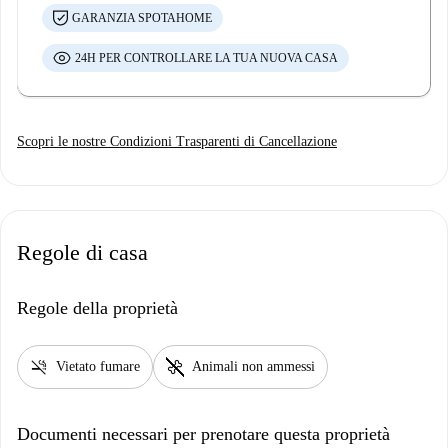
GARANZIA SPOTAHOME
24H PER CONTROLLARE LA TUA NUOVA CASA
Scopri le nostre Condizioni Trasparenti di Cancellazione
Regole di casa
Regole della proprietà
smoke_free
pet_supplies
Vietato fumare
Animali non ammessi
Documenti necessari per prenotare questa proprietà