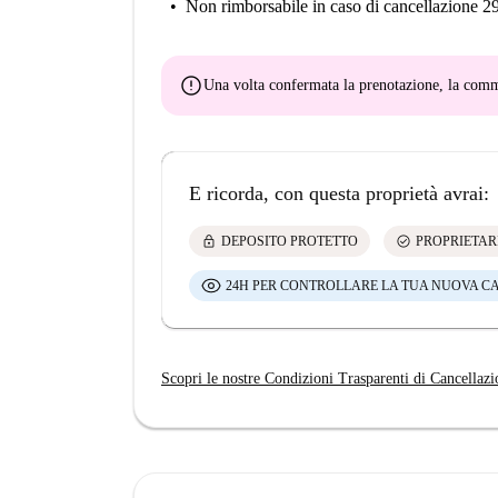
Non rimborsabile
in caso di cancellazione 2
error
Una volta confermata la prenotazione, la co
E ricorda, con questa proprietà avrai:
lock
check_circle
DEPOSITO PROTETTO
PROPRIETAR
24H PER CONTROLLARE LA TUA NUOVA C
Scopri le nostre Condizioni Trasparenti di Cancellazi