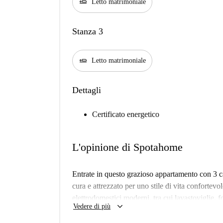
airline_seat_flat
Letto matrimoniale
Stanza 3
airline_seat_flat
Letto matrimoniale
Dettagli
Certificato energetico
L'opinione di Spotahome
Entrate in questo grazioso appartamento con 3 ca
cura e attrezzato per uno stile di vita confortev
elettrodomestici moderni, tra cui lavastoviglie, 
keyboard_arrow_down
Vedere di più
ammessi in questo ambiente accogliente, ma non è
proprietà dispone di aria condizionata centralizz