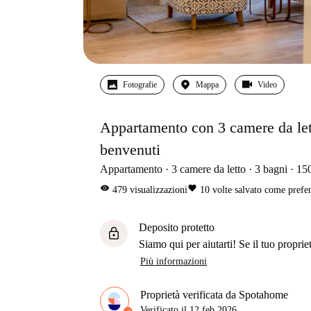
Fotografie
Mappa
Video
Appartamento con 3 camere da letto 
benvenuti
Appartamento
3
camere da letto
3
bagni
15
visibility
favorite
479
visualizzazioni
10
volte salvato come prefer
Deposito protetto
lock
Siamo qui per aiutarti! Se il tuo propriet
Più informazioni
Proprietà verificata da Spotahome
Verificato il
12 feb 2026