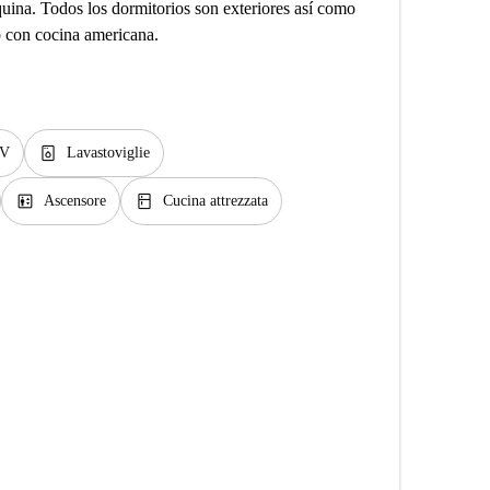
uina. Todos los dormitorios son exteriores así como
jo con cocina americana.
dishwasher_gen
V
Lavastoviglie
elevator
kitchen
Ascensore
Cucina attrezzata