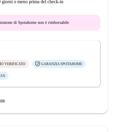
9 giorni o meno prima del check-in
mmissione di Spotahome
non è rimborsabile
IO VERIFICATO
GARANZIA SPOTAHOME
ASA
one