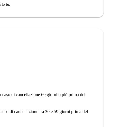
rlo tu.
ersonalmente questa casa per garantire che soddisfi i
vicinanza a numerose attrazioni rinomate. Tra i punti di
pson, la Estatua del Teniente Jacinto Ruiz e il Centro
e la Casa de las Siete Chimeneas. Scoprite la vivace
casa vostra.
n caso di cancellazione 60 giorni o più prima del
 caso di cancellazione tra 30 e 59 giorni prima del