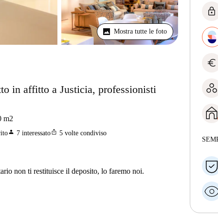
lock
Mostra tutte le foto
euro
in affitto a Justicia, professionisti
0
m2
person
ios_share
ito
7
interessato
5
volte condiviso
SEM
ario non ti restituisce il deposito, lo faremo noi.