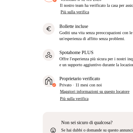
Il nostro team ha verificato la casa per assi
Più sulla verifica
Bollette incluse
euro
Goditi una vita senza preoccupazioni con le b
un'esperienza di affitto senza problemi.
Spotahome PLUS
Offre l'esperienza più sicura per i nostri in
e un supporto aggiuntivo durante la locazio
Proprietario verificato
Privato
·
11 mesi
con noi
Maggiori informazioni su questo locatore
Più sulla verifica
Non sei sicuro di qualcosa?
sentiment_very_satisfied
Se hai dubbi o domande su questo annunci