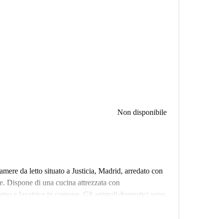
Non disponibile
mere da letto situato a Justicia, Madrid, arredato con
ole. Dispone di una cucina attrezzata con
forno e lavatrice in comune. Gli animali domestici sono
 consentito fumare e ospitare ospiti per la notte. La
ata e di un balcone o terrazza, offrendo uno spazio