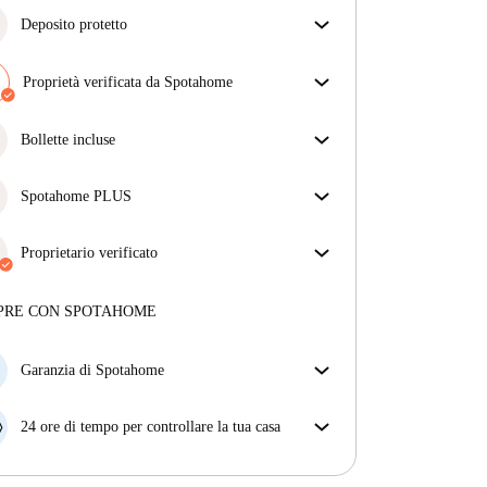
Deposito protetto
Siamo qui per aiutarti! Se il tuo proprietario non ti
restituisce il deposito, lo faremo noi.
Proprietà verificata da Spotahome
Più informazioni
Il nostro team ha verificato la casa per assicurarsi che
ottieni esattamente ciò che vedi nell'annuncio.
Bollette incluse
Più sulla verifica
Goditi una vita senza preoccupazioni con le bollette
incluse, che coprono l'affitto e le utenze per
Spotahome PLUS
un'esperienza di affitto senza problemi.
Offre l'esperienza più sicura per i nostri inquilini
fornendo accesso agli standard di sicurezza più
Proprietario verificato
elevati e un supporto aggiuntivo durante la
Privato
·
11 mesi
con noi
locazione.
Vedi di più
Maggiori informazioni su questo locatore
PRE CON SPOTAHOME
Più sulla verifica
Garanzia di Spotahome
Se il proprietario di casa cancella la tua prenotazione
con breve preavviso, noi A) ti pagheremo un hotel e
24 ore di tempo per controllare la tua casa
ti aiuteremo a trovare un'altra nuova sistemazione, o
Se l'appartamento non è come te lo aspettavi
B) ti rimborseremo totalmente
dall'annuncio, faccelo sapere entro le prime 24 ore