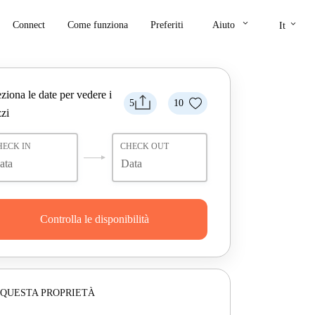
keyboard_arrow_down
keyboard_arrow_down
Connect
Come funziona
Preferiti
Aiuto
It
ziona le date per vedere i
5
10
zi
HECK IN
CHECK OUT
Controlla le disponibilità
 QUESTA PROPRIETÀ