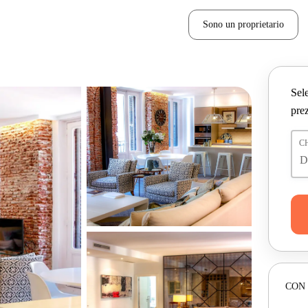
Sono un proprietario
Sele
prez
C
CON