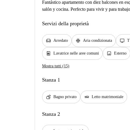
Fantástico apartamento con diez balcones en esq
salón y cocina. Perfecto para vivir y para traba
Servizi della proprietà
chair
ac_unit
tv
Arredato
Aria condizionata
T
local_laundry_service
image
Lavatrice nelle aree comuni
Esterno
Mostra tutti (15)
Stanza 1
soap
airline_seat_flat
Bagno privato
Letto matrimoniale
Stanza 2