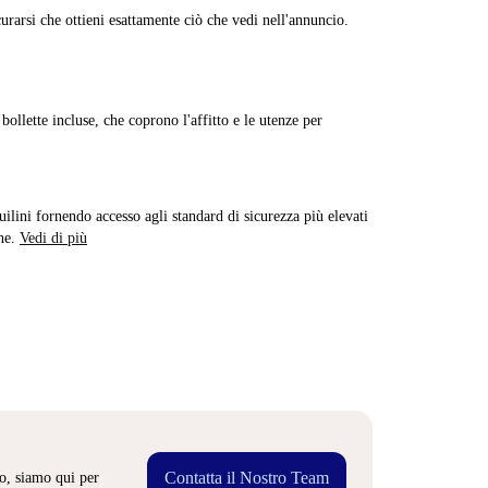
curarsi che ottieni esattamente ciò che vedi nell'annuncio.
ollette incluse, che coprono l'affitto e le utenze per
quilini fornendo accesso agli standard di sicurezza più elevati
ne.
Vedi di più
Contatta il Nostro Team
o, siamo qui per