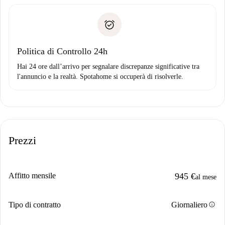
delle chiavi, ecc.
Documento d'identità o Passaporto
Spotahome trasferirà il primo pagamento al proprietario
Prova di solvibilità
solo se non segnali problemi.
Domiciliazione del pagamento
Politica di Controllo 24h
Hai 24 ore dall’arrivo per segnalare discrepanze significative tra
l'annuncio e la realtà. Spotahome si occuperà di risolverle.
Prezzi
Affitto mensile
945 €
al mese
info
Tipo di contratto
Giornaliero