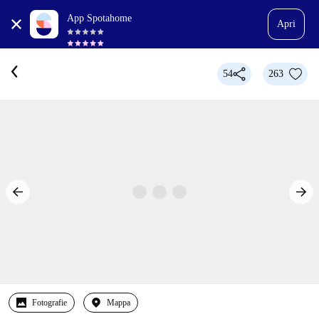
App Spotahome
Apri
54
263
Fotografie
Mappa