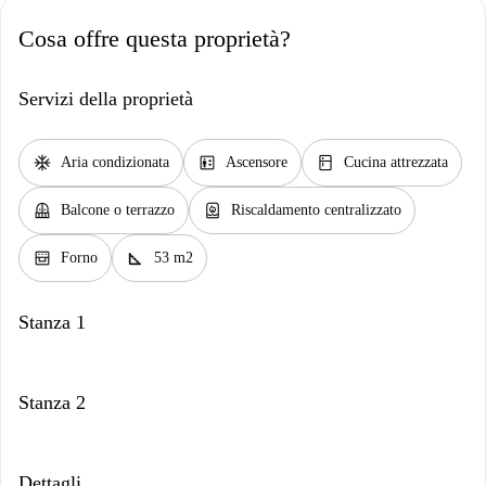
Cosa offre questa proprietà?
Servizi della proprietà
ac_unit
elevator
kitchen
Aria condizionata
Ascensore
Cucina attrezzata
balcony
water_heater
Balcone o terrazzo
Riscaldamento centralizzato
oven_gen
square_foot
Forno
53 m2
Stanza 1
Stanza 2
Dettagli