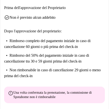
è raggiungibile in pochi passi. Nelle vicinanze sono disponibili diversi
Prima dell'approvazione del Proprietario
ristoranti, tra cui il Bar Paco, La Flor de Toledo e il Mirza Doner Kebab
check_circle
Non è previsto alcun addebito
El Rincón. Anche attrazioni di rilievo come Act Gr sono raggiungibili a
piedi, a dimostrazione della vivacità della zona.
Dopo l'approvazione del proprietario:
Rimborso completo del pagamento iniziale
in caso di
cancellazione 60 giorni o più prima del check-in
Rimborso del 50% del pagamento iniziale
in caso di
cancellazione tra 30 e 59 giorni prima del check-in
Non rimborsabile
in caso di cancellazione 29 giorni o meno
prima del check-in
error
Una volta confermata la prenotazione, la commissione di
Spotahome
non è rimborsabile