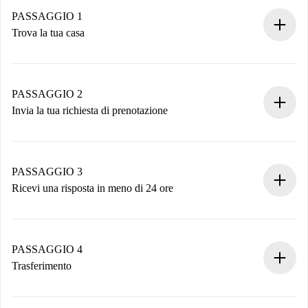
PASSAGGIO 1
Trova la tua casa
Processo di prenotazione 100% online.
Case e Proprietari verificati.
Hai tutte le informazioni necessarie in anticipo.
PASSAGGIO 2
Invia la tua richiesta di prenotazione
Invia dettagli base del tuo profilo e metodo di pagamento.
Ricorda che non ti addebiteremo nulla finché il proprietario
non accetta.
PASSAGGIO 3
Ricevi una risposta in meno di 24 ore
Il proprietario ha fino a 24 ore per confermare.
Se accettata, ti addebiteremo il pagamento e ti metteremo in
contatto con il proprietario.
PASSAGGIO 4
Se rifiutata: non ti addebiteremo nulla e ti proporremo
Trasferimento
alternative.
Concorda con il proprietario i dettagli del tuo arrivo, ritiro
Documenti richiesti se la proprietà è “
Spotahome plus
”.