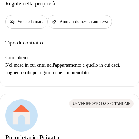
Regole della proprietà
smoke_free
pet_supplies
Vietato fumare
Animali domestici ammessi
Tipo di contratto
Giornaliero
Nel mese in cui entri nell'appartamento e quello in cui esci,
pagherai solo per i giorni che hai prenotato.
check_circle
VERIFICATO DA SPOTAHOME
Proprietario Privato