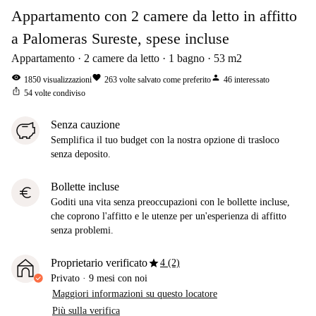
Appartamento con 2 camere da letto in affitto
a Palomeras Sureste, spese incluse
Appartamento
2
camere da letto
1
bagno
53
m2
visibility
favorite
person
1850
visualizzazioni
263
volte salvato come preferito
46
interessato
ios_share
54
volte condiviso
Senza cauzione
Semplifica il tuo budget con la nostra opzione di trasloco
senza deposito.
Bollette incluse
euro
Goditi una vita senza preoccupazioni con le bollette incluse,
che coprono l'affitto e le utenze per un'esperienza di affitto
senza problemi.
star
Proprietario verificato
4 (2)
Privato
·
9 mesi
con noi
Maggiori informazioni su questo locatore
Più sulla verifica