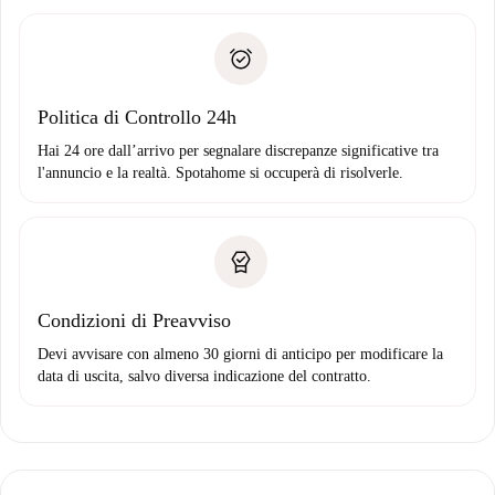
delle chiavi, ecc.
Documento d'identità o Passaporto
Spotahome trasferirà il primo pagamento al proprietario
Prova di solvibilità
solo se non segnali problemi.
Domiciliazione del pagamento
Politica di Controllo 24h
Hai 24 ore dall’arrivo per segnalare discrepanze significative tra
l'annuncio e la realtà. Spotahome si occuperà di risolverle.
Condizioni di Preavviso
Devi avvisare con almeno 30 giorni di anticipo per modificare la
data di uscita, salvo diversa indicazione del contratto.