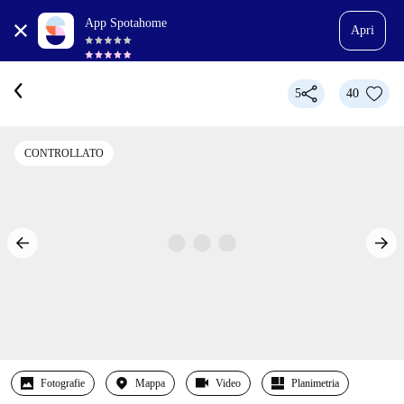
App Spotahome
Apri
5
40
CONTROLLATO
Fotografie
Mappa
Video
Planimetria