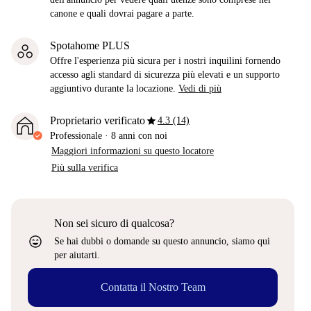
canone e quali dovrai pagare a parte.
Spotahome PLUS
Offre l'esperienza più sicura per i nostri inquilini fornendo
accesso agli standard di sicurezza più elevati e un supporto
aggiuntivo durante la locazione.
Vedi di più
star
Proprietario verificato
4.3 (14)
Professionale
·
8 anni
con noi
Maggiori informazioni su questo locatore
Più sulla verifica
Non sei sicuro di qualcosa?
sentiment_very_satisfied
Se hai dubbi o domande su questo annuncio, siamo qui
per aiutarti.
Contatta il Nostro Team