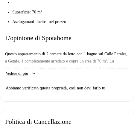
Superficie: 70 m²
Asciugamani: inclusi nel prezzo
L'opinione di Spotahome
Questo appartamento di 2 camere da letto con 1 bagno sul Calle Perales,
a Getafe, è completamente arredato e copre un'area di 70 m². La
struttura dispone di una zona soggiorno con divano e TV e di una cucina
keyboard_arrow_down
Vedere di più
completamente attrezzata con tavolo da pranzo.
Questo appartamento si trova nel centro di Getafe, a pochi passi da
Abbiamo verificato questa proprietà, così non devi farlo tu.
negozi, palestre, supermercati e banche.
Politica di Cancellazione