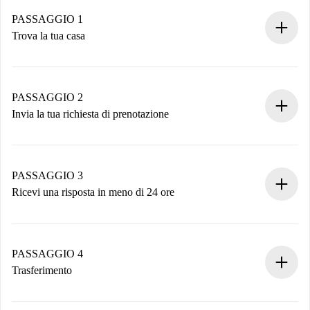
PASSAGGIO 1
Trova la tua casa
Processo di prenotazione 100% online.
Case e Proprietari verificati.
Hai tutte le informazioni necessarie in anticipo.
PASSAGGIO 2
Invia la tua richiesta di prenotazione
Invia dettagli base del tuo profilo e metodo di pagamento.
Ricorda che non ti addebiteremo nulla finché il proprietario
non accetta.
PASSAGGIO 3
Ricevi una risposta in meno di 24 ore
Il proprietario ha fino a 24 ore per confermare.
Se accettata, ti addebiteremo il pagamento e ti metteremo in
contatto con il proprietario.
PASSAGGIO 4
Se rifiutata: non ti addebiteremo nulla e ti proporremo
Trasferimento
alternative.
Concorda con il proprietario i dettagli del tuo arrivo, ritiro
Documenti richiesti se la proprietà è “
Spotahome plus
”.