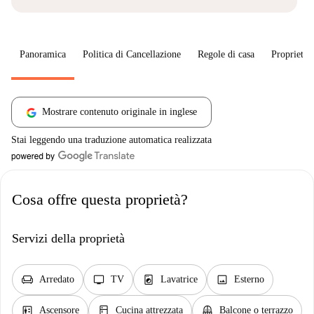
Panoramica
Politica di Cancellazione
Regole di casa
Proprietar
Mostrare contenuto originale in inglese
Stai leggendo una traduzione automatica realizzata
Cosa offre questa proprietà?
Servizi della proprietà
chair
tv
local_laundry_service
image
Arredato
TV
Lavatrice
Esterno
elevator
kitchen
balcony
Ascensore
Cucina attrezzata
Balcone o terrazzo