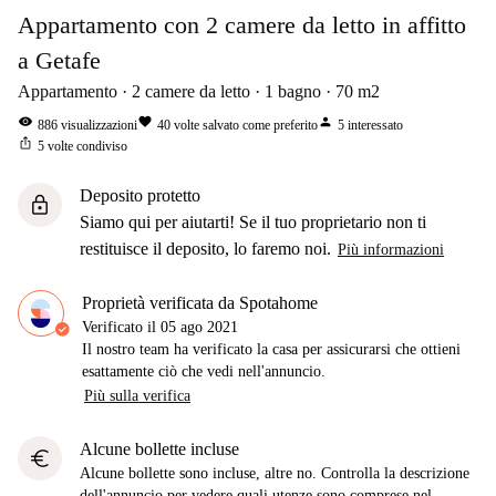
Appartamento con 2 camere da letto in affitto
a Getafe
Appartamento
2
camere da letto
1
bagno
70
m2
visibility
favorite
person
886
visualizzazioni
40
volte salvato come preferito
5
interessato
ios_share
5
volte condiviso
Deposito protetto
lock
Siamo qui per aiutarti! Se il tuo proprietario non ti
restituisce il deposito, lo faremo noi.
Più informazioni
Proprietà verificata da Spotahome
Verificato il
05 ago 2021
Il nostro team ha verificato la casa per assicurarsi che ottieni
esattamente ciò che vedi nell'annuncio.
Più sulla verifica
Alcune bollette incluse
euro
Alcune bollette sono incluse, altre no. Controlla la descrizione
dell'annuncio per vedere quali utenze sono comprese nel