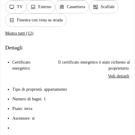
tv
image
dresser
shelves
TV
Esterno
Cassettiera
Scaffale
window_closed
Finestra con vista su strada
Mostra tutti (12)
Dettagli
Certificato
Il certificato energetico è stato richiesto al
energetico
proprietario.
Vedi dettagli
Tipo di proprietà: appartamento
Numero di bagni: 1
Piano: terra
Ascensore: si