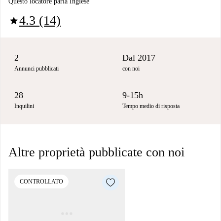
Questo locatore parla Inglese
4.3 (14)
star
2
Dal 2017
Annunci pubblicati
con noi
28
9-15h
Inquilini
Tempo medio di risposta
Altre proprietà pubblicate con noi
CONTROLLATO