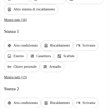
water_heater
Altro sistema di riscaldamento
Mostra tutti (16)
Stanza 1
ac_unit
water_heater
desk
Aria condizionata
Riscaldamento
Scrivania
image
dresser
shelves
Esterno
Cassettiera
Scaffale
key
dresser
Chiave personale
Armadio
Mostra tutti (13)
Stanza 2
ac_unit
water_heater
desk
Aria condizionata
Riscaldamento
Scrivania