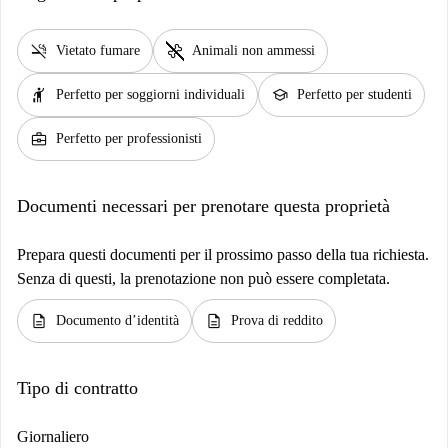
smoke_free
pet_supplies
Vietato fumare
Animali non ammessi
hail
school
Perfetto per soggiorni individuali
Perfetto per studenti
business_center
Perfetto per professionisti
Documenti necessari per prenotare questa proprietà
Prepara questi documenti per il prossimo passo della tua richiesta.
Senza di questi, la prenotazione non può essere completata.
description
description
Documento d’identità
Prova di reddito
Tipo di contratto
Giornaliero