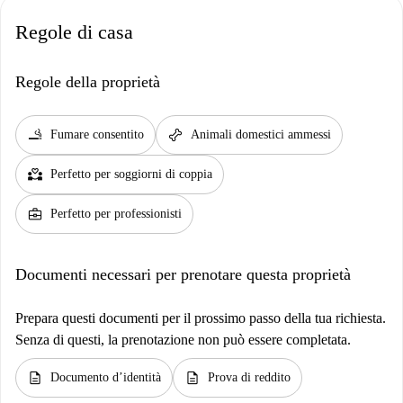
Regole di casa
Regole della proprietà
smoking_rooms
pet_supplies
Fumare consentito
Animali domestici ammessi
partner_heart
Perfetto per soggiorni di coppia
business_center
Perfetto per professionisti
Documenti necessari per prenotare questa proprietà
Prepara questi documenti per il prossimo passo della tua richiesta.
Senza di questi, la prenotazione non può essere completata.
description
description
Documento d’identità
Prova di reddito