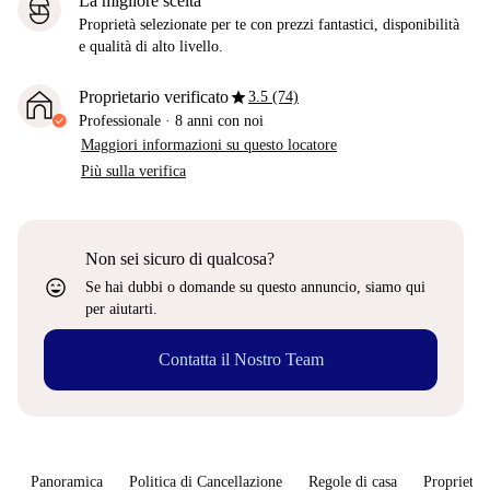
La migliore scelta
Proprietà selezionate per te con prezzi fantastici, disponibilità
e qualità di alto livello.
star
Proprietario verificato
3.5 (74)
Professionale
·
8 anni
con noi
Maggiori informazioni su questo locatore
Più sulla verifica
Non sei sicuro di qualcosa?
sentiment_very_satisfied
Se hai dubbi o domande su questo annuncio, siamo qui
per aiutarti.
Contatta il Nostro Team
Panoramica
Politica di Cancellazione
Regole di casa
Proprietar