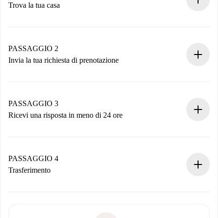
Trova la tua casa
Processo di prenotazione 100% online.
Case e Proprietari verificati.
Hai tutte le informazioni necessarie in anticipo.
PASSAGGIO 2
Invia la tua richiesta di prenotazione
Invia dettagli base del tuo profilo e metodo di pagamento.
Ricorda che non ti addebiteremo nulla finché il proprietario
non accetta.
PASSAGGIO 3
Ricevi una risposta in meno di 24 ore
Il proprietario ha fino a 24 ore per confermare.
Se accettata, ti addebiteremo il pagamento e ti metteremo in
contatto con il proprietario.
PASSAGGIO 4
Se rifiutata: non ti addebiteremo nulla e ti proporremo
Trasferimento
alternative.
Concorda con il proprietario i dettagli del tuo arrivo, ritiro
Documenti richiesti se la proprietà è “
Spotahome plus
”.
delle chiavi, ecc.
Documento d'identità o Passaporto
Spotahome trasferirà il primo pagamento al proprietario
Prova di solvibilità