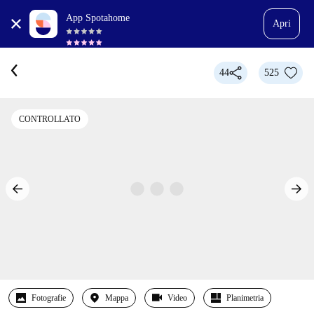
App Spotahome
Apri
44
525
CONTROLLATO
Fotografie
Mappa
Video
Planimetria