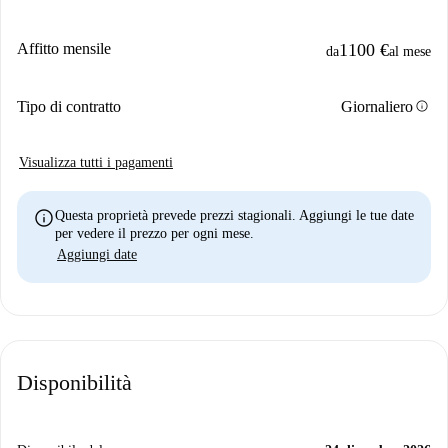
Affitto mensile
1100 €
da
al mese
info
Tipo di contratto
Giornaliero
Visualizza tutti i pagamenti
info
Questa proprietà prevede prezzi stagionali. Aggiungi le tue date
per vedere il prezzo per ogni mese.
Aggiungi date
Disponibilità