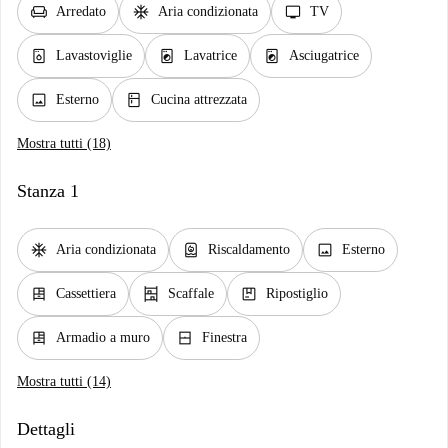
chair
ac_unit
tv
Arredato
Aria condizionata
TV
dishwasher_gen
local_laundry_service
local_laundry_service
Lavastoviglie
Lavatrice
Asciugatrice
image
kitchen
Esterno
Cucina attrezzata
Mostra tutti (18)
Stanza 1
ac_unit
water_heater
image
Aria condizionata
Riscaldamento
Esterno
dresser
shelves
package
Cassettiera
Scaffale
Ripostiglio
dresser
window_closed
Armadio a muro
Finestra
Mostra tutti (14)
Dettagli