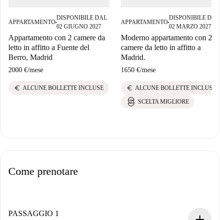
DISPONIBILE DAL
DISPONIBILE DAL
APPARTAMENTO
APPARTAMENTO
■
■
02 GIUGNO 2027
02 MARZO 2027
Appartamento con 2 camere da
Moderno appartamento con 2
letto in affitto a Fuente del
camere da letto in affitto a
Berro, Madrid
Madrid.
2000 €
/
mese
1650 €
/
mese
euro
euro
ALCUNE BOLLETTE INCLUSE
ALCUNE BOLLETTE INCLUSE
SCELTA MIGLIORE
Come prenotare
PASSAGGIO 1