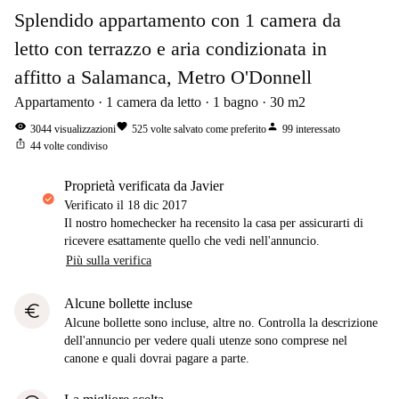
Splendido appartamento con 1 camera da
letto con terrazzo e aria condizionata in
affitto a Salamanca, Metro O'Donnell
Appartamento
1
camera da letto
1
bagno
30
m2
visibility
favorite
person
3044
visualizzazioni
525
volte salvato come preferito
99
interessato
ios_share
44
volte condiviso
proprietà verificata da Javier
Verificato il
18 dic 2017
Il nostro homechecker ha recensito la casa per assicurarti di
ricevere esattamente quello che vedi nell'annuncio.
Più sulla verifica
Alcune bollette incluse
euro
Alcune bollette sono incluse, altre no. Controlla la descrizione
dell'annuncio per vedere quali utenze sono comprese nel
canone e quali dovrai pagare a parte.