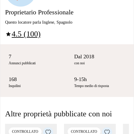
Proprietario Professionale
Questo locatore parla Inglese, Spagnolo
4.5 (100)
star
7
Dal 2018
Annunci pubblicati
con noi
168
9-15h
Inquilini
Tempo medio di risposta
Altre proprietà pubblicate con noi
CONTROLLATO
CONTROLLATO