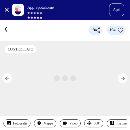
App Spotahome
Apri
19
194
CONTROLLATO
Fotografie
Mappa
Video
360º
Planimetr