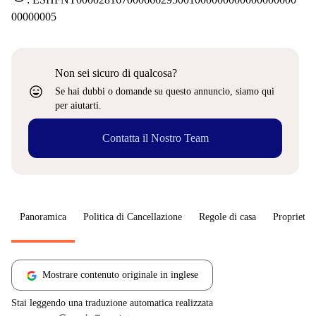
00000005
Non sei sicuro di qualcosa?
sentiment_very_satisfied
Se hai dubbi o domande su questo annuncio, siamo qui
per aiutarti.
Contatta il Nostro Team
Panoramica
Politica di Cancellazione
Regole di casa
Proprietar
Mostrare contenuto originale in inglese
Stai leggendo una traduzione automatica realizzata