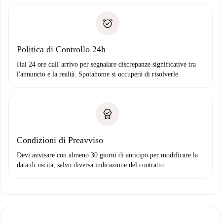
delle chiavi, ecc.
Documento d'identità o Passaporto
Spotahome trasferirà il primo pagamento al proprietario
Prova di solvibilità
solo se non segnali problemi.
Domiciliazione del pagamento
Politica di Controllo 24h
Hai 24 ore dall’arrivo per segnalare discrepanze significative tra
l'annuncio e la realtà. Spotahome si occuperà di risolverle.
Condizioni di Preavviso
Devi avvisare con almeno 30 giorni di anticipo per modificare la
data di uscita, salvo diversa indicazione del contratto.