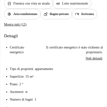
window_closed
airline_seat_flat
Finestra con vista su strada
Letto matrimoniale
ac_unit
soap
desk
Aria condizionata
Bagno privato
Scrivania
Mostra tutti (12)
Dettagli
Certificato
Il certificato energetico è stato richiesto al
energetico
proprietario.
Vedi dettagli
Tipo di proprietà: appartamento
Superficie: 55 m²
Piano: 2 °
Ascensore: si
Numero di bagni: 1