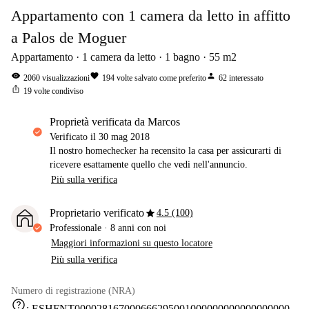
Appartamento con 1 camera da letto in affitto
a Palos de Moguer
Appartamento
1
camera da letto
1
bagno
55
m2
visibility
favorite
person
2060
visualizzazioni
194
volte salvato come preferito
62
interessato
ios_share
19
volte condiviso
proprietà verificata da Marcos
Verificato il
30 mag 2018
Il nostro homechecker ha recensito la casa per assicurarti di
ricevere esattamente quello che vedi nell'annuncio.
Più sulla verifica
star
Proprietario verificato
4.5 (100)
Professionale
·
8 anni
con noi
Maggiori informazioni su questo locatore
Più sulla verifica
Numero di registrazione (NRA)
help
:
ESHFNT000028167000666295001000000000000000000