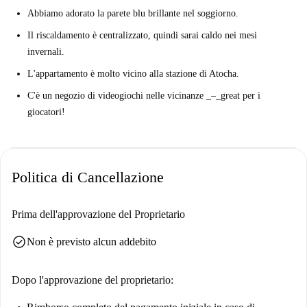
Abbiamo adorato la parete blu brillante nel soggiorno.
fuori dalla vostra porta.
Il riscaldamento è centralizzato, quindi sarai caldo nei mesi
invernali.
L'appartamento è molto vicino alla stazione di Atocha.
C'è un negozio di videogiochi nelle vicinanze _–_great per i
giocatori!
Politica di Cancellazione
Prima dell'approvazione del Proprietario
check_circle
Non è previsto alcun addebito
Dopo l'approvazione del proprietario: