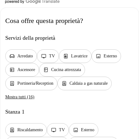
Cosa offre questa proprietà?
Servizi della proprietà
chair
tv
local_laundry_service
image
Arredato
TV
Lavatrice
Esterno
elevator
kitchen
Ascensore
Cucina attrezzata
person_book
water_heater
Portineria/Reception
Caldaia a gas naturale
Mostra tutti (16)
Stanza 1
water_heater
tv
image
Riscaldamento
TV
Esterno