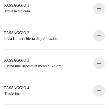
PASSAGGIO 1
Trova la tua casa
Processo di prenotazione 100% online.
Case e Proprietari verificati.
Hai tutte le informazioni necessarie in anticipo.
PASSAGGIO 2
Invia la tua richiesta di prenotazione
Invia dettagli base del tuo profilo e metodo di pagamento.
Ricorda che non ti addebiteremo nulla finché il proprietario
non accetta.
PASSAGGIO 3
Ricevi una risposta in meno di 24 ore
Il proprietario ha fino a 24 ore per confermare.
Se accettata, ti addebiteremo il pagamento e ti metteremo in
contatto con il proprietario.
PASSAGGIO 4
Se rifiutata: non ti addebiteremo nulla e ti proporremo
Trasferimento
alternative.
Concorda con il proprietario i dettagli del tuo arrivo, ritiro
Documenti richiesti se la proprietà è “
Spotahome plus
”.