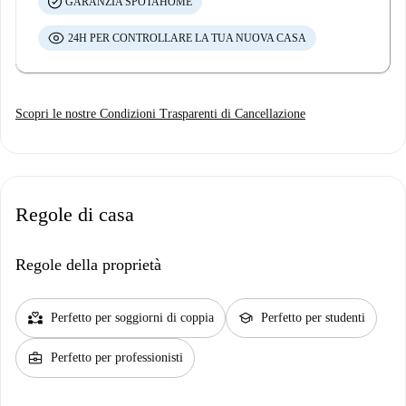
GARANZIA SPOTAHOME
24H PER CONTROLLARE LA TUA NUOVA CASA
Scopri le nostre Condizioni Trasparenti di Cancellazione
Regole di casa
Regole della proprietà
partner_heart
school
Perfetto per soggiorni di coppia
Perfetto per studenti
business_center
Perfetto per professionisti