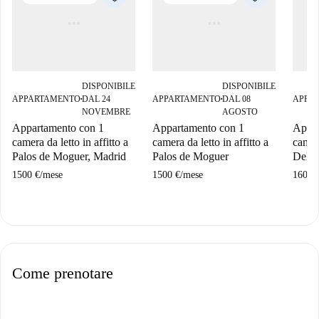
DISPONIBILE
DISPONIBILE
APPARTAMENTO
DAL 24
APPARTAMENTO
DAL 08
APPA
■
■
NOVEMBRE
AGOSTO
Appartamento con 1
Appartamento con 1
Appar
camera da letto in affitto a
camera da letto in affitto a
camere
Palos de Moguer, Madrid
Palos de Moguer
Delic
1500 €
/
mese
1500 €
/
mese
1600 
Come prenotare