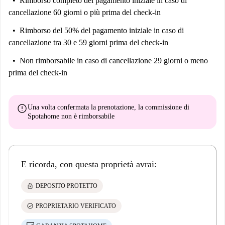
Rimborso completo del pagamento iniziale
in caso di
cancellazione 60 giorni o più prima del check-in
Rimborso del 50% del pagamento iniziale
in caso di
cancellazione tra 30 e 59 giorni prima del check-in
Non rimborsabile
in caso di cancellazione 29 giorni o meno
prima del check-in
error
Una volta confermata la prenotazione, la commissione di
Spotahome
non è rimborsabile
E ricorda, con questa proprietà avrai:
lock
DEPOSITO PROTETTO
check_circle
PROPRIETARIO VERIFICATO