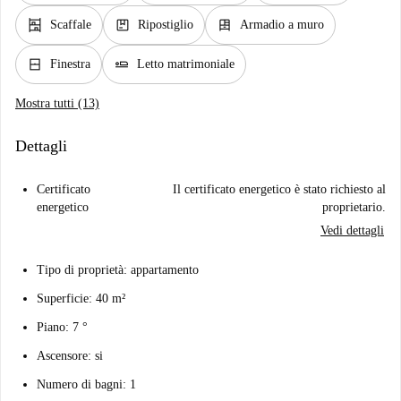
shelves
package
dresser
Scaffale
Ripostiglio
Armadio a muro
window_closed
airline_seat_flat
Finestra
Letto matrimoniale
Mostra tutti (13)
Dettagli
Certificato
Il certificato energetico è stato richiesto al
energetico
proprietario.
Vedi dettagli
Tipo di proprietà: appartamento
Superficie: 40 m²
Piano: 7 °
Ascensore: si
Numero di bagni: 1