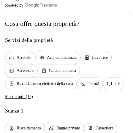
Cosa offre questa proprietà?
Servizi della proprietà
chair
ac_unit
local_laundry_service
Arredato
Aria condizionata
Lavatrice
elevator
water_heater
Ascensore
Caldaia elettrica
water_heater
square_foot
tv
Riscaldamento elettrico della casa
40 m2
TV
Mostra tutti (15)
Stanza 1
water_heater
soap
dresser
Riscaldamento
Bagno privato
Cassettiera