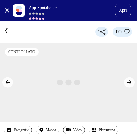
App Spotahome
Apri
1
175
CONTROLLATO
Fotografie
Mappa
Video
Planimetria