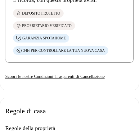
E ricorda, con questa proprietà avrai:
lock
DEPOSITO PROTETTO
check_circle
PROPRIETARIO VERIFICATO
GARANZIA SPOTAHOME
24H PER CONTROLLARE LA TUA NUOVA CASA
Scopri le nostre Condizioni Trasparenti di Cancellazione
Regole di casa
Regole della proprietà