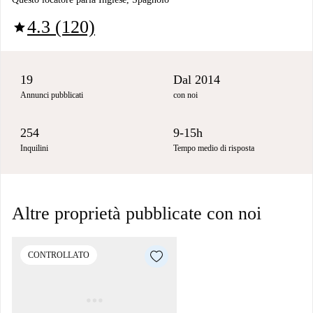
4.3 (120)
star
19
Dal 2014
Annunci pubblicati
con noi
254
9-15h
Inquilini
Tempo medio di risposta
Altre proprietà pubblicate con noi
CONTROLLATO