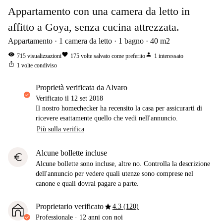
Appartamento con una camera da letto in
affitto a Goya, senza cucina attrezzata.
Appartamento
1
camera da letto
1
bagno
40
m2
visibility
favorite
person
715
visualizzazioni
175
volte salvato come preferito
1
interessato
ios_share
1
volte condiviso
proprietà verificata da Alvaro
Verificato il
12 set 2018
Il nostro homechecker ha recensito la casa per assicurarti di
ricevere esattamente quello che vedi nell'annuncio.
Più sulla verifica
Alcune bollette incluse
euro
Alcune bollette sono incluse, altre no. Controlla la descrizione
dell'annuncio per vedere quali utenze sono comprese nel
canone e quali dovrai pagare a parte.
star
Proprietario verificato
4.3 (120)
Professionale
·
12 anni
con noi