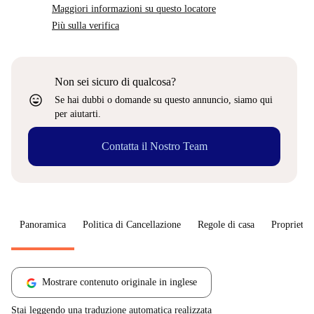
Maggiori informazioni su questo locatore
Più sulla verifica
Non sei sicuro di qualcosa?
sentiment_very_satisfied
Se hai dubbi o domande su questo annuncio, siamo qui
per aiutarti.
Contatta il Nostro Team
Panoramica
Politica di Cancellazione
Regole di casa
Proprietar
Mostrare contenuto originale in inglese
Stai leggendo una traduzione automatica realizzata