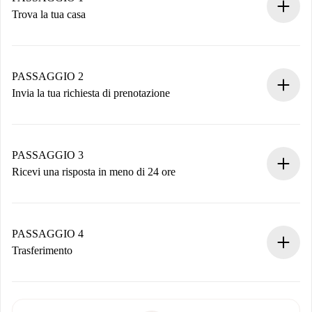
Trova la tua casa
Processo di prenotazione 100% online.
Case e Proprietari verificati.
Hai tutte le informazioni necessarie in anticipo.
PASSAGGIO 2
Invia la tua richiesta di prenotazione
Invia dettagli base del tuo profilo e metodo di pagamento.
Ricorda che non ti addebiteremo nulla finché il proprietario
non accetta.
PASSAGGIO 3
Ricevi una risposta in meno di 24 ore
Il proprietario ha fino a 24 ore per confermare.
Se accettata, ti addebiteremo il pagamento e ti metteremo in
contatto con il proprietario.
PASSAGGIO 4
Se rifiutata: non ti addebiteremo nulla e ti proporremo
Trasferimento
alternative.
Concorda con il proprietario i dettagli del tuo arrivo, ritiro
Documenti richiesti se la proprietà è “
Spotahome plus
”.
delle chiavi, ecc.
Documento d'identità o Passaporto
Spotahome trasferirà il primo pagamento al proprietario