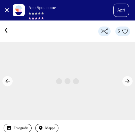
App Spotahome
Apri
3
5
Fotografie
Mappa