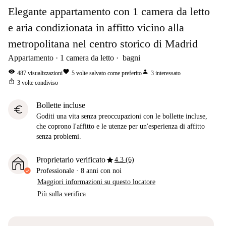
Elegante appartamento con 1 camera da letto
e aria condizionata in affitto vicino alla
metropolitana nel centro storico di Madrid
Appartamento
1
camera da letto
bagni
visibility
favorite
person
487
visualizzazioni
5
volte salvato come preferito
3
interessato
ios_share
3
volte condiviso
Bollette incluse
euro
Goditi una vita senza preoccupazioni con le bollette incluse,
che coprono l'affitto e le utenze per un'esperienza di affitto
senza problemi.
star
Proprietario verificato
4.3 (6)
Professionale
·
8 anni
con noi
Maggiori informazioni su questo locatore
Più sulla verifica