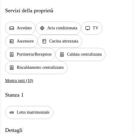
Servizi della proprietà
chair
ac_unit
tv
Arredato
Aria condizionata
TV
elevator
kitchen
Ascensore
Cucina attrezzata
person_book
water_heater
Portineria/Reception
Caldaia centralizzata
water_heater
Riscaldamento centralizzato
Mostra tutti (10)
Stanza 1
airline_seat_flat
Letto matrimoniale
Dettagli