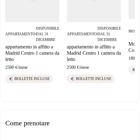
DISPONIBILE
DISPONIBILE
MONO
APPARTAMENTO
DAL 31
APPARTAMENTO
DAL 31
■
■
DICEMBRE
DICEMBRE
Monol
appartamento in affitto a
appartamento in affitto a
Corte
Madrid Centro 1 camera da
Madrid Centro 1 camera da
1800 
letto
letto
2500 €
/
mese
2500 €
/
mese
euro
B
euro
euro
BOLLETTE INCLUSE
BOLLETTE INCLUSE
Come prenotare