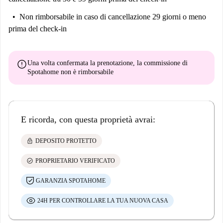
Non abbiamo visitato questo posto ... ancora.
Non rimborsabile
in caso di cancellazione 29 giorni o meno
Inviamo i dama di casa a visitare ogni appartamento su Spotahome,
prima del check-in
quindi torna presto per un tour guidato oltre a foto a 360 ° e HD.
error
Una volta confermata la prenotazione, la commissione di
Spotahome
non è rimborsabile
E ricorda, con questa proprietà avrai:
lock
DEPOSITO PROTETTO
check_circle
PROPRIETARIO VERIFICATO
GARANZIA SPOTAHOME
24H PER CONTROLLARE LA TUA NUOVA CASA