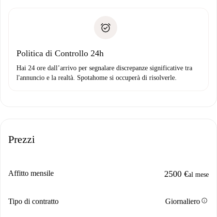
delle chiavi, ecc.
Documento d'identità o Passaporto
Spotahome trasferirà il primo pagamento al proprietario
Prova di solvibilità
solo se non segnali problemi.
Domiciliazione del pagamento
Politica di Controllo 24h
Hai 24 ore dall’arrivo per segnalare discrepanze significative tra
l'annuncio e la realtà. Spotahome si occuperà di risolverle.
Prezzi
Affitto mensile
2500 €
al mese
info
Tipo di contratto
Giornaliero