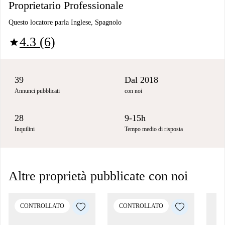
Proprietario Professionale
Questo locatore parla Inglese, Spagnolo
4.3 (6)
star
39
Dal 2018
Annunci pubblicati
con noi
28
9-15h
Inquilini
Tempo medio di risposta
Altre proprietà pubblicate con noi
CONTROLLATO
CONTROLLATO