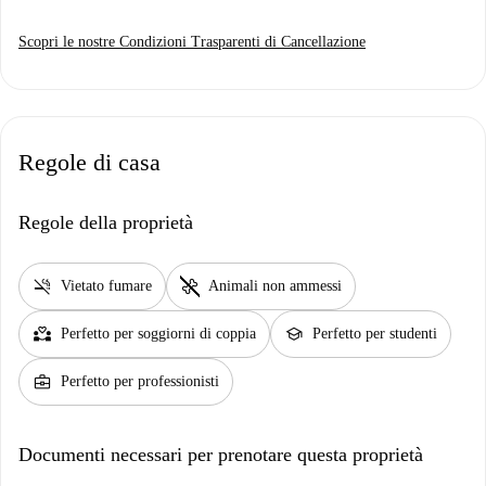
Scopri le nostre Condizioni Trasparenti di Cancellazione
Regole di casa
Regole della proprietà
smoke_free
pet_supplies
Vietato fumare
Animali non ammessi
partner_heart
school
Perfetto per soggiorni di coppia
Perfetto per studenti
business_center
Perfetto per professionisti
Documenti necessari per prenotare questa proprietà