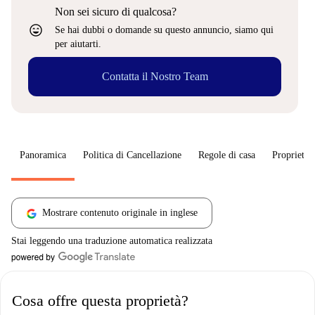
Non sei sicuro di qualcosa?
sentiment_very_satisfied
Se hai dubbi o domande su questo annuncio, siamo qui
per aiutarti.
Contatta il Nostro Team
Panoramica
Politica di Cancellazione
Regole di casa
Proprietar
Mostrare contenuto originale in inglese
Stai leggendo una traduzione automatica realizzata
Cosa offre questa proprietà?