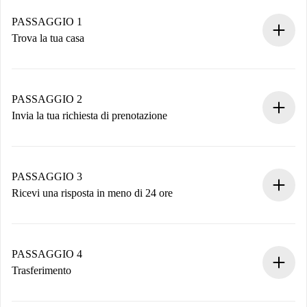
PASSAGGIO 1
Trova la tua casa
Processo di prenotazione 100% online.
Case e Proprietari verificati.
Hai tutte le informazioni necessarie in anticipo.
PASSAGGIO 2
Invia la tua richiesta di prenotazione
Invia dettagli base del tuo profilo e metodo di pagamento.
Ricorda che non ti addebiteremo nulla finché il proprietario
non accetta.
PASSAGGIO 3
Ricevi una risposta in meno di 24 ore
Il proprietario ha fino a 24 ore per confermare.
Se accettata, ti addebiteremo il pagamento e ti metteremo in
contatto con il proprietario.
PASSAGGIO 4
Se rifiutata: non ti addebiteremo nulla e ti proporremo
Trasferimento
alternative.
Concorda con il proprietario i dettagli del tuo arrivo, ritiro
Documenti richiesti se la proprietà è “
Spotahome plus
”.