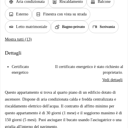
ac_unit
water_heater
balcony
Aria condizionata
Riscaldamento
Balcone
image
window_closed
Esterno
Finestra con vista su strada
airline_seat_flat
soap
desk
Letto matrimoniale
Bagno privato
Scrivania
Mostra tutti (13)
Dettagli
Certificato
Il certificato energetico è stato richiesto al
energetico
proprietario.
Vedi dettagli
Questo appartamento si trova al quarto piano di un edificio dotato di
ascensore. Dispone di aria condizionata calda e fredda centralizzata e
riscaldamento elettrico dell'acqua. Il contratto di affitto minimo per
questo appartamento è di 30 giorni (1 mese) e il soggiorno massimo è di
150 giorni (5 mesi). Puoi asciugare il bucato usando l'asciugatrice o una
griglia all'interno del pavimento.