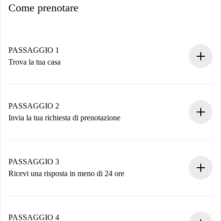
Come prenotare
PASSAGGIO 1
Trova la tua casa
Processo di prenotazione 100% online.
Case e Proprietari verificati.
Hai tutte le informazioni necessarie in anticipo.
PASSAGGIO 2
Invia la tua richiesta di prenotazione
Invia dettagli base del tuo profilo e metodo di pagamento.
Ricorda che non ti addebiteremo nulla finché il proprietario
non accetta.
PASSAGGIO 3
Ricevi una risposta in meno di 24 ore
Il proprietario ha fino a 24 ore per confermare.
Se accettata, ti addebiteremo il pagamento e ti metteremo in
contatto con il proprietario.
PASSAGGIO 4