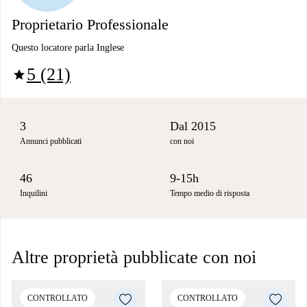
Proprietario Professionale
Questo locatore parla Inglese
5 (21)
star
3
Dal 2015
Annunci pubblicati
con noi
46
9-15h
Inquilini
Tempo medio di risposta
Altre proprietà pubblicate con noi
CONTROLLATO
CONTROLLATO