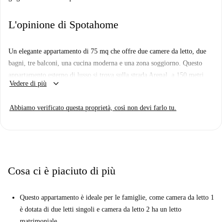
L'opinione di Spotahome
Un elegante appartamento di 75 mq che offre due camere da letto, due
bagni, tre balconi, una cucina moderna e una zona soggiorno. Questo
appartamento esterno di lusso si trova sulla strada Arenal, a 150 metri
keyboard_arrow_down
Vedere di più
dalla splendida Teatro Real, considerato uno dei più importanti teatri non
solo in Spagna, ma in tutta l'Europa. Questo edificio è uno dei simboli
Abbiamo verificato questa proprietà, così non devi farlo tu.
più emblematici della città, e in essa si può godere da una vasta gamma
di performance artistiche che spaziano dal teatro e opera al balletto e
concerti musicali. Inoltre, l'altro dei principali punti di riferimento della
città, come Plaza de Oriente, il Palazzo Reale e il famoso Mercado de
San Miguel, sono tutti situati a pochi passi da questo appartamento.
Cosa ci è piaciuto di più
Questo appartamento è ideale per le famiglie, come camera da letto 1
è dotata di due letti singoli e camera da letto 2 ha un letto
matrimoniale.