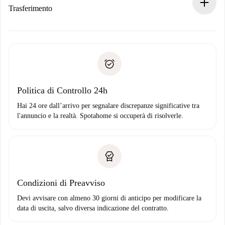
Se rifiutata: non ti addebiteremo nulla e ti proporremo
Trasferimento
alternative.
Concorda con il proprietario i dettagli del tuo arrivo, ritiro
Documenti richiesti se la proprietà è “
Spotahome plus
”.
delle chiavi, ecc.
Documento d'identità o Passaporto
Spotahome trasferirà il primo pagamento al proprietario
Prova di solvibilità
solo se non segnali problemi.
Domiciliazione del pagamento
Politica di Controllo 24h
Hai 24 ore dall’arrivo per segnalare discrepanze significative tra
l'annuncio e la realtà. Spotahome si occuperà di risolverle.
Condizioni di Preavviso
Devi avvisare con almeno 30 giorni di anticipo per modificare la
data di uscita, salvo diversa indicazione del contratto.