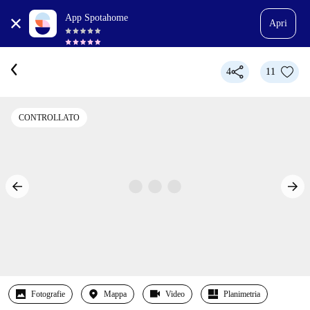
App Spotahome
Apri
4
11
CONTROLLATO
Fotografie
Mappa
Video
Planimetria