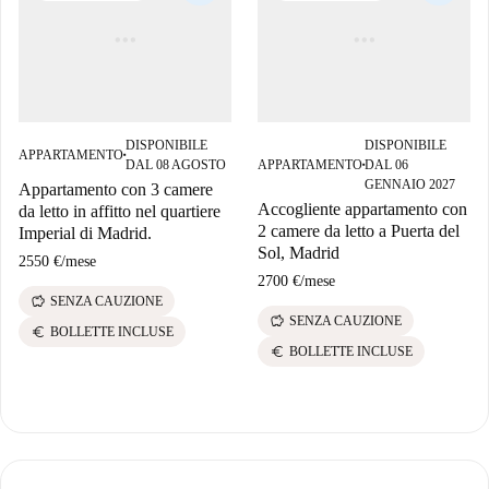
DISPONIBILE
DISPONIBILE
APPARTAMENTO
■
DAL 08 AGOSTO
APPARTAMENTO
DAL 06
■
GENNAIO 2027
Appartamento con 3 camere
Accogliente appartamento con
da letto in affitto nel quartiere
2 camere da letto a Puerta del
Imperial di Madrid.
Sol, Madrid
2550 €
/
mese
2700 €
/
mese
savings
SENZA CAUZIONE
savings
SENZA CAUZIONE
euro
BOLLETTE INCLUSE
euro
BOLLETTE INCLUSE