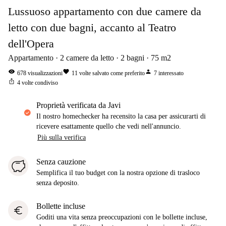
Lussuoso appartamento con due camere da
letto con due bagni, accanto al Teatro
dell'Opera
Appartamento
2
camere da letto
2
bagni
75
m2
visibility
favorite
person
678
visualizzazioni
11
volte salvato come preferito
7
interessato
ios_share
4
volte condiviso
proprietà verificata da Javi
Il nostro homechecker ha recensito la casa per assicurarti di
ricevere esattamente quello che vedi nell'annuncio.
Più sulla verifica
Senza cauzione
Semplifica il tuo budget con la nostra opzione di trasloco
senza deposito.
Bollette incluse
euro
Goditi una vita senza preoccupazioni con le bollette incluse,