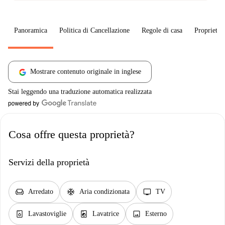
Panoramica
Politica di Cancellazione
Regole di casa
Proprietar
Mostrare contenuto originale in inglese
Stai leggendo una traduzione automatica realizzata
Cosa offre questa proprietà?
Servizi della proprietà
chair
ac_unit
tv
Arredato
Aria condizionata
TV
dishwasher_gen
local_laundry_service
image
Lavastoviglie
Lavatrice
Esterno