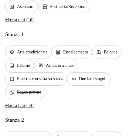
elevator
person_book
Ascensore
Portineria/Reception
Mostra tutti (16)
Stanza 1
ac_unit
water_heater
balcony
Aria condizionata
Riscaldamento
Balcone
image
dresser
Esterno
Armadio a muro
window_closed
airline_seat_flat
Finestra con vista su strada
Due letti singoli
soap
Bagno privato
Mostra tutti (14)
Stanza 2