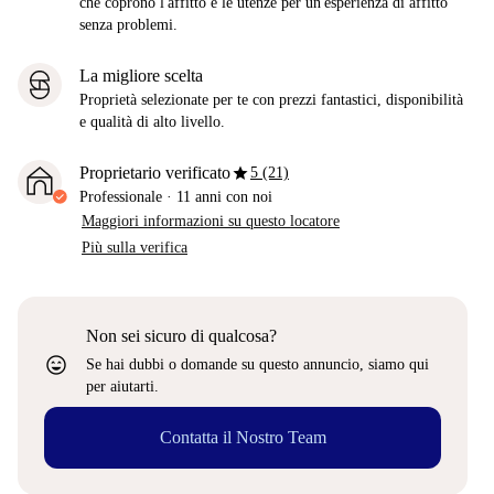
che coprono l'affitto e le utenze per un'esperienza di affitto
senza problemi.
La migliore scelta
Proprietà selezionate per te con prezzi fantastici, disponibilità
e qualità di alto livello.
star
Proprietario verificato
5 (21)
Professionale
·
11 anni
con noi
Maggiori informazioni su questo locatore
Più sulla verifica
Non sei sicuro di qualcosa?
sentiment_very_satisfied
Se hai dubbi o domande su questo annuncio, siamo qui
per aiutarti.
Contatta il Nostro Team