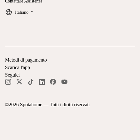
Contattare Assistenza
keyboard_arrow_down
Italiano
Metodi di pagamento
Scarica l'app
Seguici
©
2026
Spotahome —
Tutti i diritti riservati