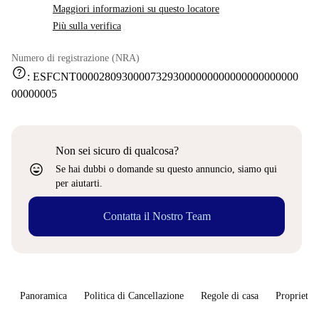
Maggiori informazioni su questo locatore
Più sulla verifica
Numero di registrazione (NRA)
help
:
ESFCNT000028093000073293000000000000000000000
00000005
Non sei sicuro di qualcosa?
sentiment_very_satisfied
Se hai dubbi o domande su questo annuncio, siamo qui
per aiutarti.
Contatta il Nostro Team
Panoramica
Politica di Cancellazione
Regole di casa
Proprietar