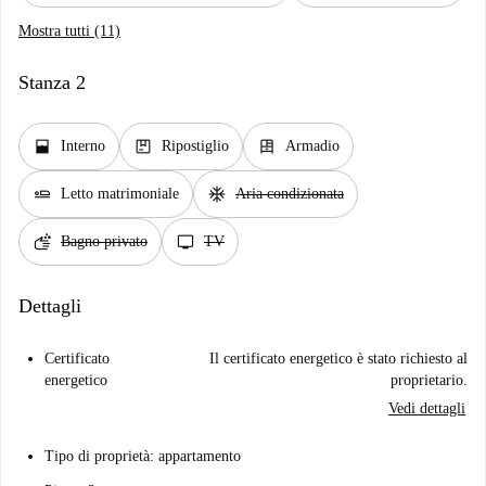
Mostra tutti (11)
Stanza 2
window_open
package
dresser
Interno
Ripostiglio
Armadio
airline_seat_flat
ac_unit
Letto matrimoniale
Aria condizionata
soap
tv
Bagno privato
TV
Dettagli
Certificato
Il certificato energetico è stato richiesto al
energetico
proprietario.
Vedi dettagli
Tipo di proprietà: appartamento