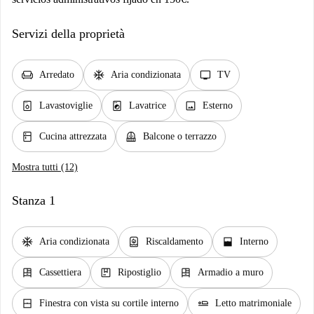
Servizi della proprietà
chair
ac_unit
tv
Arredato
Aria condizionata
TV
dishwasher_gen
local_laundry_service
image
Lavastoviglie
Lavatrice
Esterno
kitchen
balcony
Cucina attrezzata
Balcone o terrazzo
Mostra tutti (12)
Stanza 1
ac_unit
water_heater
window_open
Aria condizionata
Riscaldamento
Interno
dresser
package
dresser
Cassettiera
Ripostiglio
Armadio a muro
window_closed
airline_seat_flat
Finestra con vista su cortile interno
Letto matrimoniale