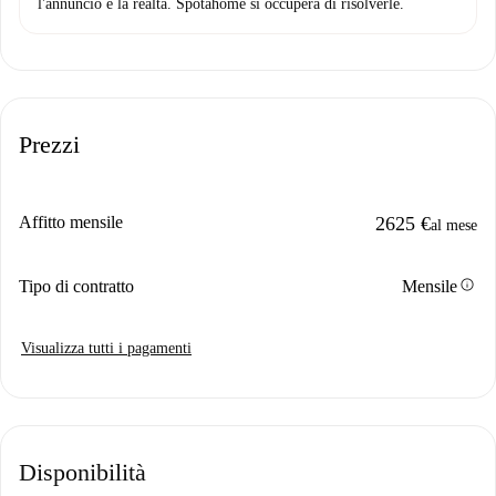
l'annuncio e la realtà. Spotahome si occuperà di risolverle.
Prezzi
Affitto mensile
2625 €
al mese
info
Tipo di contratto
Mensile
Visualizza tutti i pagamenti
Disponibilità