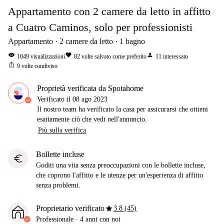
Appartamento con 2 camere da letto in affitto
a Cuatro Caminos, solo per professionisti
Appartamento
2
camere da letto
1
bagno
visibility
favorite
person
1049
visualizzazioni
82
volte salvato come preferito
11
interessato
ios_share
9
volte condiviso
Proprietà verificata da Spotahome
Verificato il
08 ago 2023
Il nostro team ha verificato la casa per assicurarsi che ottieni
esattamente ciò che vedi nell'annuncio.
Più sulla verifica
Bollette incluse
euro
Goditi una vita senza preoccupazioni con le bollette incluse,
che coprono l'affitto e le utenze per un'esperienza di affitto
senza problemi.
star
Proprietario verificato
3.8 (45)
Professionale
·
4 anni
con noi