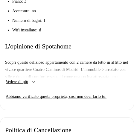
Piano: 3
Ascensore: no
Numero di bagni: 1
Wifi installato: sì
L'opinione di Spotahome
Scopri questo delizioso appartamento con 2 camere da letto in affitto nel
vivace quartiere Cuatro Caminos di Madrid. L'immobile è arredato con
stile e dotato di comfort essenziali come una cucina attrezzata, una
keyboard_arrow_down
Vedere di più
lavatrice privata, una lavastoviglie e un balcone. Godetevi il comfort
dell'aria condizionata individuale per il riscaldamento. Perfetto per
Abbiamo verificato questa proprietà, così non devi farlo tu.
single o coppie. Tutte le spese sono incluse entro un ragionevole limite,
garantendo un ambiente abitativo ben curato.
Cuatro Caminos è una zona vivace con facile accesso a diversi punti di
interesse chiave. I ristoranti nelle vicinanze includono Pizzeria D'Oro,
Politica di Cancellazione
Naomi e Masaymas, raggiungibili a piedi. Per quanto riguarda le visite