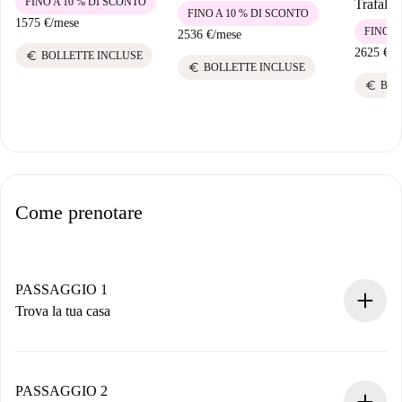
FINO A 10 % DI SCONTO
Trafalga
FINO A 10 % DI SCONTO
1575 €
/
mese
FINO A
2536 €
/
mese
2625 €
/
m
euro
BOLLETTE INCLUSE
euro
BOLLETTE INCLUSE
euro
BOL
Come prenotare
PASSAGGIO 1
Trova la tua casa
Processo di prenotazione 100% online.
Case e Proprietari verificati.
Hai tutte le informazioni necessarie in anticipo.
PASSAGGIO 2