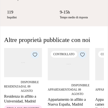
119
9-15h
Inquilini
Tempo medio di risposta
Altre proprietà pubblicate con noi
CONTROLLATO
CON
DISPONIBILE
DISPONIBILE
RESIDENZA
DAL 09
■
APPARTAMENTO
DAL 09
APPART
■
AGOSTO
AGOSTO
Residenza in affitto a
Appartamento in affitto a
Apparta
Universidad, Madrid
Nueva España, Madrid
camera da