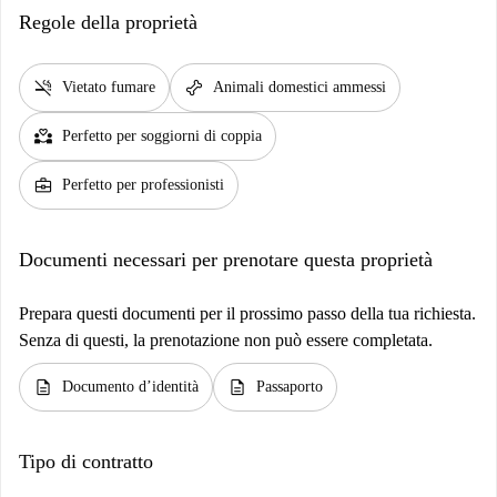
Regole della proprietà
smoke_free
pet_supplies
Vietato fumare
Animali domestici ammessi
partner_heart
Perfetto per soggiorni di coppia
business_center
Perfetto per professionisti
Documenti necessari per prenotare questa proprietà
Prepara questi documenti per il prossimo passo della tua richiesta.
Senza di questi, la prenotazione non può essere completata.
description
description
Documento d’identità
Passaporto
Tipo di contratto