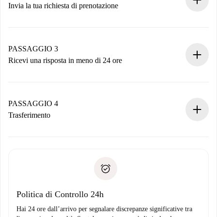
Invia la tua richiesta di prenotazione
Invia dettagli base del tuo profilo e metodo di pagamento.
Ricorda che non ti addebiteremo nulla finché il proprietario
non accetta.
PASSAGGIO 3
Ricevi una risposta in meno di 24 ore
Il proprietario ha fino a 24 ore per confermare.
Se accettata, ti addebiteremo il pagamento e ti metteremo in
contatto con il proprietario.
PASSAGGIO 4
Se rifiutata: non ti addebiteremo nulla e ti proporremo
Trasferimento
alternative.
Concorda con il proprietario i dettagli del tuo arrivo, ritiro
Documenti richiesti se la proprietà è “
Spotahome plus
”.
delle chiavi, ecc.
Documento d'identità o Passaporto
Spotahome trasferirà il primo pagamento al proprietario
Prova di solvibilità
solo se non segnali problemi.
Domiciliazione del pagamento
Politica di Controllo 24h
Hai 24 ore dall’arrivo per segnalare discrepanze significative tra