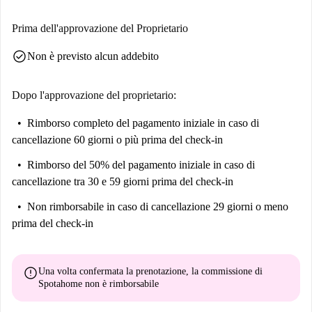
turistiche, le principali attrazioni locali includono Plaza del Poeta
Leopoldo de Luis, Calle de Bravo Murillo e l'imponente murale
Prima dell'approvazione del Proprietario
"Volando con un'ala". Godetevi l'esperienza culturale e sociale di questo
check_circle
Non è previsto alcun addebito
quartiere dinamico.
Dopo l'approvazione del proprietario:
Rimborso completo del pagamento iniziale
in caso di
cancellazione 60 giorni o più prima del check-in
Rimborso del 50% del pagamento iniziale
in caso di
cancellazione tra 30 e 59 giorni prima del check-in
Non rimborsabile
in caso di cancellazione 29 giorni o meno
prima del check-in
error
Una volta confermata la prenotazione, la commissione di
Spotahome
non è rimborsabile