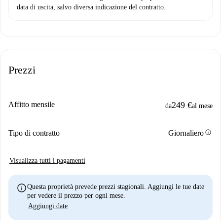
data di uscita, salvo diversa indicazione del contratto.
Prezzi
Affitto mensile
249 €
da
al mese
info
Tipo di contratto
Giornaliero
Visualizza tutti i pagamenti
info
Questa proprietà prevede prezzi stagionali. Aggiungi le tue date
per vedere il prezzo per ogni mese.
Aggiungi date