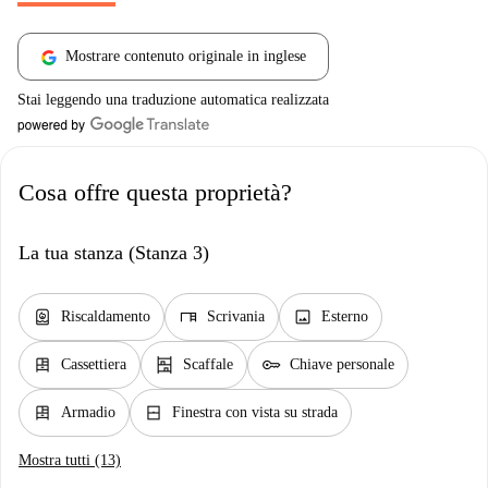
Mostrare contenuto originale in inglese
Stai leggendo una traduzione automatica realizzata
Cosa offre questa proprietà?
La tua stanza (Stanza 3)
water_heater
desk
image
Riscaldamento
Scrivania
Esterno
dresser
shelves
key
Cassettiera
Scaffale
Chiave personale
dresser
window_closed
Armadio
Finestra con vista su strada
Mostra tutti (13)