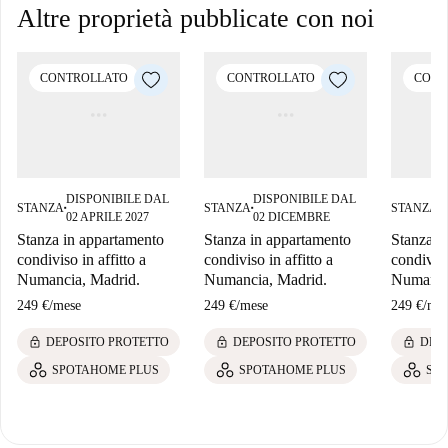
Altre proprietà pubblicate con noi
CONTROLLATO
CONTROLLATO
CONT
DISPONIBILE DAL
DISPONIBILE DAL
D
STANZA
STANZA
STANZA
■
■
■
02 APRILE 2027
02 DICEMBRE
1
Stanza in appartamento
Stanza in appartamento
Stanza i
condiviso in affitto a
condiviso in affitto a
condiviso
Numancia, Madrid.
Numancia, Madrid.
Numanci
249 €
/
mese
249 €
/
mese
249 €
/
mes
lock
lock
lock
DEPOSITO PROTETTO
DEPOSITO PROTETTO
DEP
SPOTAHOME PLUS
SPOTAHOME PLUS
SP