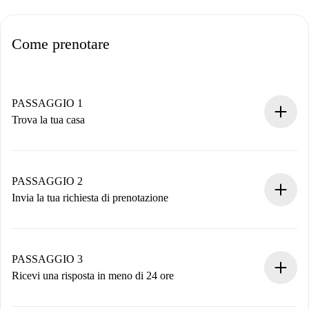
Come prenotare
PASSAGGIO 1
Trova la tua casa
Processo di prenotazione 100% online.
Case e Proprietari verificati.
Hai tutte le informazioni necessarie in anticipo.
PASSAGGIO 2
Invia la tua richiesta di prenotazione
Invia dettagli base del tuo profilo e metodo di pagamento.
Ricorda che non ti addebiteremo nulla finché il proprietario
non accetta.
PASSAGGIO 3
Ricevi una risposta in meno di 24 ore
Il proprietario ha fino a 24 ore per confermare.