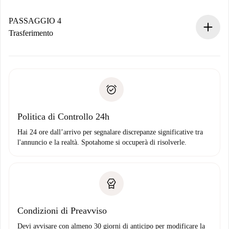
Se accettata, ti addebiteremo il pagamento e ti metteremo in
contatto con il proprietario.
PASSAGGIO 4
Se rifiutata: non ti addebiteremo nulla e ti proporremo
Trasferimento
alternative.
Concorda con il proprietario i dettagli del tuo arrivo, ritiro
Documenti richiesti se la proprietà è “
Spotahome plus
”.
delle chiavi, ecc.
Documento d'identità o Passaporto
Spotahome trasferirà il primo pagamento al proprietario
Prova di solvibilità
solo se non segnali problemi.
Domiciliazione del pagamento
Politica di Controllo 24h
Hai 24 ore dall’arrivo per segnalare discrepanze significative tra
l'annuncio e la realtà. Spotahome si occuperà di risolverle.
Condizioni di Preavviso
Devi avvisare con almeno 30 giorni di anticipo per modificare la