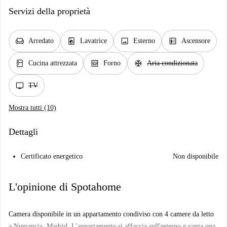
Servizi della proprietà
chair
local_laundry_service
image
elevator
Arredato
Lavatrice
Esterno
Ascensore
kitchen
oven_gen
ac_unit
Cucina attrezzata
Forno
Aria condizionata
tv
TV
Mostra tutti (10)
Dettagli
Certificato energetico
Non disponibile
L'opinione di Spotahome
Camera disponibile in un appartamento condiviso con 4 camere da letto
a Numancia, Madrid. L'appartamento si affaccia sull'esterno e vanta una