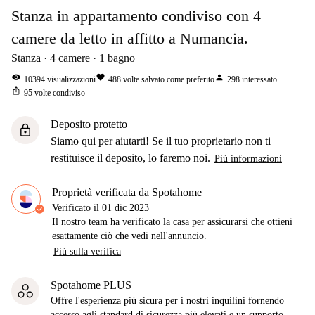
Stanza in appartamento condiviso con 4
camere da letto in affitto a Numancia.
Stanza
4
camere
1
bagno
visibility
favorite
person
10394
visualizzazioni
488
volte salvato come preferito
298
interessato
ios_share
95
volte condiviso
Deposito protetto
lock
Siamo qui per aiutarti! Se il tuo proprietario non ti
restituisce il deposito, lo faremo noi.
Più informazioni
Proprietà verificata da Spotahome
Verificato il
01 dic 2023
Il nostro team ha verificato la casa per assicurarsi che ottieni
esattamente ciò che vedi nell'annuncio.
Più sulla verifica
Spotahome PLUS
Offre l'esperienza più sicura per i nostri inquilini fornendo
accesso agli standard di sicurezza più elevati e un supporto