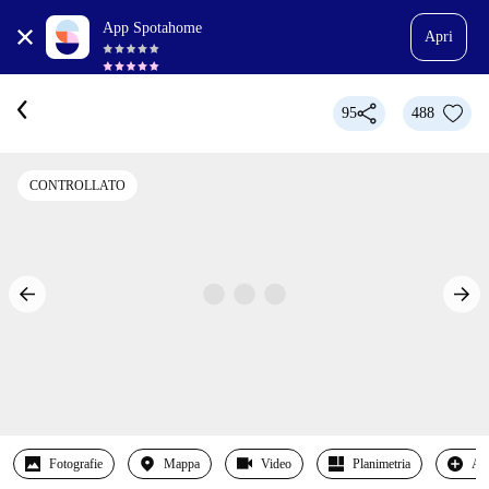
App Spotahome
Apri
95
488
CONTROLLATO
Fotografie
Mappa
Video
Planimetria
Alt