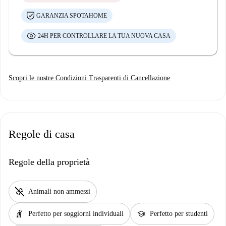
GARANZIA SPOTAHOME
24H PER CONTROLLARE LA TUA NUOVA CASA
Scopri le nostre Condizioni Trasparenti di Cancellazione
Regole di casa
Regole della proprietà
pet_supplies
Animali non ammessi
hail
school
Perfetto per soggiorni individuali
Perfetto per studenti