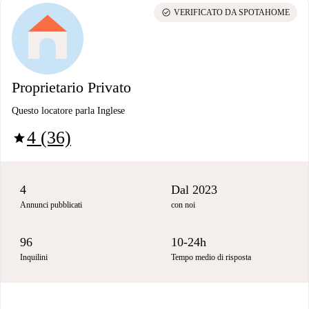
check_circle
VERIFICATO DA SPOTAHOME
Proprietario Privato
Questo locatore parla Inglese
4 (36)
star
4
Dal 2023
Annunci pubblicati
con noi
96
10-24h
Inquilini
Tempo medio di risposta