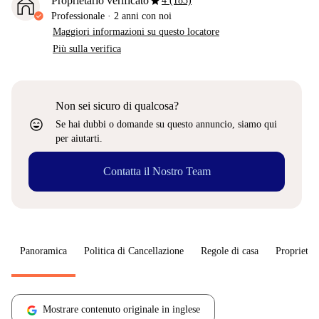
star
Proprietario verificato
4 (183)
Professionale
·
2 anni
con noi
Maggiori informazioni su questo locatore
Più sulla verifica
Non sei sicuro di qualcosa?
sentiment_very_satisfied
Se hai dubbi o domande su questo annuncio, siamo qui
per aiutarti.
Contatta il Nostro Team
Panoramica
Politica di Cancellazione
Regole di casa
Proprietar
Mostrare contenuto originale in inglese