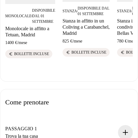
DISPONIBILE DAL
DI
DISPONIBILE
STANZA
STANZA
■
■
01 SETTEMBRE
01
MONOLOCALE
DAL 01
■
Stanza in affitto in un
Stanza in 
SETTEMBRE
Coliving a Carabanchel,
condiviso i
Monolocale in affitto a
Madrid
Bellas Vis
Tetuan, Madrid
825 €
/
mese
780 €
/
mese
1400 €
/
mese
euro
euro
BOLLETTE INCLUSE
BOLLE
euro
BOLLETTE INCLUSE
Come prenotare
PASSAGGIO 1
Trova la tua casa