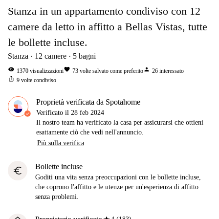
Stanza in un appartamento condiviso con 12
camere da letto in affitto a Bellas Vistas, tutte
le bollette incluse.
Stanza
12
camere
5
bagni
visibility
favorite
person
1370
visualizzazioni
73
volte salvato come preferito
26
interessato
ios_share
9
volte condiviso
Proprietà verificata da Spotahome
Verificato il
28 feb 2024
Il nostro team ha verificato la casa per assicurarsi che ottieni
esattamente ciò che vedi nell'annuncio.
Più sulla verifica
Bollette incluse
euro
Goditi una vita senza preoccupazioni con le bollette incluse,
che coprono l'affitto e le utenze per un'esperienza di affitto
senza problemi.