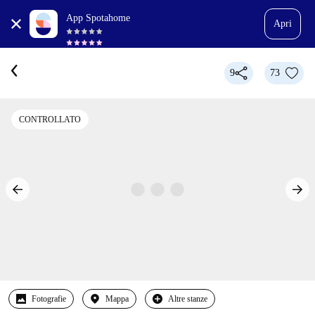
App Spotahome
Apri
9
73
CONTROLLATO
Fotografie
Mappa
Altre stanze