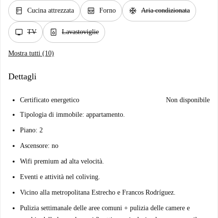
kitchen
oven_gen
ac_unit
Cucina attrezzata
Forno
Aria condizionata
tv
dishwasher_gen
TV
Lavastoviglie
Mostra tutti (10)
Dettagli
Certificato energetico
Non disponibile
Tipologia di immobile: appartamento.
Piano: 2
Ascensore: no
Wifi premium ad alta velocità.
Eventi e attività nel coliving.
Vicino alla metropolitana Estrecho e Francos Rodríguez.
Pulizia settimanale delle aree comuni + pulizia delle camere e