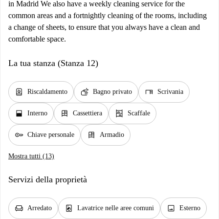
in Madrid We also have a weekly cleaning service for the
common areas and a fortnightly cleaning of the rooms, including
a change of sheets, to ensure that you always have a clean and
comfortable space.
La tua stanza (Stanza 12)
water_heater
soap
desk
Riscaldamento
Bagno privato
Scrivania
window_open
dresser
shelves
Interno
Cassettiera
Scaffale
key
dresser
Chiave personale
Armadio
Mostra tutti (13)
Servizi della proprietà
chair
local_laundry_service
image
Arredato
Lavatrice nelle aree comuni
Esterno