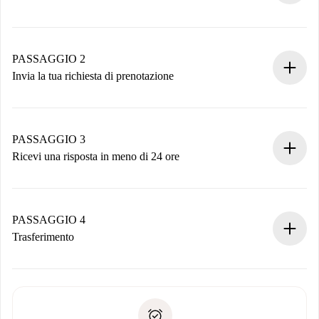
Processo di prenotazione 100% online.
Case e Proprietari verificati.
Hai tutte le informazioni necessarie in anticipo.
PASSAGGIO 2
Invia la tua richiesta di prenotazione
Invia dettagli base del tuo profilo e metodo di pagamento.
Ricorda che non ti addebiteremo nulla finché il proprietario
non accetta.
PASSAGGIO 3
Ricevi una risposta in meno di 24 ore
Il proprietario ha fino a 24 ore per confermare.
Se accettata, ti addebiteremo il pagamento e ti metteremo in
contatto con il proprietario.
PASSAGGIO 4
Se rifiutata: non ti addebiteremo nulla e ti proporremo
Trasferimento
alternative.
Concorda con il proprietario i dettagli del tuo arrivo, ritiro
Documenti richiesti se la proprietà è “
Spotahome plus
”.
delle chiavi, ecc.
Documento d'identità o Passaporto
Spotahome trasferirà il primo pagamento al proprietario
Prova di solvibilità
solo se non segnali problemi.