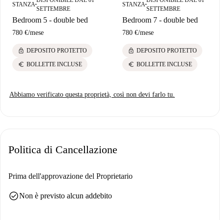
STANZA
STANZA
■
■
SETTEMBRE
SETTEMBRE
Bedroom 5 - double bed
Bedroom 7 - double bed
780 €
/
mese
780 €
/
mese
lock
lock
DEPOSITO PROTETTO
DEPOSITO PROTETTO
euro
euro
BOLLETTE INCLUSE
BOLLETTE INCLUSE
Abbiamo verificato questa proprietà, così non devi farlo tu.
Politica di Cancellazione
Prima dell'approvazione del Proprietario
check_circle
Non è previsto alcun addebito