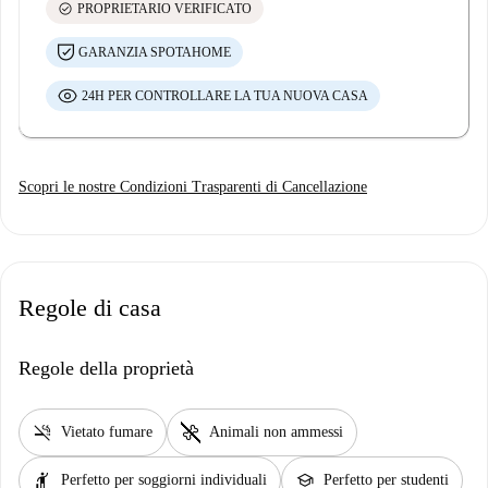
check_circle
PROPRIETARIO VERIFICATO
GARANZIA SPOTAHOME
24H PER CONTROLLARE LA TUA NUOVA CASA
Scopri le nostre Condizioni Trasparenti di Cancellazione
Regole di casa
Regole della proprietà
smoke_free
pet_supplies
Vietato fumare
Animali non ammessi
hail
school
Perfetto per soggiorni individuali
Perfetto per studenti