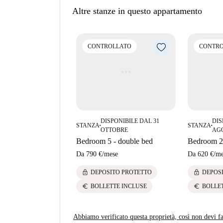
Niño Jesús è un quartiere residenziale con divers
Altre stanze in questo appartamento
Casa Hernández e 100 Montaditos Plaza DEL Co
come l'Estatua del Doctor Esquerdo e Calle Cava
un'esperienza di vita affascinante e stimolante.
CONTROLLATO
CONTRO
DISPONIBILE DAL 31
DIS
STANZA
STANZA
■
■
OTTOBRE
AG
Bedroom 5 - double bed
Bedroom 2 
Da
790 €
/
mese
Da
620 €
/
me
lock
lock
DEPOSITO PROTETTO
DEPOS
euro
euro
BOLLETTE INCLUSE
BOLLE
Abbiamo verificato questa proprietà, così non devi fa