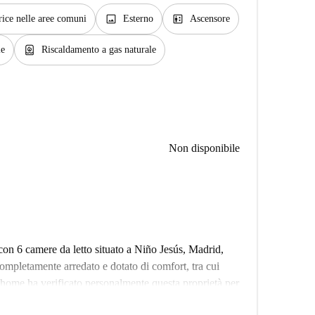
image
elevator
rice nelle aree comuni
Esterno
Ascensore
water_heater
le
Riscaldamento a gas naturale
Non disponibile
on 6 camere da letto situato a Niño Jesús, Madrid,
completamente arredato e dotato di comfort, tra cui
tahome ha verificato personalmente questa proprietà per
e, fumatori, animali domestici o ospiti per la notte.