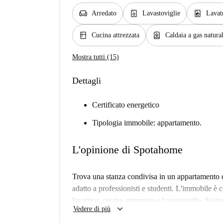
chair
dishwasher_gen
local_laundry_service
Arredato
Lavastoviglie
Lavat
kitchen
water_heater
Cucina attrezzata
Caldaia a gas natura
Mostra tutti (15)
Dettagli
Certificato energetico
Tipologia immobile: appartamento.
L'opinione di Spotahome
Trova una stanza condivisa in un appartamento c
adatto a professionisti e studenti. L'immobile è 
lavatrice, cucina attrezzata e lavastoviglie. Spo
keyboard_arrow_down
Vedere di più
la vostra comodità. Nota: non sono ammesse coppi