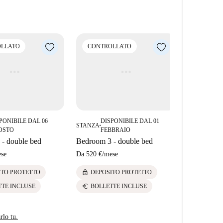
i locali gastronomici nelle vicinanze, tra cui Panaria,
nde DE Casal. Anche luoghi di interesse culturale
nilles sono raggiungibili a piedi, offrendo
LLATO
CONTROLLATO
CONTRO
PONIBILE DAL 06
DISPONIBILE DAL 01
DIS
STANZA
STANZA
■
■
OSTO
FEBBRAIO
DI
- double bed
Bedroom 3 - double bed
Bedroom 4 
se
Da
520 €
/
mese
Da
520 €
/
me
lock
lock
ITO PROTETTO
DEPOSITO PROTETTO
DEPOS
euro
euro
TTE INCLUSE
BOLLETTE INCLUSE
BOLLE
rlo tu.