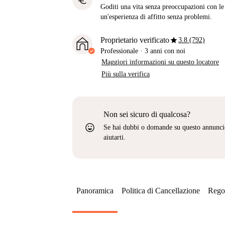
euro
Goditi una vita senza preoccupazioni con le b
un'esperienza di affitto senza problemi.
star
Proprietario verificato
3.8 (792)
Professionale
·
3 anni
con noi
Maggiori informazioni su questo locatore
Più sulla verifica
Non sei sicuro di qualcosa?
sentiment_very_satisfied
Se hai dubbi o domande su questo annunci
aiutarti.
Panoramica
Politica di Cancellazione
Regol