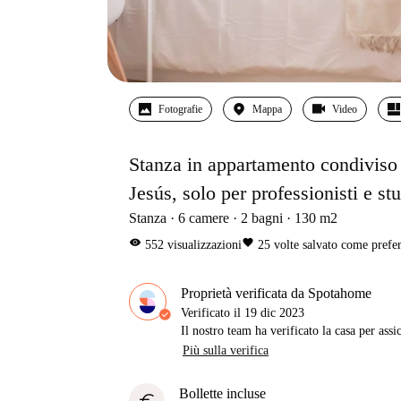
Fotografie
Mappa
Video
Stanza in appartamento condiviso 
Jesús, solo per professionisti e st
Stanza
6
camere
2
bagni
130
m2
visibility
favorite
552
visualizzazioni
25
volte salvato come prefer
Proprietà verificata da Spotahome
Verificato il
19 dic 2023
Il nostro team ha verificato la casa per assi
Più sulla verifica
Bollette incluse