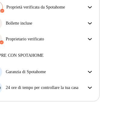
Proprietà verificata da Spotahome
Il nostro team ha verificato la casa per assicurarsi che
ottieni esattamente ciò che vedi nell'annuncio.
Bollette incluse
Più sulla verifica
Goditi una vita senza preoccupazioni con le bollette
incluse, che coprono l'affitto e le utenze per
Proprietario verificato
un'esperienza di affitto senza problemi.
Professionale
·
3 anni
con noi
Maggiori informazioni su questo locatore
PRE CON SPOTAHOME
Più sulla verifica
Garanzia di Spotahome
Se il proprietario di casa cancella la tua prenotazione
con breve preavviso, noi A) ti pagheremo un hotel e
24 ore di tempo per controllare la tua casa
ti aiuteremo a trovare un'altra nuova sistemazione, o
Se l'appartamento non è come te lo aspettavi
B) ti rimborseremo totalmente
dall'annuncio, faccelo sapere entro le prime 24 ore
dall'entrata e ci impegneremo per trovare una
soluzione.