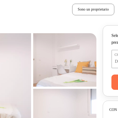
Sono un proprietario
Sele
prez
C
CON