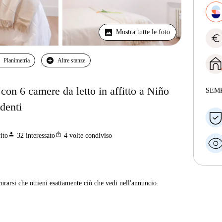
Mostra tutte le foto
euro
Planimetria
Altre stanze
con 6 camere da letto in affitto a Niño
SEM
udenti
person
ios_share
ito
32
interessato
4
volte condiviso
curarsi che ottieni esattamente ciò che vedi nell'annuncio.