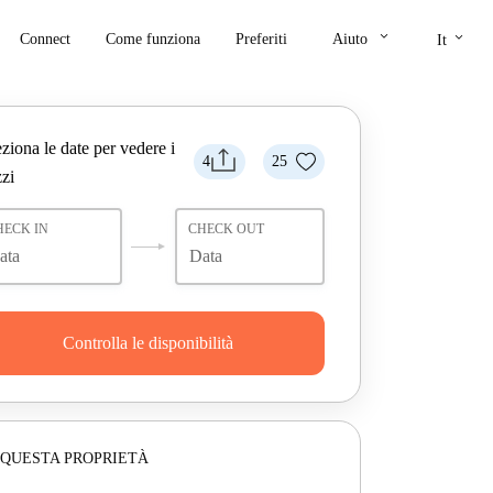
keyboard_arrow_down
keyboard_arrow_down
Connect
Come funziona
Preferiti
Aiuto
It
ziona le date per vedere i
4
25
zi
HECK IN
CHECK OUT
Controlla le disponibilità
 QUESTA PROPRIETÀ