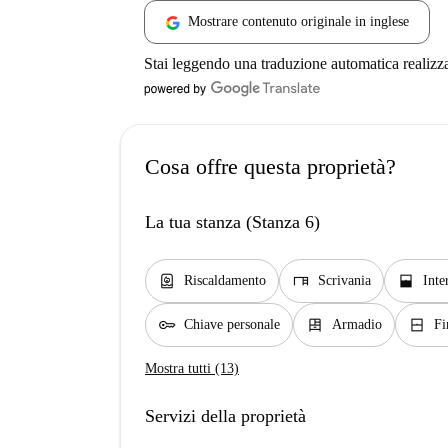
Mostrare contenuto originale in inglese
Stai leggendo una traduzione automatica realizz
Cosa offre questa proprietà?
La tua stanza (Stanza 6)
water_heater
desk
window_open
Riscaldamento
Scrivania
Inte
key
dresser
window_closed
Chiave personale
Armadio
Fi
Mostra tutti (13)
Servizi della proprietà