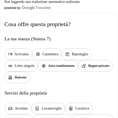
Stai leggendo una traduzione automatica realizzata
Cosa offre questa proprietà?
La tua stanza (Stanza 7)
desk
dresser
package
Scrivania
Cassettiera
Ripostiglio
airline_seat_flat
ac_unit
soap
Letto singolo
Aria condizionata
Bagno privato
balcony
Balcone
Servizi della proprietà
chair
dishwasher_gen
local_laundry_service
Arredato
Lavastoviglie
Lavatrice