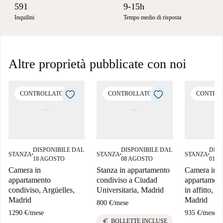
591
9-15h
Inquilini
Tempo medio di risposta
Altre proprietà pubblicate con noi
CONTROLLATO
CONTROLLATO
CONTRO
DISPONIBILE DAL
DISPONIBILE DAL
DISP
STANZA
STANZA
STANZA
■
■
■
18 AGOSTO
08 AGOSTO
01 O
Camera in
Stanza in appartamento
Camera in
appartamento
condiviso a Ciudad
appartament
condiviso, Argüelles,
Universitaria, Madrid
in affitto, C
Madrid
Madrid
800 €
/
mese
1290 €
/
mese
935 €
/
mese
euro
BOLLETTE INCLUSE