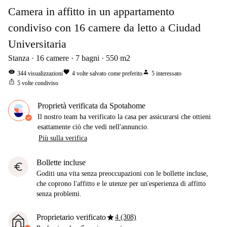
Camera in affitto in un appartamento
condiviso con 16 camere da letto a Ciudad
Universitaria
Stanza
16
camere
7
bagni
550
m2
visibility
favorite
person
344
visualizzazioni
4
volte salvato come preferito
5
interessato
ios_share
5
volte condiviso
Proprietà verificata da Spotahome
Il nostro team ha verificato la casa per assicurarsi che ottieni
esattamente ciò che vedi nell'annuncio.
Più sulla verifica
Bollette incluse
euro
Goditi una vita senza preoccupazioni con le bollette incluse,
che coprono l'affitto e le utenze per un'esperienza di affitto
senza problemi.
star
Proprietario verificato
4 (308)