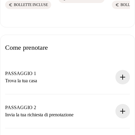
euro
euro
BOLLETTE INCLUSE
BOLLET
Come prenotare
PASSAGGIO 1
Trova la tua casa
Processo di prenotazione 100% online.
Case e Proprietari verificati.
Hai tutte le informazioni necessarie in anticipo.
PASSAGGIO 2
Invia la tua richiesta di prenotazione
Invia dettagli base del tuo profilo e metodo di pagamento.
Ricorda che non ti addebiteremo nulla finché il proprietario