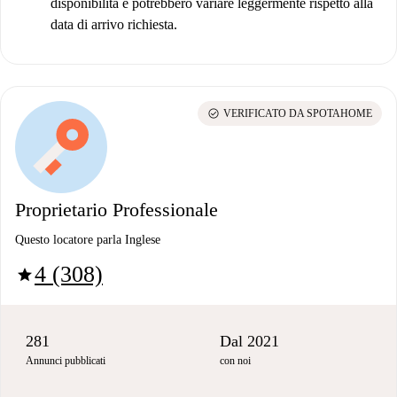
disponibilità e potrebbero variare leggermente rispetto alla
data di arrivo richiesta.
check_circle
VERIFICATO DA SPOTAHOME
Proprietario Professionale
Questo locatore parla Inglese
4 (308)
star
281
Dal 2021
Annunci pubblicati
con noi