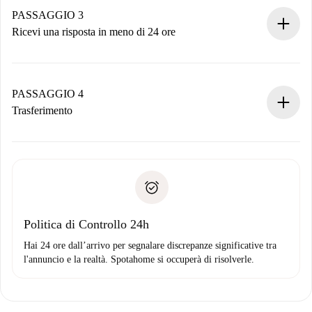
non accetta.
PASSAGGIO 3
Ricevi una risposta in meno di 24 ore
Il proprietario ha fino a 24 ore per confermare.
Se accettata, ti addebiteremo il pagamento e ti metteremo in
contatto con il proprietario.
PASSAGGIO 4
Se rifiutata: non ti addebiteremo nulla e ti proporremo
Trasferimento
alternative.
Concorda con il proprietario i dettagli del tuo arrivo, ritiro
Documenti richiesti se la proprietà è “
Spotahome plus
”.
delle chiavi, ecc.
Documento d'identità o Passaporto
Spotahome trasferirà il primo pagamento al proprietario
Prova di solvibilità
solo se non segnali problemi.
Domiciliazione del pagamento
Politica di Controllo 24h
Hai 24 ore dall’arrivo per segnalare discrepanze significative tra
l'annuncio e la realtà. Spotahome si occuperà di risolverle.