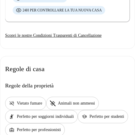
24H PER CONTROLLARE LA TUA NUOVA CASA
Scopri le nostre Condizioni Trasparenti di Cancellazione
Regole di casa
Regole della proprietà
smoke_free
pet_supplies
Vietato fumare
Animali non ammessi
hail
school
Perfetto per soggiorni individuali
Perfetto per studenti
business_center
Perfetto per professionisti