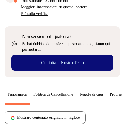
Professionale
·
5 anni
con noi
Maggiori informazioni su questo locatore
Più sulla verifica
Non sei sicuro di qualcosa?
sentiment_very_satisfied
Se hai dubbi o domande su questo annuncio, siamo qui
per aiutarti.
Contatta il Nostro Team
Panoramica
Politica di Cancellazione
Regole di casa
Proprietar
Mostrare contenuto originale in inglese