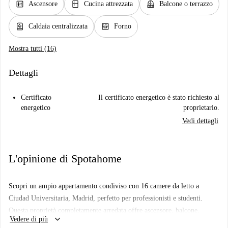
elevator
kitchen
balcony
Ascensore
Cucina attrezzata
Balcone o terrazzo
water_heater
oven_gen
Caldaia centralizzata
Forno
Mostra tutti (16)
Dettagli
Certificato
Il certificato energetico è stato richiesto al
energetico
proprietario.
Vedi dettagli
L'opinione di Spotahome
Scopri un ampio appartamento condiviso con 16 camere da letto a
Ciudad Universitaria, Madrid, perfetto per professionisti e studenti.
Questa proprietà completamente arredata offre ascensore, balcone,
keyboard_arrow_down
Vedere di più
lavatrice privata, lavastoviglie e una cucina completamente attrezzata per