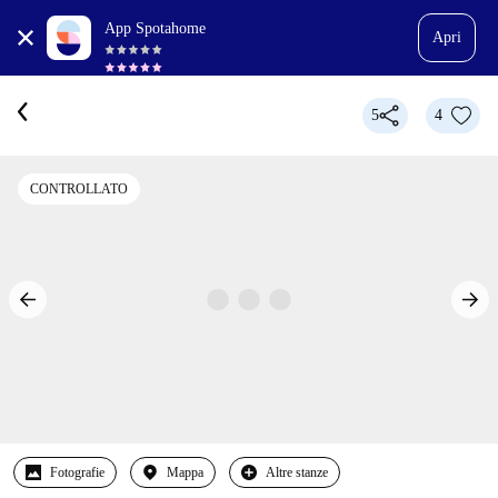
App Spotahome
Apri
5
4
CONTROLLATO
Fotografie
Mappa
Altre stanze