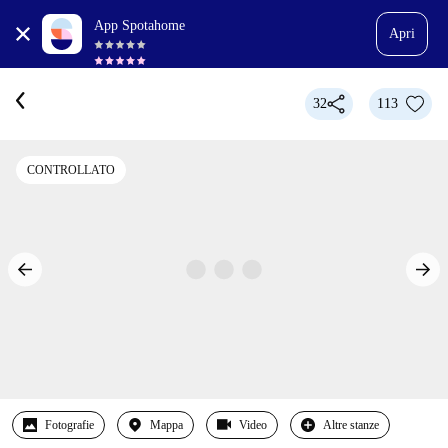
App Spotahome
Apri
32
113
CONTROLLATO
Fotografie
Mappa
Video
Altre stanze