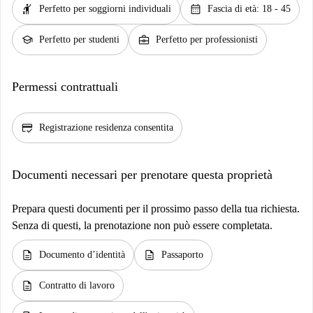
hail
calendar_month
Perfetto per soggiorni individuali
Fascia di età: 18 - 45
school
business_center
Perfetto per studenti
Perfetto per professionisti
Permessi contrattuali
credit_score
Registrazione residenza consentita
Documenti necessari per prenotare questa proprietà
Prepara questi documenti per il prossimo passo della tua richiesta.
Senza di questi, la prenotazione non può essere completata.
description
description
Documento d’identità
Passaporto
description
Contratto di lavoro