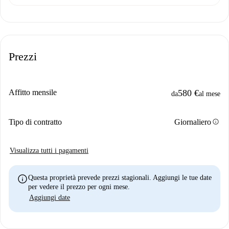
Prezzi
Affitto mensile
580 €
da
al mese
info
Tipo di contratto
Giornaliero
Visualizza tutti i pagamenti
info
Questa proprietà prevede prezzi stagionali. Aggiungi le tue date
per vedere il prezzo per ogni mese.
Aggiungi date