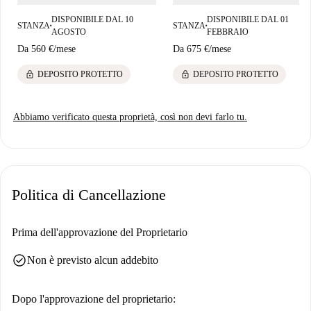
DISPONIBILE DAL 10
DISPONIBILE DAL 01
STANZA
STANZA
■
■
AGOSTO
FEBBRAIO
Da
560 €
/
mese
Da
675 €
/
mese
lock
lock
DEPOSITO PROTETTO
DEPOSITO PROTETTO
Abbiamo verificato questa proprietà, così non devi farlo tu.
Politica di Cancellazione
Prima dell'approvazione del Proprietario
check_circle
Non è previsto alcun addebito
Dopo l'approvazione del proprietario: