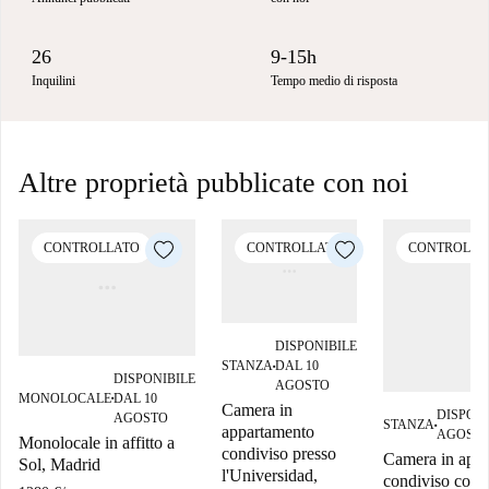
26
9-15h
Inquilini
Tempo medio di risposta
Altre proprietà pubblicate con noi
CONTROLLATO
CONTROLLATO
CONTROLLA
DISPONIBILE
STANZA
DAL 10
■
DISPONIBILE
AGOSTO
MONOLOCALE
DAL 10
■
Camera in
DISPONI
AGOSTO
STANZA
■
appartamento
AGOST
Monolocale in affitto a
condiviso presso
Camera in app
Sol, Madrid
l'Universidad,
condiviso con 4