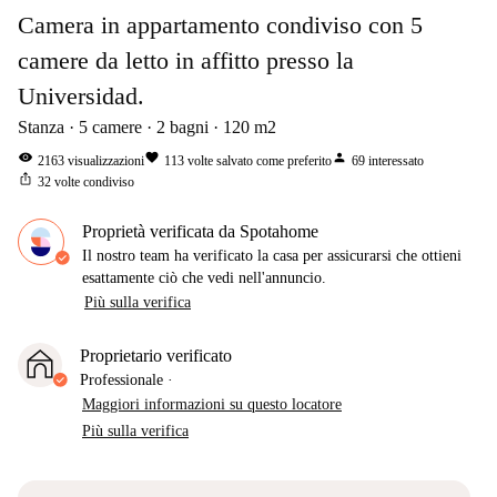
Camera in appartamento condiviso con 5
camere da letto in affitto presso la
Universidad.
Stanza
5
camere
2
bagni
120
m2
visibility
favorite
person
2163
visualizzazioni
113
volte salvato come preferito
69
interessato
ios_share
32
volte condiviso
Proprietà verificata da Spotahome
Il nostro team ha verificato la casa per assicurarsi che ottieni
esattamente ciò che vedi nell'annuncio.
Più sulla verifica
Proprietario verificato
Professionale
·
Maggiori informazioni su questo locatore
Più sulla verifica