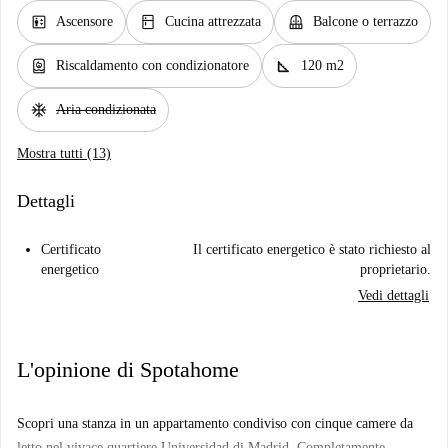
elevator
kitchen
balcony
Ascensore
Cucina attrezzata
Balcone o terrazzo
water_heater
square_foot
Riscaldamento con condizionatore
120 m2
ac_unit
Aria condizionata
Mostra tutti (13)
Dettagli
Certificato
Il certificato energetico è stato richiesto al
energetico
proprietario.
Vedi dettagli
L'opinione di Spotahome
Scopri una stanza in un appartamento condiviso con cinque camere da
letto nel vivace quartiere Universidad di Madrid. Completamente