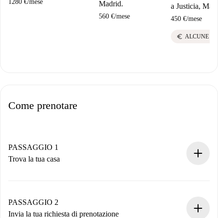
1280 €
/
mese
Madrid.
a Justicia, Mad
560 €
/
mese
450 €
/
mese
euro
ALCUNE BO
Come prenotare
PASSAGGIO 1
Trova la tua casa
Processo di prenotazione 100% online.
Case e Proprietari verificati.
Hai tutte le informazioni necessarie in anticipo.
PASSAGGIO 2
Invia la tua richiesta di prenotazione