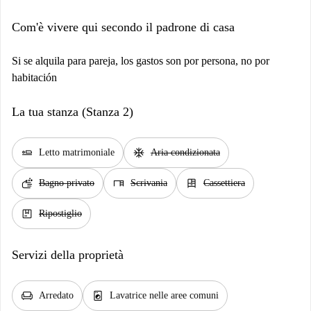
Com'è vivere qui secondo il padrone di casa
Si se alquila para pareja, los gastos son por persona, no por
habitación
La tua stanza (Stanza 2)
airline_seat_flat
ac_unit
Letto matrimoniale
Aria condizionata
soap
desk
dresser
Bagno privato
Scrivania
Cassettiera
package
Ripostiglio
Servizi della proprietà
chair
local_laundry_service
Arredato
Lavatrice nelle aree comuni