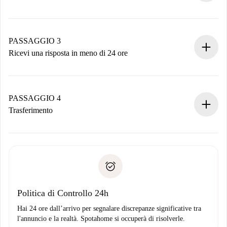
Invia dettagli base del tuo profilo e metodo di pagamento.
Ricorda che non ti addebiteremo nulla finché il proprietario
non accetta.
PASSAGGIO 3
Ricevi una risposta in meno di 24 ore
Il proprietario ha fino a 24 ore per confermare.
Se accettata, ti addebiteremo il pagamento e ti metteremo in
contatto con il proprietario.
PASSAGGIO 4
Se rifiutata: non ti addebiteremo nulla e ti proporremo
Trasferimento
alternative.
Concorda con il proprietario i dettagli del tuo arrivo, ritiro
Documenti richiesti se la proprietà è “
Spotahome plus
”.
delle chiavi, ecc.
Documento d'identità o Passaporto
Spotahome trasferirà il primo pagamento al proprietario
Prova di solvibilità
solo se non segnali problemi.
Domiciliazione del pagamento
Politica di Controllo 24h
Hai 24 ore dall’arrivo per segnalare discrepanze significative tra
l'annuncio e la realtà. Spotahome si occuperà di risolverle.