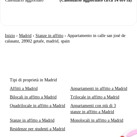
Calendario aggiornato
(Calendario aggiornato circa 14 ore fa)
Inizio
›
Madrid
›
Stanze in affitto
›
Appartamento in calle san josé de
calasanz, 28902 getafe, madrid, spain
Tipi di proprietà in Madrid
Affitti a Madrid
Appartamenti in affitto a Madrid
Bilocali in affitto a Madrid
Trilocale in affitto a Madrid
Quadrilocale in affitto a Madrid
Appartamenti con più di 3
stanze in affitto a Madrid
Stanze in affitto a Madrid
Monolocali in affitto a Madrid
Residenze per studenti a Madrid