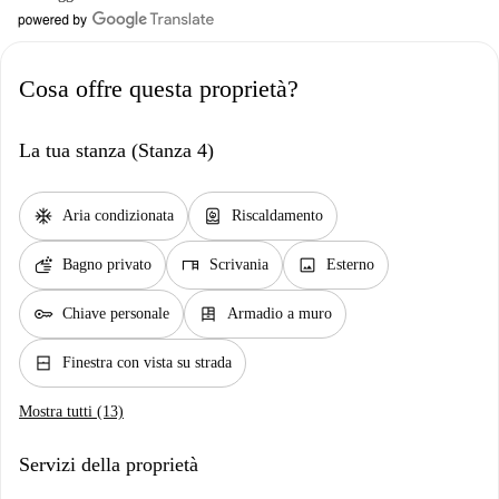
Cosa offre questa proprietà?
La tua stanza (Stanza 4)
ac_unit
water_heater
Aria condizionata
Riscaldamento
soap
desk
image
Bagno privato
Scrivania
Esterno
key
dresser
Chiave personale
Armadio a muro
window_closed
Finestra con vista su strada
Mostra tutti (13)
Servizi della proprietà