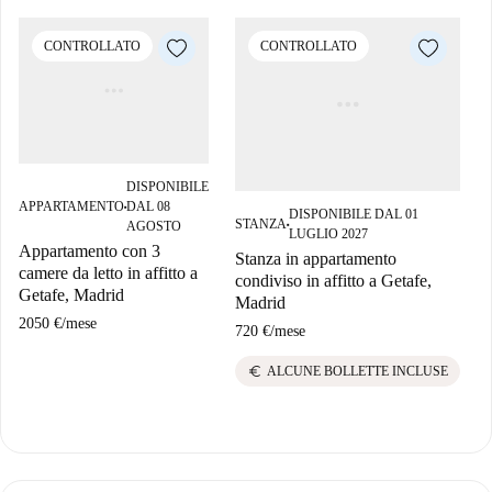
CONTROLLATO
CONTROLLATO
DISPONIBILE
APPARTAMENTO
DAL 08
■
DISPONIBILE DAL 01
STANZA
AGOSTO
■
LUGLIO 2027
Appartamento con 3
Stanza in appartamento
camere da letto in affitto a
condiviso in affitto a Getafe,
Getafe, Madrid
Madrid
2050 €
/
mese
720 €
/
mese
euro
ALCUNE BOLLETTE INCLUSE