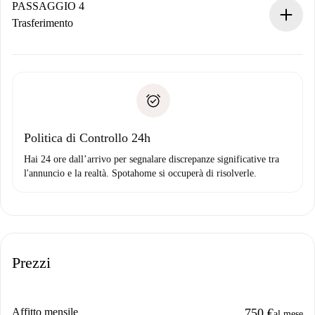
contatto con il proprietario.
PASSAGGIO 4
Se rifiutata: non ti addebiteremo nulla e ti proporremo
Trasferimento
alternative.
Concorda con il proprietario i dettagli del tuo arrivo, ritiro
Documenti richiesti se la proprietà è “
Spotahome plus
”.
delle chiavi, ecc.
Documento d'identità o Passaporto
Spotahome trasferirà il primo pagamento al proprietario
Prova di solvibilità
solo se non segnali problemi.
Domiciliazione del pagamento
Politica di Controllo 24h
Hai 24 ore dall’arrivo per segnalare discrepanze significative tra
l'annuncio e la realtà. Spotahome si occuperà di risolverle.
Prezzi
Affitto mensile
750 €
al mese