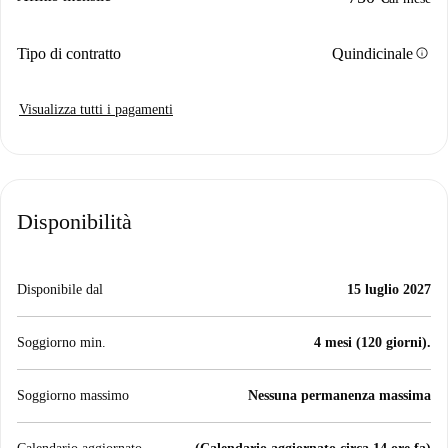
info
Tipo di contratto
Quindicinale
Visualizza tutti i pagamenti
Disponibilità
Disponibile dal
15 luglio 2027
Soggiorno min.
4 mesi (120 giorni).
Soggiorno massimo
Nessuna permanenza massima