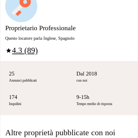
Proprietario Professionale
Questo locatore parla Inglese, Spagnolo
4.3 (89)
star
25
Dal 2018
Annunci pubblicati
con noi
174
9-15h
Inquilini
Tempo medio di risposta
Altre proprietà pubblicate con noi