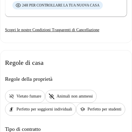
24H PER CONTROLLARE LA TUA NUOVA CASA
Scopri le nostre Condizioni Trasparenti di Cancellazione
Regole di casa
Regole della proprietà
smoke_free
pet_supplies
Vietato fumare
Animali non ammessi
hail
school
Perfetto per soggiorni individuali
Perfetto per studenti
Tipo di contratto