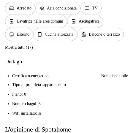
chair
ac_unit
tv
Arredato
Aria condizionata
TV
local_laundry_service
local_laundry_service
Lavatrice nelle aree comuni
Asciugatrice
image
kitchen
balcony
Esterno
Cucina attrezzata
Balcone o terrazzo
Mostra tutti (17)
Dettagli
Certificato energetico
Non disponibile
Tipo di proprietà: appartamento
Piano: 0
Numero bagni: 5
Wifi installato: sì
L'opinione di Spotahome