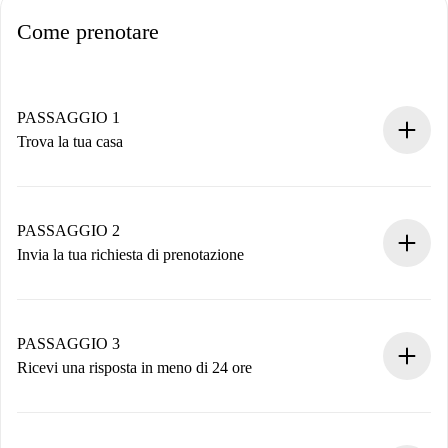
Come prenotare
PASSAGGIO 1
Trova la tua casa
Processo di prenotazione 100% online.
Case e Proprietari verificati.
Hai tutte le informazioni necessarie in anticipo.
PASSAGGIO 2
Invia la tua richiesta di prenotazione
Invia dettagli base del tuo profilo e metodo di pagamento.
Ricorda che non ti addebiteremo nulla finché il proprietario
non accetta.
PASSAGGIO 3
Ricevi una risposta in meno di 24 ore
Il proprietario ha fino a 24 ore per confermare.
Se accettata, ti addebiteremo il pagamento e ti metteremo in