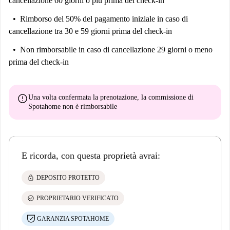
cancellazione 60 giorni o più prima del check-in
Rimborso del 50% del pagamento iniziale
in caso di
cancellazione tra 30 e 59 giorni prima del check-in
Non rimborsabile
in caso di cancellazione 29 giorni o meno
prima del check-in
error
Una volta confermata la prenotazione, la commissione di
Spotahome
non è rimborsabile
E ricorda, con questa proprietà avrai:
lock
DEPOSITO PROTETTO
check_circle
PROPRIETARIO VERIFICATO
GARANZIA SPOTAHOME