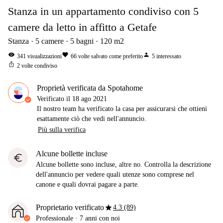
Stanza in un appartamento condiviso con 5
camere da letto in affitto a Getafe
Stanza
5
camere
5
bagni
120
m2
visibility
favorite
person
341
visualizzazioni
66
volte salvato come preferito
5
interessato
ios_share
2
volte condiviso
Proprietà verificata da Spotahome
Verificato il
18 ago 2021
Il nostro team ha verificato la casa per assicurarsi che ottieni
esattamente ciò che vedi nell'annuncio.
Più sulla verifica
Alcune bollette incluse
euro
Alcune bollette sono incluse, altre no. Controlla la descrizione
dell'annuncio per vedere quali utenze sono comprese nel
canone e quali dovrai pagare a parte.
star
Proprietario verificato
4.3 (89)
Professionale
·
7 anni
con noi