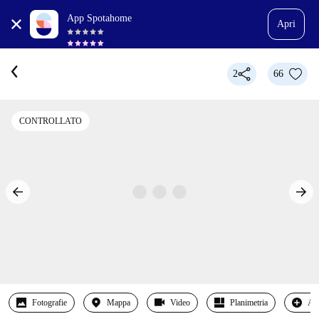
App Spotahome
Apri
2
66
CONTROLLATO
Fotografie
Mappa
Video
Planimetria
Alt