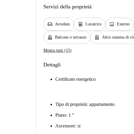
Servizi della proprietà
chair
local_laundry_service
image
Arredato
Lavatrice
Esterno
balcony
water_heater
Balcone o terrazzo
Altro sistema di r
Mostra tutti (15)
Dettagli
Certificato energetico
Tipo di proprietà: appartamento
Piano: 1 °
Ascensore: si