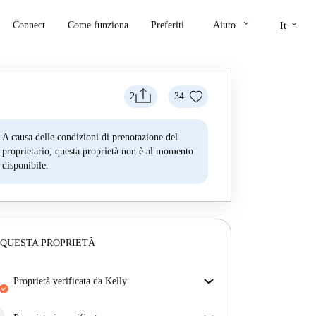
keyboard_arrow_down
keyboard_arrow_down
Connect
Come funziona
Preferiti
Aiuto
It
2
34
A causa delle condizioni di prenotazione del
proprietario, questa proprietà non è al momento
disponibile.
 QUESTA PROPRIETÀ
proprietà verificata da Kelly
Il nostro homechecker ha recensito la casa per