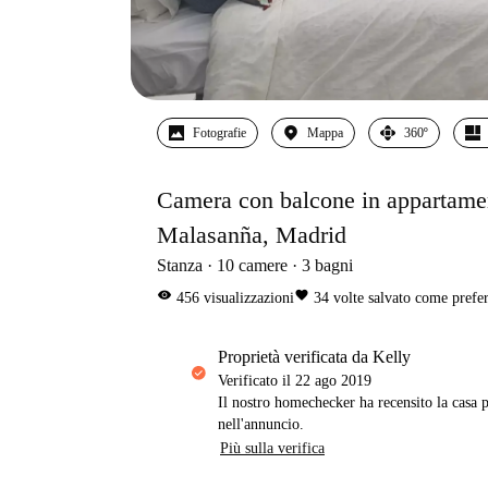
Fotografie
Mappa
360º
Camera con balcone in appartamen
Malasanña, Madrid
Stanza
10
camere
3
bagni
visibility
favorite
456
visualizzazioni
34
volte salvato come prefer
proprietà verificata da Kelly
Verificato il
22 ago 2019
Il nostro homechecker ha recensito la casa p
nell'annuncio.
Più sulla verifica