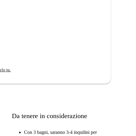
n stile dormitorio in una proprietà moderna ed
rlo tu.
d elegante e che ci sono moderne aree condivise.
asferisci a Madrid da solo e vuoi essere circondato da
Da tenere in considerazione
Con 3 bagni, saranno 3-4 inquilini per
o matrimoniale.