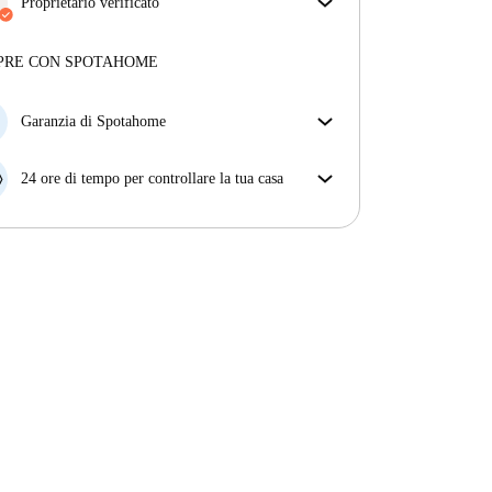
assicurarti di ricevere esattamente quello che vedi
Proprietario verificato
nell'annuncio.
Professionale
·
11 anni
con noi
Più sulla verifica
Maggiori informazioni su questo locatore
PRE CON SPOTAHOME
Più sulla verifica
Garanzia di Spotahome
Se il proprietario di casa cancella la tua prenotazione
con breve preavviso, noi A) ti pagheremo un hotel e
24 ore di tempo per controllare la tua casa
ti aiuteremo a trovare un'altra nuova sistemazione, o
Se l'appartamento non è come te lo aspettavi
B) ti rimborseremo totalmente
dall'annuncio, faccelo sapere entro le prime 24 ore
dall'entrata e ci impegneremo per trovare una
soluzione.