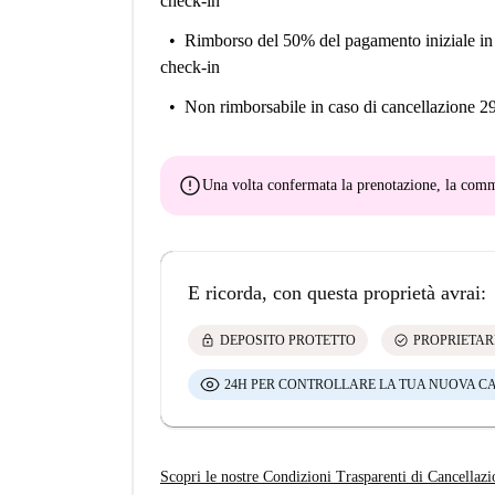
check-in
Rimborso del 50% del pagamento iniziale
in
check-in
Non rimborsabile
in caso di cancellazione 2
error
Una volta confermata la prenotazione, la co
E ricorda, con questa proprietà avrai:
lock
check_circle
DEPOSITO PROTETTO
PROPRIETAR
24H PER CONTROLLARE LA TUA NUOVA C
Scopri le nostre Condizioni Trasparenti di Cancellazi