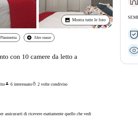
SEM
Mostra tutte le foto
Planimetria
Altre stanze
to con 10 camere da letto a
person
ios_share
ito
6
interessato
2
volte condiviso
er assicurarti di ricevere esattamente quello che vedi