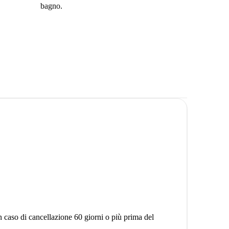
bagno.
rà un balcone.
 moda di Madrid.
gno.
mere da letto in Calle de Fuencarral, Madrid. Questa
matrimoniali.
 che desiderano una casa elegante con un'atmosfera
n caso di cancellazione 60 giorni o più prima del