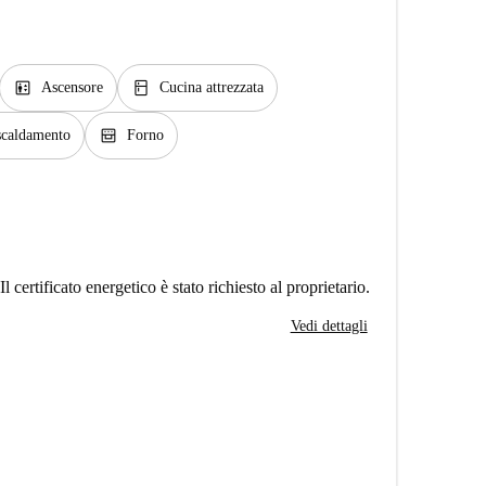
elevator
kitchen
Ascensore
Cucina attrezzata
oven_gen
iscaldamento
Forno
Il certificato energetico è stato richiesto al proprietario.
Vedi dettagli