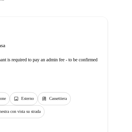
asa
ant is required to pay an admin fee - to be confirmed
image
dresser
cone
Esterno
Cassettiera
nestra con vista su strada