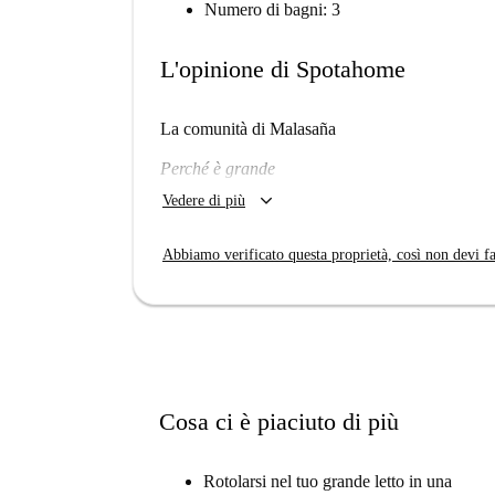
Numero di bagni: 3
L'opinione di Spotahome
La comunità di Malasaña
Perché è grande
keyboard_arrow_down
Vedere di più
Mi piacerà qui?
Noi la pensiamo così. Se vuoi quella comunità i
Abbiamo verificato questa proprietà, così non devi fa
elegante, ti piacerà qui.
Veramente? Dimmi di più...
Amerai il fatto che ogni camera è accogliente e
Pensiamo che l'appartamento sia perfetto se ti tr
Cosa ci è piaciuto di più
persone.
I tuoi 3 principali motivi per vivere qui:
Rotolarsi nel tuo grande letto in una
Tutte le camere sono arredate con un lett