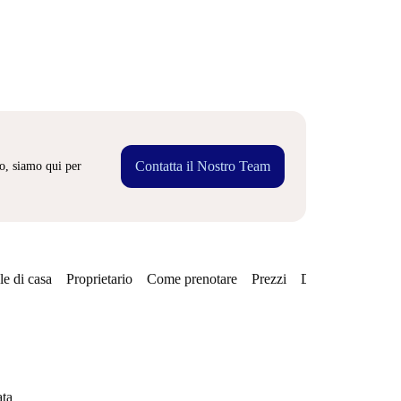
Contatta il Nostro Team
o, siamo qui per
e di casa
Proprietario
Come prenotare
Prezzi
Disponibilità
Qu
ata