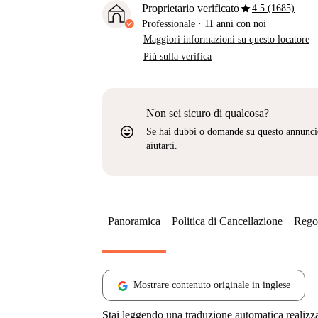
star
Proprietario verificato
4.5 (1685)
Professionale
·
11 anni
con noi
Maggiori informazioni su questo locatore
Più sulla verifica
Non sei sicuro di qualcosa?
sentiment_very_satisfied
Se hai dubbi o domande su questo annunci
aiutarti.
Panoramica
Politica di Cancellazione
Regol
Mostrare contenuto originale in inglese
Stai leggendo una traduzione automatica realizz