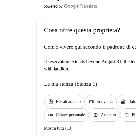
Cosa offre questa proprietà?
Com'è vivere qui secondo il padrone di c
If reservation extends beyond August 31, the ten
with landlord.
La tua stanza (Stanza 1)
water_heater
desk
balcony
Riscaldamento
Scrivania
Bal
key
dresser
window_closed
Chiave personale
Armadio
Fi
Mostra tutti (13)