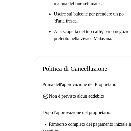
mattina del fine settimana.
Se sei fortunato, la tua camera da letto av
Uscire sul balcone per prendere un po
Sei in uno dei quartieri più vivaci e alla
'd'aria fresca.
Ma devi sapere questo ...
Alla scoperta del tuo caffè, bar o negozio
Con 3 bagni, saranno 3-4 inquilini per ba
preferito nella vivace Malasaña.
Aiutami a decidermi ...
Questo è un appartamento al 1 ° piano con 10 ca
grande proprietà dispone di accoglienti camere 
Politica di Cancellazione
È perfetto per giovani professionisti e studenti
vivace.
Prima dell'approvazione del Proprietario
check_circle
Non è previsto alcun addebito
Dopo l'approvazione del proprietario:
Rimborso completo del pagamento iniziale
i