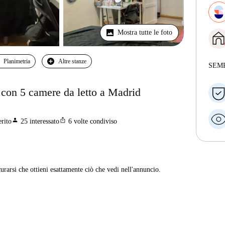
Mostra tutte le foto
Planimetria
Altre stanze
SEM
 con 5 camere da letto a Madrid
person
ios_share
erito
25
interessato
6
volte condiviso
curarsi che ottieni esattamente ciò che vedi nell'annuncio.