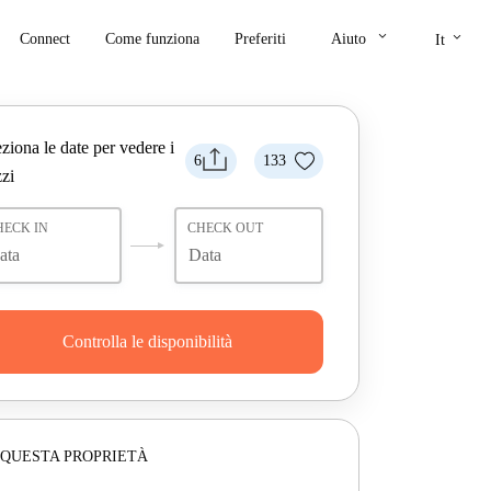
keyboard_arrow_down
keyboard_arrow_down
Connect
Come funziona
Preferiti
Aiuto
It
ziona le date per vedere i
6
133
zi
HECK IN
CHECK OUT
Controlla le disponibilità
 QUESTA PROPRIETÀ