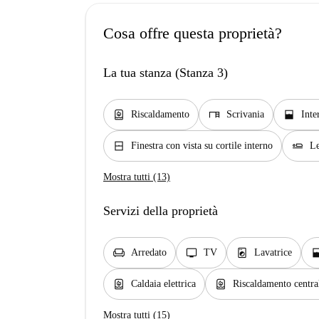
Cosa offre questa proprietà?
La tua stanza (Stanza 3)
water_heater
desk
window_open
Riscaldamento
Scrivania
Inte
window_closed
airline_seat_flat
Finestra con vista su cortile interno
Le
Mostra tutti (13)
Servizi della proprietà
chair
tv
local_laundry_service
window_
Arredato
TV
Lavatrice
water_heater
water_heater
Caldaia elettrica
Riscaldamento centra
Mostra tutti (15)