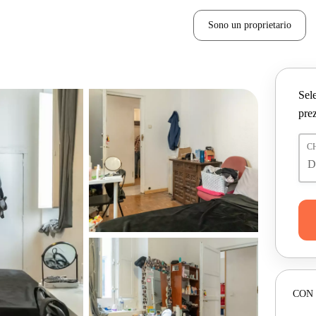
Sono un proprietario
Sele
prez
C
CON