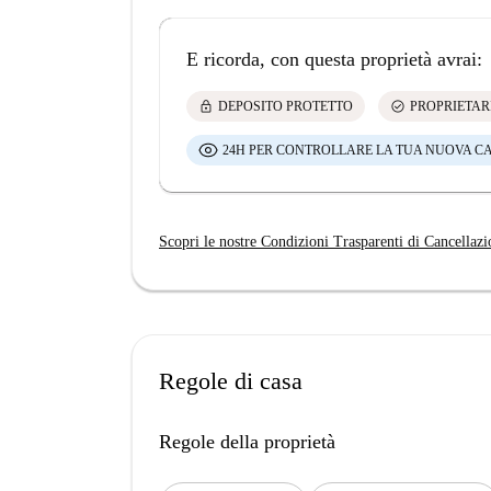
E ricorda, con questa proprietà avrai:
lock
check_circle
DEPOSITO PROTETTO
PROPRIETAR
24H PER CONTROLLARE LA TUA NUOVA C
Scopri le nostre Condizioni Trasparenti di Cancellazi
Regole di casa
Regole della proprietà