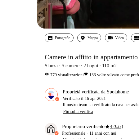
Fotografie
Mappa
Video
Camere in affitto in appartamento
Stanza
5
camere
2
bagni
110
m2
visibility
favorite
779
visualizzazioni
133
volte salvato come pref
Proprietà verificata da Spotahome
Verificato il
16 apr 2021
Il nostro team ha verificato la casa per assi
Più sulla verifica
star
Proprietario verificato
4 (627)
Professionale
·
11 anni
con noi