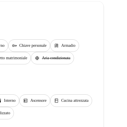
key
dresser
rno
Chiave personale
Armadio
ac_unit
tto matrimoniale
Aria condizionata
open
elevator
kitchen
Interno
Ascensore
Cucina attrezzata
lizzato