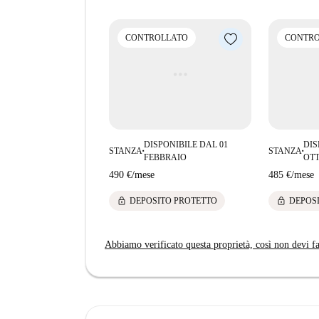
CONTROLLATO
CONTRO
DISPONIBILE DAL 01
DIS
STANZA
STANZA
■
■
FEBBRAIO
OT
490 €
/
mese
485 €
/
mese
lock
lock
DEPOSITO PROTETTO
DEPOS
Abbiamo verificato questa proprietà, così non devi fa