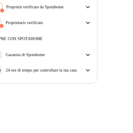
Proprietà verificata da Spotahome
Il nostro team ha verificato la casa per assicurarsi che
ottieni esattamente ciò che vedi nell'annuncio.
Proprietario verificato
Più sulla verifica
Professionale
·
11 anni
con noi
Maggiori informazioni su questo locatore
PRE CON SPOTAHOME
Più sulla verifica
Garanzia di Spotahome
Se il proprietario di casa cancella la tua prenotazione
con breve preavviso, noi A) ti pagheremo un hotel e
24 ore di tempo per controllare la tua casa
ti aiuteremo a trovare un'altra nuova sistemazione, o
Se l'appartamento non è come te lo aspettavi
B) ti rimborseremo totalmente
dall'annuncio, faccelo sapere entro le prime 24 ore
dall'entrata e ci impegneremo per trovare una
soluzione.