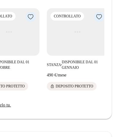
LLATO
CONTROLLATO
CONTRO
PONIBILE DAL 01
DISPONIBILE DAL 01
DIS
STANZA
STANZA
■
■
TOBRE
GENNAIO
FE
490 €
/
mese
460 €
/
mese
lock
lock
ITO PROTETTO
DEPOSITO PROTETTO
DEPOS
rlo tu.