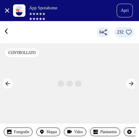
App Spotahome
Apri
6
232
CONTROLLATO
Fotografie
Mappa
Video
Planimetria
Alt