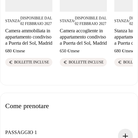
DISPONIBILE DAL
DISPONIBILE DAL
DISP
STANZA
STANZA
STANZA
■
■
■
02 FEBBRAIO 2027
02 FEBBRAIO 2027
02 G
Camera ammobiliata in
Camera accogliente in
Stanza lumi
appartamento condiviso
appartamento condiviso
appartament
a Puerta del Sol, Madrid
a Puerta del Sol, Madrid
a Puerta del
680 €
/
mese
650 €
/
mese
680 €
/
mese
euro
euro
euro
BOLLETTE INCLUSE
BOLLETTE INCLUSE
BOLLET
Come prenotare
PASSAGGIO 1