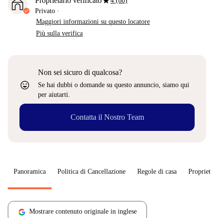
star
Proprietario verificato
4 (88)
Privato
·
Maggiori informazioni su questo locatore
Più sulla verifica
Non sei sicuro di qualcosa?
sentiment_very_satisfied
Se hai dubbi o domande su questo annuncio, siamo qui
per aiutarti.
Contatta il Nostro Team
Panoramica
Politica di Cancellazione
Regole di casa
Proprietar
Mostrare contenuto originale in inglese