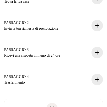
Trova la tua casa
Processo di prenotazione 100% online.
Case e Proprietari verificati.
Hai tutte le informazioni necessarie in anticipo.
PASSAGGIO 2
Invia la tua richiesta di prenotazione
Invia dettagli base del tuo profilo e metodo di pagamento.
Ricorda che non ti addebiteremo nulla finché il proprietario
non accetta.
PASSAGGIO 3
Ricevi una risposta in meno di 24 ore
Il proprietario ha fino a 24 ore per confermare.
Se accettata, ti addebiteremo il pagamento e ti metteremo in
contatto con il proprietario.
PASSAGGIO 4
Se rifiutata: non ti addebiteremo nulla e ti proporremo
Trasferimento
alternative.
Concorda con il proprietario i dettagli del tuo arrivo, ritiro
Documenti richiesti se la proprietà è “
Spotahome plus
”.
delle chiavi, ecc.
Documento d'identità o Passaporto
Spotahome trasferirà il primo pagamento al proprietario
Prova di solvibilità