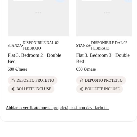
DISPONIBILE DAL 02
DISPONIBILE DAL 02
STANZA
STANZA
■
■
FEBBRAIO
FEBBRAIO
Flat 3. Bedroom 2 - Double
Flat 3. Bedroom 3 - Double
Bed
Bed
680 €
/
mese
650 €
/
mese
lock
lock
DEPOSITO PROTETTO
DEPOSITO PROTETTO
euro
euro
BOLLETTE INCLUSE
BOLLETTE INCLUSE
Abbiamo verificato questa proprietà, così non devi farlo tu.