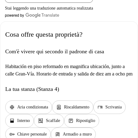
Stai leggendo una traduzione automatica realizzata
Cosa offre questa proprietà?
Com'è vivere qui secondo il padrone di casa
Habitación en piso reformado en magnifica ubicación, junto a
calle Gran-Vía. Horario de entrada y salida de diez am a ocho pm
La tua stanza (Stanza 4)
ac_unit
water_heater
desk
Aria condizionata
Riscaldamento
Scrivania
window_open
shelves
package
Interno
Scaffale
Ripostiglio
key
dresser
Chiave personale
Armadio a muro