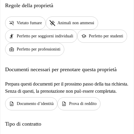
Regole della proprietà
smoke_free
pet_supplies
Vietato fumare
Animali non ammessi
hail
school
Perfetto per soggiorni individuali
Perfetto per studenti
business_center
Perfetto per professionisti
Documenti necessari per prenotare questa proprietà
Prepara questi documenti per il prossimo passo della tua richiesta.
Senza di questi, la prenotazione non può essere completata.
description
description
Documento d’identità
Prova di reddito
Tipo di contratto