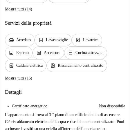
Mostra tutti (14)
Servizi della proprietà
chair
dishwasher_gen
local_laundry_service
Arredato
Lavastoviglie
Lavatrice
image
elevator
kitchen
Esterno
Ascensore
Cucina attrezzata
water_heater
water_heater
Caldaia elettrica
Riscaldamento centralizzato
Mostra tutti (16)
Dettagli
Certificato energetico
Non disponibile
L'appartamento si trova al 3 ° piano di un edificio dotato di ascensore.
C'è riscaldamento elettrico dell'acqua e riscaldamento centralizzato. Puoi
asciugare i vestiti su una griglia all'interno dell'appartamento.