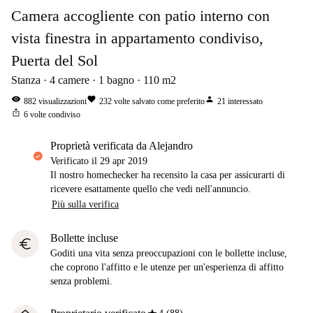
Camera accogliente con patio interno con
vista finestra in appartamento condiviso,
Puerta del Sol
Stanza
4
camere
1
bagno
110
m2
visibility
favorite
person
882
visualizzazioni
232
volte salvato come preferito
21
interessato
ios_share
6
volte condiviso
proprietà verificata da Alejandro
Verificato il
29 apr 2019
Il nostro homechecker ha recensito la casa per assicurarti di
ricevere esattamente quello che vedi nell'annuncio.
Più sulla verifica
Bollette incluse
euro
Goditi una vita senza preoccupazioni con le bollette incluse,
che coprono l'affitto e le utenze per un'esperienza di affitto
senza problemi.