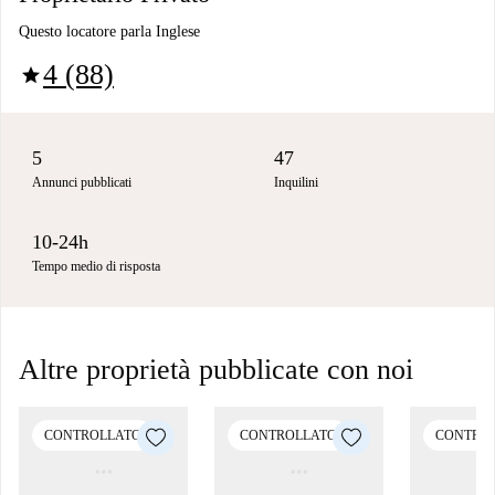
Questo locatore parla Inglese
4 (88)
star
5
47
Annunci pubblicati
Inquilini
10-24h
Tempo medio di risposta
Altre proprietà pubblicate con noi
CONTROLLATO
CONTROLLATO
CONTRO