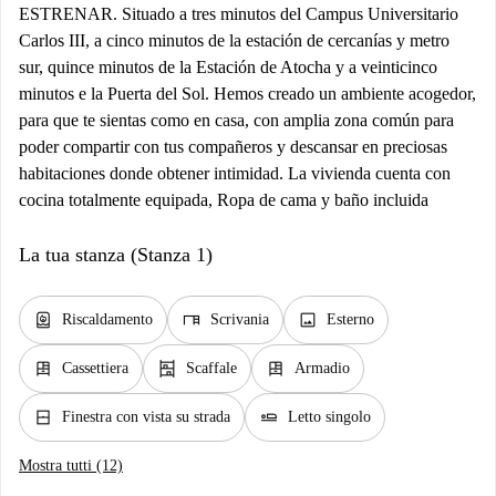
ESTRENAR. Situado a tres minutos del Campus Universitario
Carlos III, a cinco minutos de la estación de cercanías y metro
sur, quince minutos de la Estación de Atocha y a veinticinco
minutos e la Puerta del Sol. Hemos creado un ambiente acogedor,
para que te sientas como en casa, con amplia zona común para
poder compartir con tus compañeros y descansar en preciosas
habitaciones donde obtener intimidad. La vivienda cuenta con
cocina totalmente equipada, Ropa de cama y baño incluida
La tua stanza (Stanza 1)
water_heater
desk
image
Riscaldamento
Scrivania
Esterno
dresser
shelves
dresser
Cassettiera
Scaffale
Armadio
window_closed
airline_seat_flat
Finestra con vista su strada
Letto singolo
Mostra tutti (12)