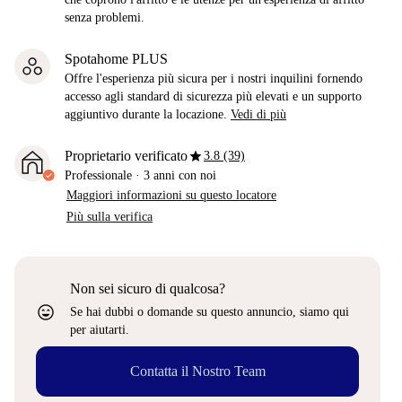
senza problemi.
Spotahome PLUS
Offre l'esperienza più sicura per i nostri inquilini fornendo
accesso agli standard di sicurezza più elevati e un supporto
aggiuntivo durante la locazione.
Vedi di più
star
Proprietario verificato
3.8 (39)
Professionale
·
3 anni
con noi
Maggiori informazioni su questo locatore
Più sulla verifica
Non sei sicuro di qualcosa?
sentiment_very_satisfied
Se hai dubbi o domande su questo annuncio, siamo qui
per aiutarti.
Contatta il Nostro Team