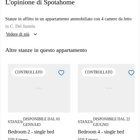
L'opinione di Spotahome
Stanze in affitto in un appartamento ammobiliato con 4 camere da letto
in C. Del Jazmín.
keyboard_arrow_down
Vedere di più
Altre stanze in questo appartamento
CONTROLLATO
CONTROLLATO
DISPONIBILE DAL 01
DISPONIBILE DAL 22
STANZA
STANZA
■
■
GENNAIO
GIUGNO
Bedroom 2 - single bed
Bedroom 4 - single bed
550 €
/
mese
550 €
/
mese