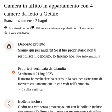
Camera in affitto in appartamento con 4
camere da letto a Getafe
Stanza
4
camere
2
bagni
visibility
favorite
person
725
visualizzazioni
100
volte salvato come preferito
33
interessato
ios_share
5
volte condiviso
Deposito protetto
lock
Siamo qui per aiutarti! Se il tuo proprietario non ti
restituisce il deposito, lo faremo noi.
Più informazioni
proprietà verificata da Claudia
Verificato il
21 lug 2023
Il nostro homechecker ha recensito la casa per assicurarti di
ricevere esattamente quello che vedi nell'annuncio.
Più sulla verifica
Bollette incluse
euro
Goditi una vita senza preoccupazioni con le bollette incluse,
che coprono l'affitto e le utenze per un'esperienza di affitto