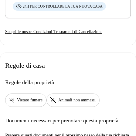
24H PER CONTROLLARE LA TUA NUOVA CASA
Scopri le nostre Condizioni Trasparenti di Cancellazione
Regole di casa
Regole della proprietà
smoke_free
pet_supplies
Vietato fumare
Animali non ammessi
Documenti necessari per prenotare questa proprietà
Prepara questi documenti per il prossimo passo della tua richiesta.