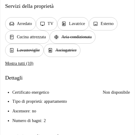
Servizi della proprietà
chair
tv
local_laundry_service
image
Arredato
TV
Lavatrice
Esterno
kitchen
ac_unit
Cucina attrezzata
Aria condizionata
dishwasher_gen
local_laundry_service
Lavastoviglie
Asciugatrice
Mostra tutti (10)
Dettagli
Certificato energetico
Non disponibile
Tipo di proprietà: appartamento
Ascensore: no
Numero di bagni: 2