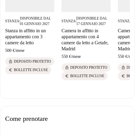
DISPONIBILE DAL
DISPONIBILE DAL
D
STANZA
STANZA
STANZA
■
■
■
01 GENNAIO 2027
17 GENNAIO 2027
2
Stanza in affitto in un
Camera in affitto in
Camera in
appartamento con 3
appartamento con 4
appartam
camere da letto
camere da letto a Getafe,
camere da
Madrid
Madrid
500 €
/
mese
550 €
/
mese
550 €
/
mes
lock
DEPOSITO PROTETTO
lock
lock
DEPOSITO PROTETTO
DEP
euro
BOLLETTE INCLUSE
euro
euro
BOLLETTE INCLUSE
BOL
Come prenotare