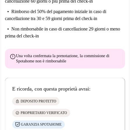
cancellazione 60 giorni o più prima del check-in
Rimborso del 50% del pagamento iniziale
in caso di
cancellazione tra 30 e 59 giorni prima del check-in
Non rimborsabile
in caso di cancellazione 29 giorni o meno
prima del check-in
error
Una volta confermata la prenotazione, la commissione di
Spotahome
non è rimborsabile
E ricorda, con questa proprietà avrai:
lock
DEPOSITO PROTETTO
check_circle
PROPRIETARIO VERIFICATO
GARANZIA SPOTAHOME