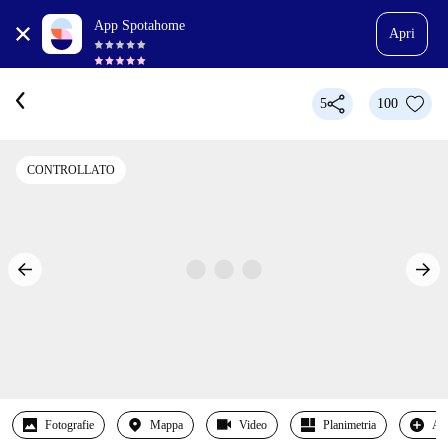
App Spotahome
Apri
5
100
CONTROLLATO
Fotografie
Mappa
Video
Planimetria
Alt