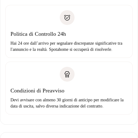
delle chiavi, ecc.
Documento d'identità o Passaporto
Spotahome trasferirà il primo pagamento al proprietario
Prova di solvibilità
solo se non segnali problemi.
Domiciliazione del pagamento
Politica di Controllo 24h
Hai 24 ore dall’arrivo per segnalare discrepanze significative tra
l'annuncio e la realtà. Spotahome si occuperà di risolverle.
Condizioni di Preavviso
Devi avvisare con almeno 30 giorni di anticipo per modificare la
data di uscita, salvo diversa indicazione del contratto.