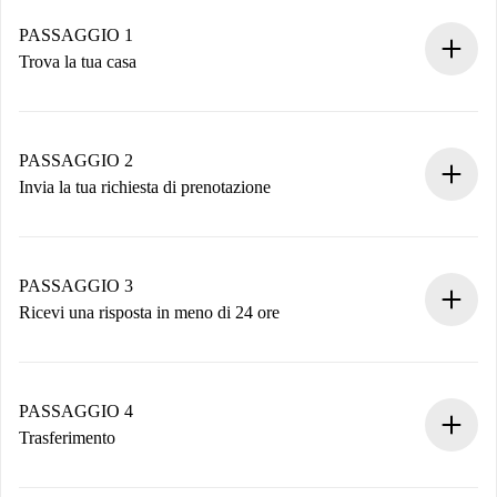
PASSAGGIO 1
Trova la tua casa
Processo di prenotazione 100% online.
Case e Proprietari verificati.
Hai tutte le informazioni necessarie in anticipo.
PASSAGGIO 2
Invia la tua richiesta di prenotazione
Invia dettagli base del tuo profilo e metodo di pagamento.
Ricorda che non ti addebiteremo nulla finché il proprietario
non accetta.
PASSAGGIO 3
Ricevi una risposta in meno di 24 ore
Il proprietario ha fino a 24 ore per confermare.
Se accettata, ti addebiteremo il pagamento e ti metteremo in
contatto con il proprietario.
PASSAGGIO 4
Se rifiutata: non ti addebiteremo nulla e ti proporremo
Trasferimento
alternative.
Concorda con il proprietario i dettagli del tuo arrivo, ritiro
Documenti richiesti se la proprietà è “
Spotahome plus
”.