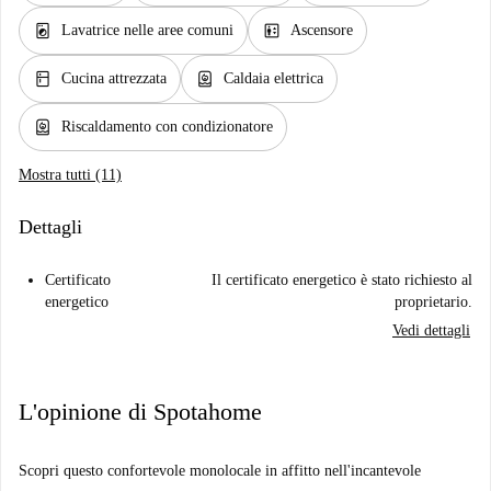
local_laundry_service
elevator
Lavatrice nelle aree comuni
Ascensore
kitchen
water_heater
Cucina attrezzata
Caldaia elettrica
water_heater
Riscaldamento con condizionatore
Mostra tutti (11)
Dettagli
Certificato
Il certificato energetico è stato richiesto al
energetico
proprietario.
Vedi dettagli
L'opinione di Spotahome
Scopri questo confortevole monolocale in affitto nell'incantevole