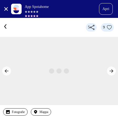
App Spotahome
Apri
5
9
Fotografie
Mappa