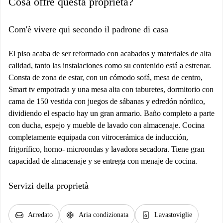
Cosa offre questa proprietà?
Com'è vivere qui secondo il padrone di casa
El piso acaba de ser reformado con acabados y materiales de alta
calidad, tanto las instalaciones como su contenido está a estrenar.
Consta de zona de estar, con un cómodo sofá, mesa de centro,
Smart tv empotrada y una mesa alta con taburetes, dormitorio con
cama de 150 vestida con juegos de sábanas y edredón nórdico,
dividiendo el espacio hay un gran armario. Baño completo a parte
con ducha, espejo y mueble de lavado con almacenaje. Cocina
completamente equipada con vitrocerámica de inducción,
frigorífico, horno- microondas y lavadora secadora. Tiene gran
capacidad de almacenaje y se entrega con menaje de cocina.
Servizi della proprietà
chair
ac_unit
dishwasher_gen
Arredato
Aria condizionata
Lavastoviglie