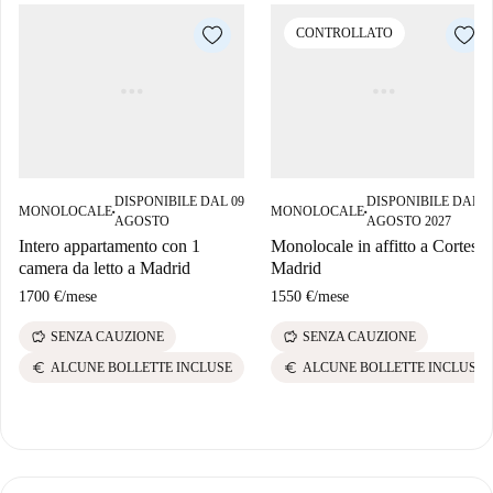
CONTROLLATO
DISPONIBILE DAL 09
DISPONIBILE DAL 1
MONOLOCALE
MONOLOCALE
■
■
AGOSTO
AGOSTO 2027
Intero appartamento con 1
Monolocale in affitto a Cortes,
camera da letto a Madrid
Madrid
1700 €
/
mese
1550 €
/
mese
savings
savings
SENZA CAUZIONE
SENZA CAUZIONE
euro
euro
ALCUNE BOLLETTE INCLUSE
ALCUNE BOLLETTE INCLUSE