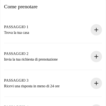
Come prenotare
PASSAGGIO 1
Trova la tua casa
Processo di prenotazione 100% online.
Case e Proprietari verificati.
Hai tutte le informazioni necessarie in anticipo.
PASSAGGIO 2
Invia la tua richiesta di prenotazione
Invia dettagli base del tuo profilo e metodo di pagamento.
Ricorda che non ti addebiteremo nulla finché il proprietario
non accetta.
PASSAGGIO 3
Ricevi una risposta in meno di 24 ore
Il proprietario ha fino a 24 ore per confermare.
Se accettata, ti addebiteremo il pagamento e ti metteremo in