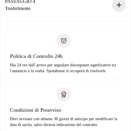
contatto con il proprietario.
PASSAGGIO 4
Se rifiutata: non ti addebiteremo nulla e ti proporremo
Trasferimento
alternative.
Concorda con il proprietario i dettagli del tuo arrivo, ritiro
Documenti richiesti se la proprietà è “
Spotahome plus
”.
delle chiavi, ecc.
Documento d'identità o Passaporto
Spotahome trasferirà il primo pagamento al proprietario
Prova di solvibilità
solo se non segnali problemi.
Domiciliazione del pagamento
Politica di Controllo 24h
Hai 24 ore dall’arrivo per segnalare discrepanze significative tra
l'annuncio e la realtà. Spotahome si occuperà di risolverle.
Condizioni di Preavviso
Devi avvisare con almeno 30 giorni di anticipo per modificare la
data di uscita, salvo diversa indicazione del contratto.