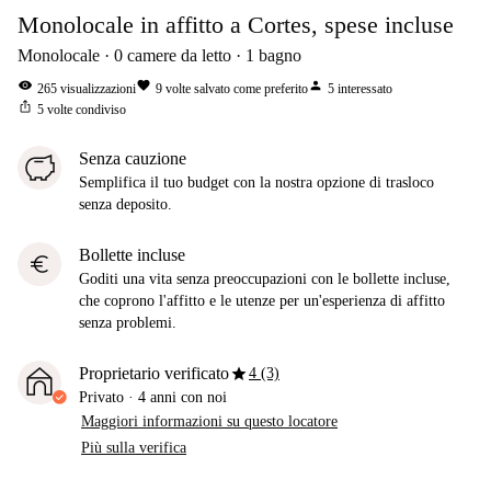
Monolocale in affitto a Cortes, spese incluse
Monolocale
0
camere da letto
1
bagno
visibility
favorite
person
265
visualizzazioni
9
volte salvato come preferito
5
interessato
ios_share
5
volte condiviso
Senza cauzione
Semplifica il tuo budget con la nostra opzione di trasloco
senza deposito.
Bollette incluse
euro
Goditi una vita senza preoccupazioni con le bollette incluse,
che coprono l'affitto e le utenze per un'esperienza di affitto
senza problemi.
star
Proprietario verificato
4 (3)
Privato
·
4 anni
con noi
Maggiori informazioni su questo locatore
Più sulla verifica