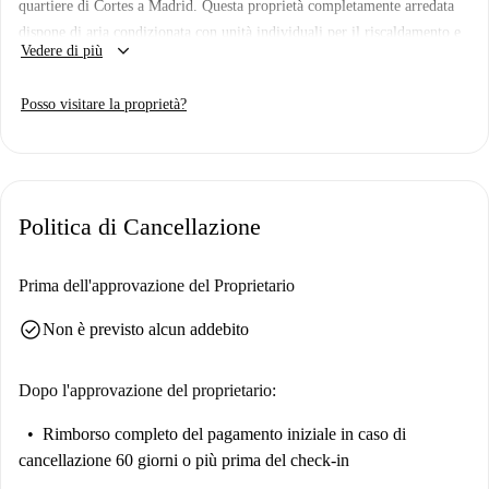
quartiere di Cortes a Madrid. Questa proprietà completamente arredata
dispone di aria condizionata con unità individuali per il riscaldamento e
keyboard_arrow_down
Vedere di più
il raffreddamento e di una cucina attrezzata con lavastoviglie, forno e
asciugatrice. Inoltre, le utenze, tra cui elettricità, acqua, gas e Wi-Fi,
Posso visitare la proprietà?
sono incluse nel prezzo. Non è consentito fumare e portare animali
domestici.
Situato a Cortes, questo monolocale è circondato da splendidi
monumenti culturali come il Jardín Vertical Caixaforum, Plaza Plateria
Politica di Cancellazione
de Martínez e la Sociedad Cervantina-Imprenta del Quijote. Questa zona
offre un comodo accesso ai siti storici, rendendo la tua esperienza nella
vivace atmosfera di Madrid ancora più piacevole.
Prima dell'approvazione del Proprietario
check_circle
Non è previsto alcun addebito
Dopo l'approvazione del proprietario:
Rimborso completo del pagamento iniziale
in caso di
cancellazione 60 giorni o più prima del check-in