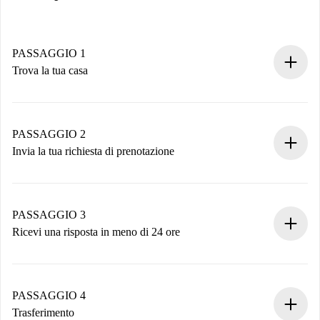
PASSAGGIO 1
Trova la tua casa
Processo di prenotazione 100% online.
Case e Proprietari verificati.
Hai tutte le informazioni necessarie in anticipo.
PASSAGGIO 2
Invia la tua richiesta di prenotazione
Invia dettagli base del tuo profilo e metodo di pagamento.
Ricorda che non ti addebiteremo nulla finché il proprietario
non accetta.
PASSAGGIO 3
Ricevi una risposta in meno di 24 ore
Il proprietario ha fino a 24 ore per confermare.
Se accettata, ti addebiteremo il pagamento e ti metteremo in
contatto con il proprietario.
PASSAGGIO 4
Se rifiutata: non ti addebiteremo nulla e ti proporremo
Trasferimento