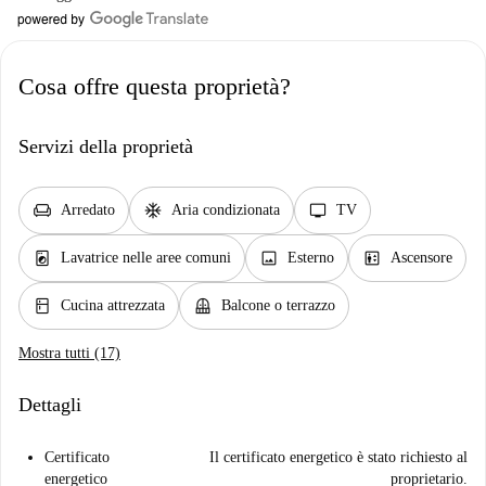
Cosa offre questa proprietà?
Servizi della proprietà
chair
ac_unit
tv
Arredato
Aria condizionata
TV
local_laundry_service
image
elevator
Lavatrice nelle aree comuni
Esterno
Ascensore
kitchen
balcony
Cucina attrezzata
Balcone o terrazzo
Mostra tutti (17)
Dettagli
Certificato
Il certificato energetico è stato richiesto al
energetico
proprietario.