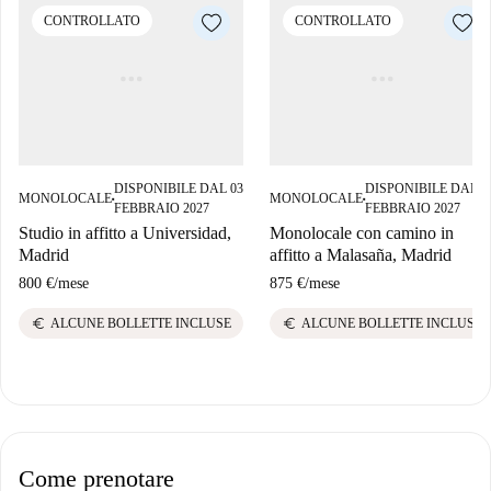
CONTROLLATO
CONTROLLATO
DISPONIBILE DAL 03
DISPONIBILE DAL 0
MONOLOCALE
MONOLOCALE
■
■
FEBBRAIO 2027
FEBBRAIO 2027
Studio in affitto a Universidad,
Monolocale con camino in
Madrid
affitto a Malasaña, Madrid
800 €
/
mese
875 €
/
mese
euro
euro
ALCUNE BOLLETTE INCLUSE
ALCUNE BOLLETTE INCLUSE
Come prenotare