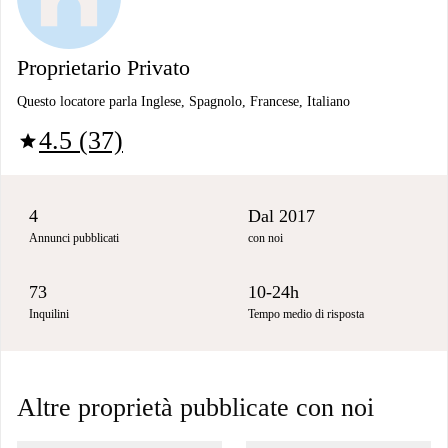
Proprietario Privato
Questo locatore parla Inglese, Spagnolo, Francese, Italiano
4.5 (37)
star
4
Dal 2017
Annunci pubblicati
con noi
73
10-24h
Inquilini
Tempo medio di risposta
Altre proprietà pubblicate con noi