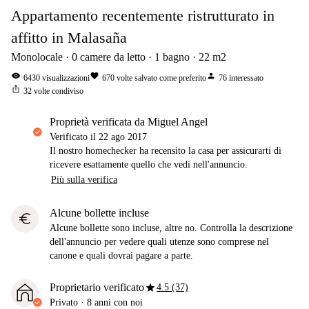
Appartamento recentemente ristrutturato in
affitto in Malasaña
Monolocale
0
camere da letto
1
bagno
22
m2
visibility
favorite
person
6430
visualizzazioni
670
volte salvato come preferito
76
interessato
ios_share
32
volte condiviso
proprietà verificata da Miguel Angel
Verificato il
22 ago 2017
Il nostro homechecker ha recensito la casa per assicurarti di
ricevere esattamente quello che vedi nell'annuncio.
Più sulla verifica
Alcune bollette incluse
euro
Alcune bollette sono incluse, altre no. Controlla la descrizione
dell'annuncio per vedere quali utenze sono comprese nel
canone e quali dovrai pagare a parte.
star
Proprietario verificato
4.5 (37)
Privato
·
8 anni
con noi