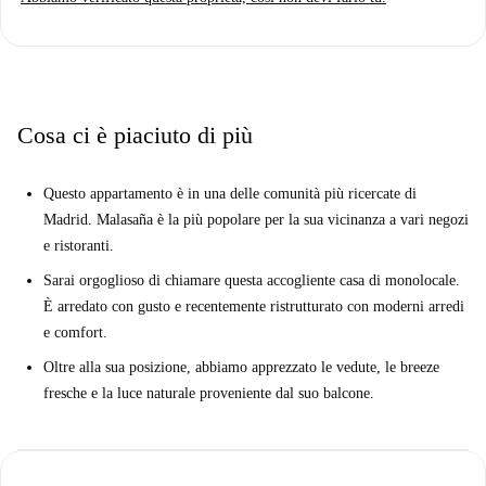
nel quartiere di Malasaña, questa struttura si trova a pochi passi da
negozi di alimentari, ristoranti e locali notturni. È anche a pochi passi
dalla stazione della metropolitana con collegamenti con il centro e altre
aree di Madrid.
Cosa ci è piaciuto di più
Questo appartamento è in una delle comunità più ricercate di
Madrid. Malasaña è la più popolare per la sua vicinanza a vari negozi
e ristoranti.
Sarai orgoglioso di chiamare questa accogliente casa di monolocale.
È arredato con gusto e recentemente ristrutturato con moderni arredi
e comfort.
Oltre alla sua posizione, abbiamo apprezzato le vedute, le breeze
fresche e la luce naturale proveniente dal suo balcone.