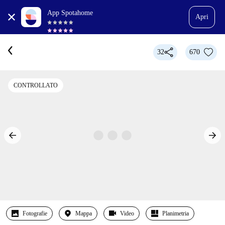
App Spotahome
Apri
32
670
CONTROLLATO
Fotografie
Mappa
Video
Planimetria