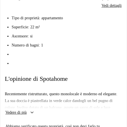
Vedi dettagli
Tipo di proprietà: appartamento
Superficie: 22 m²
Ascensore: si
Numero di bagni: 1
L'opinione di Spotahome
Recentemente ristrutturato, questo monolocale è moderno ed elegante.
La sua doccia è piastrellata in verde calce dandogli un bel pugno di
colore. Inoltre dotato di un balcone, avrete un sacco di sole e luce
keyboard_arrow_down
Vedere di più
naturale durante tutto il giorno.
Potrete godervi la posizione privilegiata di questo appartamento. Situato
Abbiamo verificato questa proprietà, così non devi farlo tu.