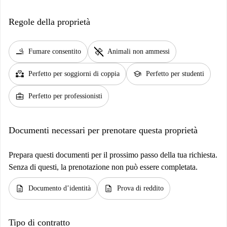
Regole della proprietà
smoking_rooms
pet_supplies
Fumare consentito
Animali non ammessi
partner_heart
school
Perfetto per soggiorni di coppia
Perfetto per studenti
business_center
Perfetto per professionisti
Documenti necessari per prenotare questa proprietà
Prepara questi documenti per il prossimo passo della tua richiesta.
Senza di questi, la prenotazione non può essere completata.
description
description
Documento d’identità
Prova di reddito
Tipo di contratto