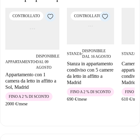
CONTROLLATO
CONTROLLATO
DISPONIBILE
D
STANZA
STANZA
■
■
DISPONIBILE
DAL 16 AGOSTO
D
APPARTAMENTO
DAL 09
Stanza in appartamento
Camera i
■
AGOSTO
condiviso con 5 camere
appartam
Appartamento con 1
da letto in affitto a
condivis
camera da letto in affitto a
Madrid
Madrid
Sol, Madrid
FINO A 2 % DI SCONTO
FINO A 
FINO A 2 % DI SCONTO
690 €
/
mese
610 €
/
mes
2000 €
/
mese