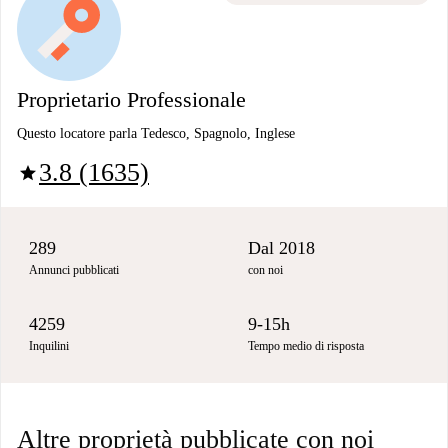
Proprietario Professionale
Questo locatore parla Tedesco, Spagnolo, Inglese
3.8 (1635)
star
289
Dal 2018
Annunci pubblicati
con noi
4259
9-15h
Inquilini
Tempo medio di risposta
Altre proprietà pubblicate con noi