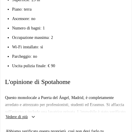
Piano: terra
Ascensore: no
Numero di bagni: 1
Occupazione massima: 2
Wi-Fi installato: sì
Parcheggio: no
Uscita pulizia finale: € 90
L'opinione di Spotahome
Questo monolocale a Puerta del Ángel, Madrid, è completamente
arredato e attrezzato per professionisti, studenti ed Erasmus. Si affaccia
sull'esterno e include una lavatrice privata. L'immobile è stato verificato
keyboard_arrow_down
Vedere di più
personalmente da Spotahome.
Puerta del Ángel offre un ambiente pittoresco e numerose attrazioni
Abbiamo verificato questa proprietà, così non devi farlo tu.