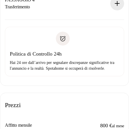
Se rifiutata: non ti addebiteremo nulla e ti proporremo
Trasferimento
alternative.
Concorda con il proprietario i dettagli del tuo arrivo, ritiro
Documenti richiesti se la proprietà è “
Spotahome plus
”.
delle chiavi, ecc.
Documento d'identità o Passaporto
Spotahome trasferirà il primo pagamento al proprietario
Prova di solvibilità
solo se non segnali problemi.
Domiciliazione del pagamento
Politica di Controllo 24h
Hai 24 ore dall’arrivo per segnalare discrepanze significative tra
l'annuncio e la realtà. Spotahome si occuperà di risolverle.
Prezzi
Affitto mensile
800 €
al mese