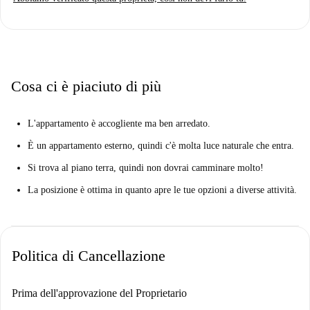
nelle vicinanze. Nei pressi della proprietà, potrete godere della vicinanza
ad attrazioni come Madrid En Patinete, Puente De Segovia ed Ermita De
La Virgen Del Puerto. Diversi ristoranti, come Sabores Express e Aomi
Sushi, sono facilmente raggiungibili.
Cosa ci è piaciuto di più
L'appartamento è accogliente ma ben arredato.
È un appartamento esterno, quindi c'è molta luce naturale che entra.
Si trova al piano terra, quindi non dovrai camminare molto!
La posizione è ottima in quanto apre le tue opzioni a diverse attività.
Politica di Cancellazione
Prima dell'approvazione del Proprietario