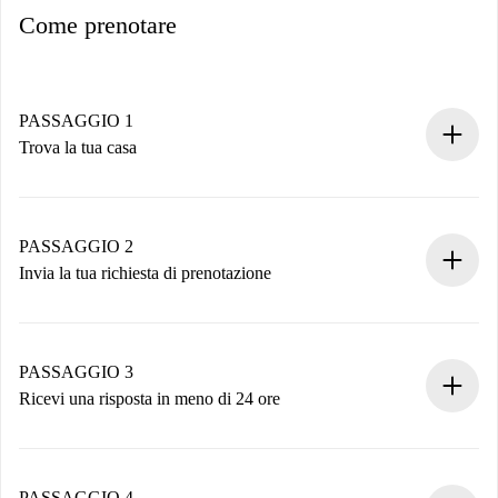
Come prenotare
PASSAGGIO 1
Trova la tua casa
Processo di prenotazione 100% online.
Case e Proprietari verificati.
Hai tutte le informazioni necessarie in anticipo.
PASSAGGIO 2
Invia la tua richiesta di prenotazione
Invia dettagli base del tuo profilo e metodo di pagamento.
Ricorda che non ti addebiteremo nulla finché il proprietario
non accetta.
PASSAGGIO 3
Ricevi una risposta in meno di 24 ore
Il proprietario ha fino a 24 ore per confermare.
Se accettata, ti addebiteremo il pagamento e ti metteremo in
contatto con il proprietario.
PASSAGGIO 4