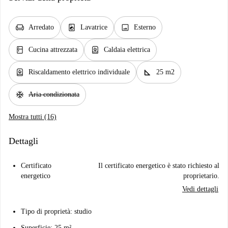
chair
local_laundry_service
image
Arredato
Lavatrice
Esterno
kitchen
water_heater
Cucina attrezzata
Caldaia elettrica
water_heater
square_foot
Riscaldamento elettrico individuale
25 m2
ac_unit
Aria condizionata
Mostra tutti (16)
Dettagli
Certificato
Il certificato energetico è stato richiesto al
energetico
proprietario.
Vedi dettagli
Tipo di proprietà: studio
Superficie: 25 m²