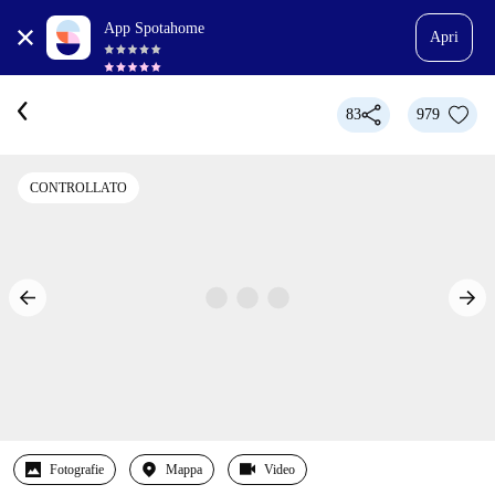
App Spotahome
Apri
83
979
CONTROLLATO
Fotografie
Mappa
Video