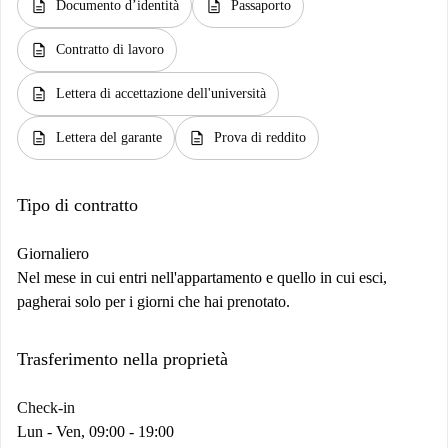
description
description
Documento d’identità
Passaporto
description
Contratto di lavoro
description
Lettera di accettazione dell'università
description
description
Lettera del garante
Prova di reddito
Tipo di contratto
Giornaliero
Nel mese in cui entri nell'appartamento e quello in cui esci,
pagherai solo per i giorni che hai prenotato.
Trasferimento nella proprietà
Check-in
Lun - Ven, 09:00 - 19:00