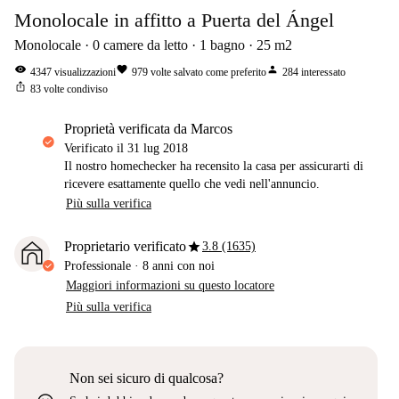
Monolocale in affitto a Puerta del Ángel
Monolocale
0
camere da letto
1
bagno
25
m2
visibility
favorite
person
4347
visualizzazioni
979
volte salvato come preferito
284
interessato
ios_share
83
volte condiviso
proprietà verificata da Marcos
Verificato il
31 lug 2018
Il nostro homechecker ha recensito la casa per assicurarti di
ricevere esattamente quello che vedi nell'annuncio.
Più sulla verifica
star
Proprietario verificato
3.8 (1635)
Professionale
·
8 anni
con noi
Maggiori informazioni su questo locatore
Più sulla verifica
Non sei sicuro di qualcosa?