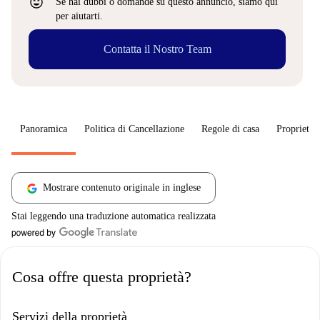
sentiment_very_satisfied
Se hai dubbi o domande su questo annuncio, siamo qui
per aiutarti.
Contatta il Nostro Team
Panoramica
Politica di Cancellazione
Regole di casa
Proprietar
Mostrare contenuto originale in inglese
Stai leggendo una traduzione automatica realizzata
Cosa offre questa proprietà?
Servizi della proprietà