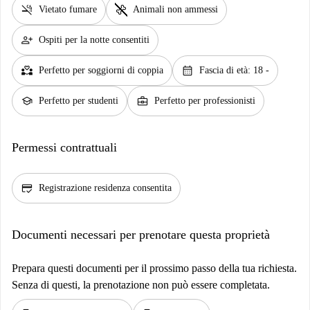
smoke_free
pet_supplies
Vietato fumare
Animali non ammessi
person_add
Ospiti per la notte consentiti
partner_heart
calendar_month
Perfetto per soggiorni di coppia
Fascia di età: 18 -
school
business_center
Perfetto per studenti
Perfetto per professionisti
Permessi contrattuali
credit_score
Registrazione residenza consentita
Documenti necessari per prenotare questa proprietà
Prepara questi documenti per il prossimo passo della tua richiesta.
Senza di questi, la prenotazione non può essere completata.