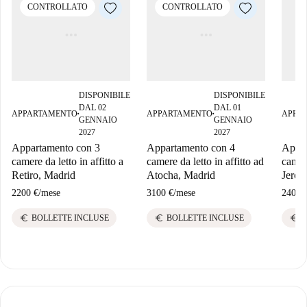
CONTROLLATO
CONTROLLATO
DISPONIBILE
DISPONIBILE
DAL 02
DAL 01
APPARTAMENTO
APPARTAMENTO
APPA
■
■
GENNAIO
GENNAIO
2027
2027
Appartamento con 3
Appartamento con 4
Appar
camere da letto in affitto a
camere da letto in affitto ad
camere
Retiro, Madrid
Atocha, Madrid
Jerón
2200 €
/
mese
3100 €
/
mese
2400 
euro
euro
euro
BOLLETTE INCLUSE
BOLLETTE INCLUSE
B