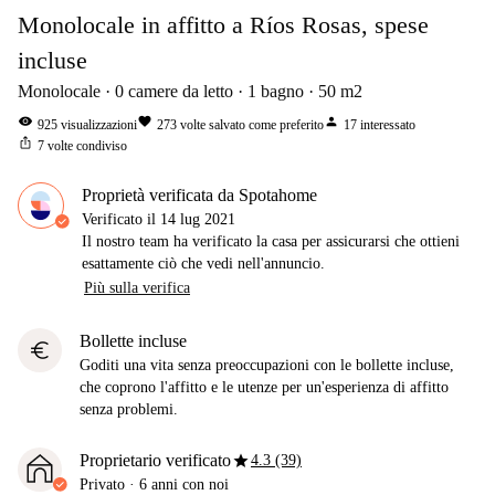
Monolocale in affitto a Ríos Rosas, spese
incluse
Monolocale
0
camere da letto
1
bagno
50
m2
visibility
favorite
person
925
visualizzazioni
273
volte salvato come preferito
17
interessato
ios_share
7
volte condiviso
Proprietà verificata da Spotahome
Verificato il
14 lug 2021
Il nostro team ha verificato la casa per assicurarsi che ottieni
esattamente ciò che vedi nell'annuncio.
Più sulla verifica
Bollette incluse
euro
Goditi una vita senza preoccupazioni con le bollette incluse,
che coprono l'affitto e le utenze per un'esperienza di affitto
senza problemi.
star
Proprietario verificato
4.3 (39)
Privato
·
6 anni
con noi