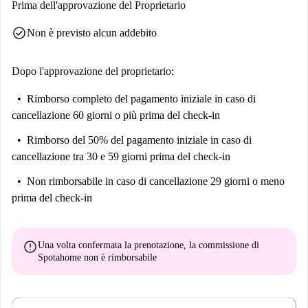
Prima dell'approvazione del Proprietario
lo shopping, il mercato Dia España è nelle immediate vicinanze. Il
check_circle
Non è previsto alcun addebito
Museo División Azul e Apisonadora Antigua sono attrazioni turistiche
vicine che offrono esperienze culturali. Approfittane subito e cogli
l'opportunità di rendere questo monolocale la tua nuova casa!
Dopo l'approvazione del proprietario:
Rimborso completo del pagamento iniziale
in caso di
cancellazione 60 giorni o più prima del check-in
Rimborso del 50% del pagamento iniziale
in caso di
cancellazione tra 30 e 59 giorni prima del check-in
Non rimborsabile
in caso di cancellazione 29 giorni o meno
prima del check-in
error
Una volta confermata la prenotazione, la commissione di
Spotahome
non è rimborsabile