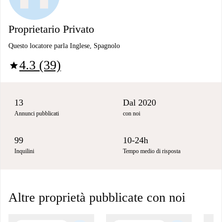
Proprietario Privato
Questo locatore parla Inglese, Spagnolo
4.3 (39)
star
13
Dal 2020
Annunci pubblicati
con noi
99
10-24h
Inquilini
Tempo medio di risposta
Altre proprietà pubblicate con noi