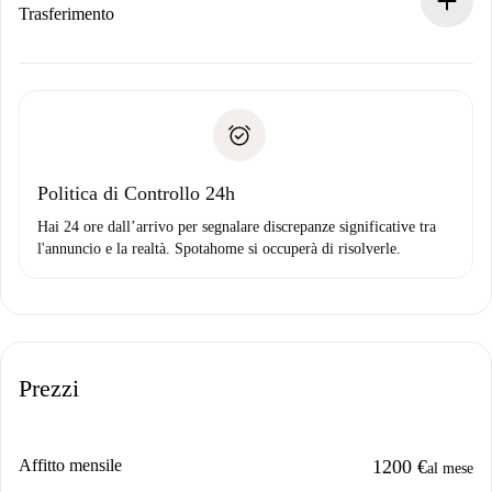
Se rifiutata: non ti addebiteremo nulla e ti proporremo
Trasferimento
alternative.
Concorda con il proprietario i dettagli del tuo arrivo, ritiro
Documenti richiesti se la proprietà è “
Spotahome plus
”.
delle chiavi, ecc.
Documento d'identità o Passaporto
Spotahome trasferirà il primo pagamento al proprietario
Prova di solvibilità
solo se non segnali problemi.
Domiciliazione del pagamento
Politica di Controllo 24h
Hai 24 ore dall’arrivo per segnalare discrepanze significative tra
l'annuncio e la realtà. Spotahome si occuperà di risolverle.
Prezzi
Affitto mensile
1200 €
al mese