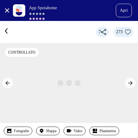
App Spotahome
Apri
7
273
CONTROLLATO
Fotografie
Mappa
Video
Planimetria