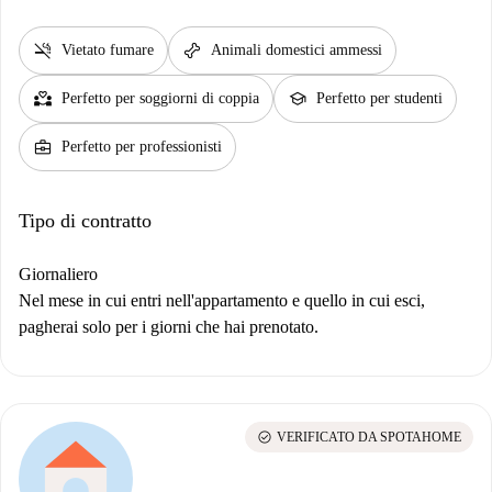
smoke_free
pet_supplies
Vietato fumare
Animali domestici ammessi
partner_heart
school
Perfetto per soggiorni di coppia
Perfetto per studenti
business_center
Perfetto per professionisti
Tipo di contratto
Giornaliero
Nel mese in cui entri nell'appartamento e quello in cui esci,
pagherai solo per i giorni che hai prenotato.
check_circle
VERIFICATO DA SPOTAHOME