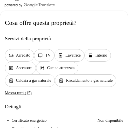
Cosa offre questa proprietà?
Servizi della proprietà
chair
tv
local_laundry_service
window_open
Arredato
TV
Lavatrice
Interno
elevator
kitchen
Ascensore
Cucina attrezzata
water_heater
water_heater
Caldaia a gas naturale
Riscaldamento a gas naturale
Mostra tutti (15)
Dettagli
Certificato energetico
Non disponibile