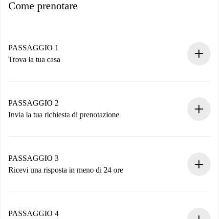
Come prenotare
PASSAGGIO 1
Trova la tua casa
Processo di prenotazione 100% online.
Case e Proprietari verificati.
Hai tutte le informazioni necessarie in anticipo.
PASSAGGIO 2
Invia la tua richiesta di prenotazione
Invia dettagli base del tuo profilo e metodo di pagamento.
Ricorda che non ti addebiteremo nulla finché il proprietario
non accetta.
PASSAGGIO 3
Ricevi una risposta in meno di 24 ore
Il proprietario ha fino a 24 ore per confermare.
Se accettata, ti addebiteremo il pagamento e ti metteremo in
contatto con il proprietario.
PASSAGGIO 4