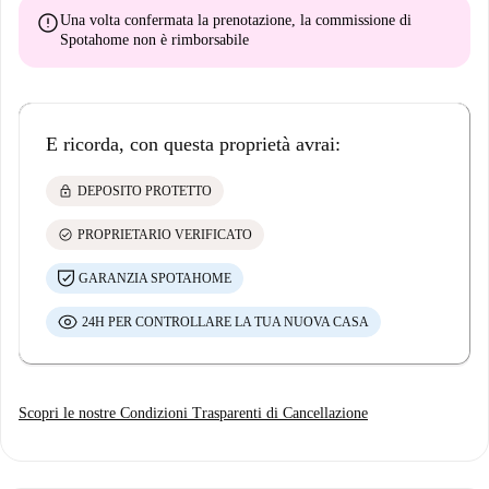
error
Una volta confermata la prenotazione, la commissione di
Spotahome
non è rimborsabile
E ricorda, con questa proprietà avrai:
lock
DEPOSITO PROTETTO
check_circle
PROPRIETARIO VERIFICATO
GARANZIA SPOTAHOME
24H PER CONTROLLARE LA TUA NUOVA CASA
Scopri le nostre Condizioni Trasparenti di Cancellazione