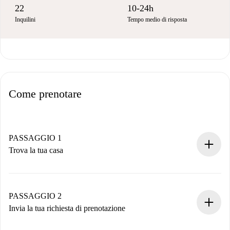
22
10-24h
Inquilini
Tempo medio di risposta
Come prenotare
PASSAGGIO 1
Trova la tua casa
Processo di prenotazione 100% online.
Case e Proprietari verificati.
Hai tutte le informazioni necessarie in anticipo.
PASSAGGIO 2
Invia la tua richiesta di prenotazione
Invia dettagli base del tuo profilo e metodo di pagamento.