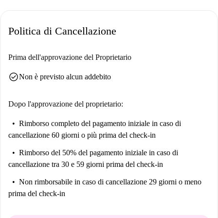
come La Quinta del Sordo, un'oasi di pace in stile mediterraneo, e
attrazioni turistiche come Perro Semihundido e il Parque De Caramuel.
Politica di Cancellazione
Godetevi i ristoranti Bar Estepa, La Flor del Mar e Manaos, perfetti per
esplorare la vivace zona di Madrid.
Prima dell'approvazione del Proprietario
check_circle
Non è previsto alcun addebito
Dopo l'approvazione del proprietario:
Rimborso completo del pagamento iniziale
in caso di
cancellazione 60 giorni o più prima del check-in
Rimborso del 50% del pagamento iniziale
in caso di
cancellazione tra 30 e 59 giorni prima del check-in
Non rimborsabile
in caso di cancellazione 29 giorni o meno
prima del check-in