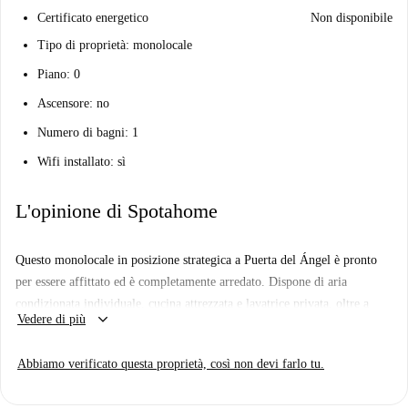
Certificato energetico
Non disponibile
Tipo di proprietà: monolocale
Piano: 0
Ascensore: no
Numero di bagni: 1
Wifi installato: sì
L'opinione di Spotahome
Questo monolocale in posizione strategica a Puerta del Ángel è pronto
per essere affittato ed è completamente arredato. Dispone di aria
condizionata individuale, cucina attrezzata e lavatrice privata, oltre a
keyboard_arrow_down
Vedere di più
tutte le utenze incluse (elettricità, gas, acqua, Wi-Fi). Le coppie sono
benvenute in questo grazioso spazio, verificato personalmente
Abbiamo verificato questa proprietà, così non devi farlo tu.
dall'Homechecker di Spotahome.
Situato a Puerta del Ángel, nelle vicinanze troverete punti di riferimento