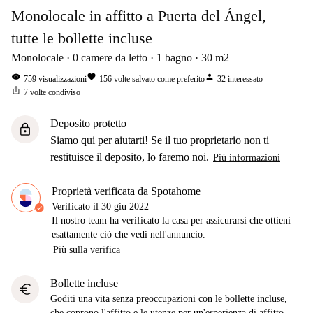
Monolocale in affitto a Puerta del Ángel,
tutte le bollette incluse
Monolocale
0
camere da letto
1
bagno
30
m2
visibility
favorite
person
759
visualizzazioni
156
volte salvato come preferito
32
interessato
ios_share
7
volte condiviso
Deposito protetto
lock
Siamo qui per aiutarti! Se il tuo proprietario non ti
restituisce il deposito, lo faremo noi.
Più informazioni
Proprietà verificata da Spotahome
Verificato il
30 giu 2022
Il nostro team ha verificato la casa per assicurarsi che ottieni
esattamente ciò che vedi nell'annuncio.
Più sulla verifica
Bollette incluse
euro
Goditi una vita senza preoccupazioni con le bollette incluse,
che coprono l'affitto e le utenze per un'esperienza di affitto