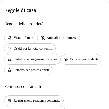
Regole di casa
Regole della proprietà
smoke_free
pet_supplies
Vietato fumare
Animali non ammessi
person_add
Ospiti per la notte consentiti
partner_heart
school
Perfetto per soggiorni di coppia
Perfetto per studenti
business_center
Perfetto per professionisti
Permessi contrattuali
credit_score
Registrazione residenza consentita