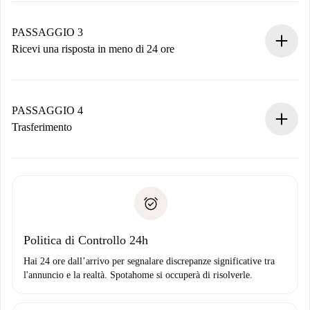
Ricorda che non ti addebiteremo nulla finché il proprietario
non accetta.
PASSAGGIO 3
Ricevi una risposta in meno di 24 ore
Il proprietario ha fino a 24 ore per confermare.
Se accettata, ti addebiteremo il pagamento e ti metteremo in
contatto con il proprietario.
PASSAGGIO 4
Se rifiutata: non ti addebiteremo nulla e ti proporremo
Trasferimento
alternative.
Concorda con il proprietario i dettagli del tuo arrivo, ritiro
Documenti richiesti se la proprietà è “
Spotahome plus
”.
delle chiavi, ecc.
Documento d'identità o Passaporto
Spotahome trasferirà il primo pagamento al proprietario
Prova di solvibilità
solo se non segnali problemi.
Domiciliazione del pagamento
Politica di Controllo 24h
Hai 24 ore dall’arrivo per segnalare discrepanze significative tra
l'annuncio e la realtà. Spotahome si occuperà di risolverle.