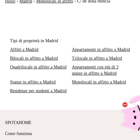
Inizio
›
Madrid
›
Monolocali in affitto
›
C/ de doña mencía
Tipi di proprietà in Madrid
Affitti a Madrid
Appartamenti in affitto a Madrid
Bilocali in affitto a Madrid
Trilocale in affitto a Madrid
Quadrilocale in affitto a Madrid
Appartamenti con più di 3
stanze in affitto a Madrid
Stanze in affitto a Madrid
Monolocali in affitto a Madrid
Residenze per studenti a Madrid
SPOTAHOME
Come funziona