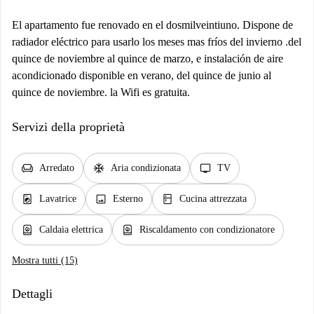
El apartamento fue renovado en el dosmilveintiuno. Dispone de
radiador eléctrico para usarlo los meses mas fríos del invierno .del
quince de noviembre al quince de marzo, e instalación de aire
acondicionado disponible en verano, del quince de junio al
quince de noviembre. la Wifi es gratuita.
Servizi della proprietà
chair
ac_unit
tv
Arredato
Aria condizionata
TV
local_laundry_service
image
kitchen
Lavatrice
Esterno
Cucina attrezzata
water_heater
water_heater
Caldaia elettrica
Riscaldamento con condizionatore
Mostra tutti (15)
Dettagli