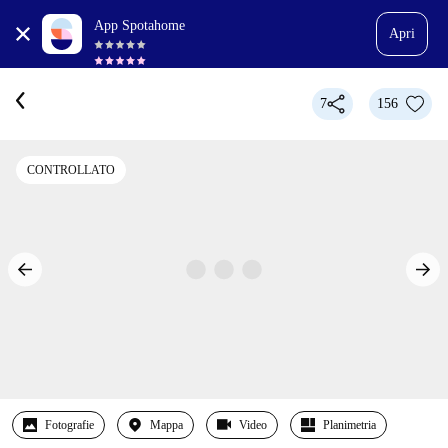
App Spotahome
Apri
7
156
CONTROLLATO
Fotografie
Mappa
Video
Planimetria