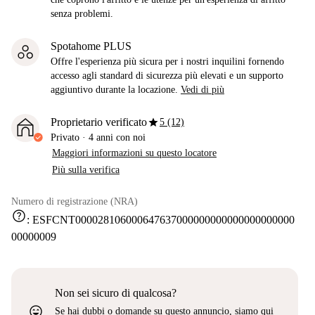
senza problemi.
Spotahome PLUS
Offre l'esperienza più sicura per i nostri inquilini fornendo
accesso agli standard di sicurezza più elevati e un supporto
aggiuntivo durante la locazione.
Vedi di più
star
Proprietario verificato
5 (12)
Privato
·
4 anni
con noi
Maggiori informazioni su questo locatore
Più sulla verifica
Numero di registrazione (NRA)
help
:
ESFCNT000028106000647637000000000000000000000
00000009
Non sei sicuro di qualcosa?
sentiment_very_satisfied
Se hai dubbi o domande su questo annuncio, siamo qui