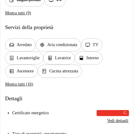
soap
tv
Mostra tutti (9)
Servizi della proprietà
chair
ac_unit
tv
Arredato
Aria condizionata
TV
dishwasher_gen
local_laundry_service
window_open
Lavastoviglie
Lavatrice
Interno
elevator
kitchen
Ascensore
Cucina attrezzata
Mostra tutti (16)
Dettagli
Certificato energetico
G
Vedi dettagli
Tipo di proprietà: appartamento