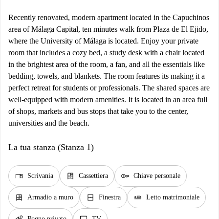
Recently renovated, modern apartment located in the Capuchinos
area of ​​Málaga Capital, ten minutes walk from Plaza de El Ejido,
where the University of Málaga is located. Enjoy your private
room that includes a cozy bed, a study desk with a chair located
in the brightest area of ​​the room, a fan, and all the essentials like
bedding, towels, and blankets. The room features its making it a
perfect retreat for students or professionals. The shared spaces are
well-equipped with modern amenities. It is located in an area full
of shops, markets and bus stops that take you to the center,
universities and the beach.
La tua stanza (Stanza 1)
desk
dresser
key
Scrivania
Cassettiera
Chiave personale
dresser
window_closed
airline_seat_flat
Armadio a muro
Finestra
Letto matrimoniale
Bagno privato
TV