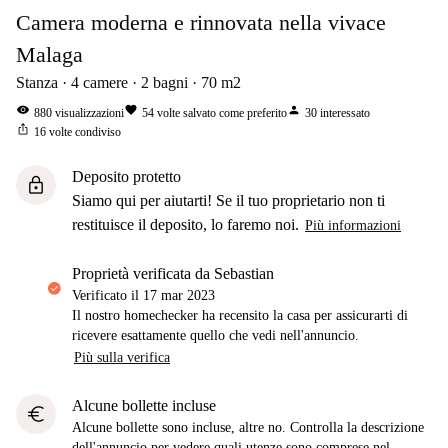
Camera moderna e rinnovata nella vivace
Malaga
Stanza
4
camere
2
bagni
70
m2
visibility
favorite
person
880
visualizzazioni
54
volte salvato come preferito
30
interessato
ios_share
16
volte condiviso
Deposito protetto
lock
Siamo qui per aiutarti! Se il tuo proprietario non ti
restituisce il deposito, lo faremo noi.
Più informazioni
proprietà verificata da Sebastian
Verificato il
17 mar 2023
Il nostro homechecker ha recensito la casa per assicurarti di
ricevere esattamente quello che vedi nell'annuncio.
Più sulla verifica
Alcune bollette incluse
euro
Alcune bollette sono incluse, altre no. Controlla la descrizione
dell'annuncio per vedere quali utenze sono comprese nel