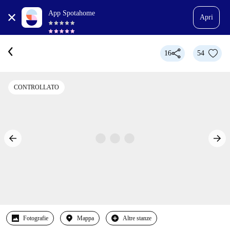
App Spotahome
Apri
16
54
CONTROLLATO
Fotografie
Mappa
Altre stanze