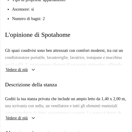
Ascensore: sì
Numero di bagni: 2
L'opinione di Spotahome
Gli spazi condivisi sono ben attrezzati con comfort moderni, tra cui un
condizionatore portatile, lavastoviglie, lavatrice, tostapane e macchina
per il caffè. L'appartamento dispone di tre stanze aggiuntive, offrendo
keyboard_arrow_down
Vedere di più
un'atmosfera accogliente e comunitaria.
Situato nella zona di Capuchinos, questo appartamento di 85 m2
Descrizione della stanza
recentemente ristrutturato offre uno spazio luminoso e contemporaneo
per una vita confortevole. Con quattro stanze eleganti e una piccola
Goditi la tua stanza privata che include un ampio letto da 1,40 x 2,00 m,
terrazza, è un perfetto mix di comodità e fascino, ideale per studenti o
una scrivania con sedia, un ventilatore e tutti gli elementi essenziali
professionisti che cercano una casa accogliente a Malaga.
come biancheria da letto, asciugamani e coperte. La stanza è dotata di
keyboard_arrow_down
Vedere di più
ciò che la rende un rifugio perfetto per studenti o professionisti.