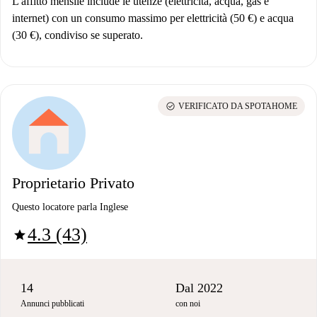
L'affitto mensile include le utenze (elettricità, acqua, gas e
internet) con un consumo massimo per elettricità (50 €) e acqua
(30 €), condiviso se superato.
check_circle
VERIFICATO DA SPOTAHOME
Proprietario Privato
Questo locatore parla Inglese
4.3 (43)
star
14
Dal 2022
Annunci pubblicati
con noi