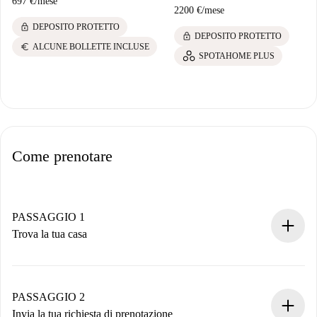
697 €
/
mese
2200 €
/
mese
lock
DEPOSITO PROTETTO
lock
DEPOSITO PROTETTO
euro
ALCUNE BOLLETTE INCLUSE
SPOTAHOME PLUS
Come prenotare
PASSAGGIO 1
Trova la tua casa
Processo di prenotazione 100% online.
Case e Proprietari verificati.
Hai tutte le informazioni necessarie in anticipo.
PASSAGGIO 2
Invia la tua richiesta di prenotazione