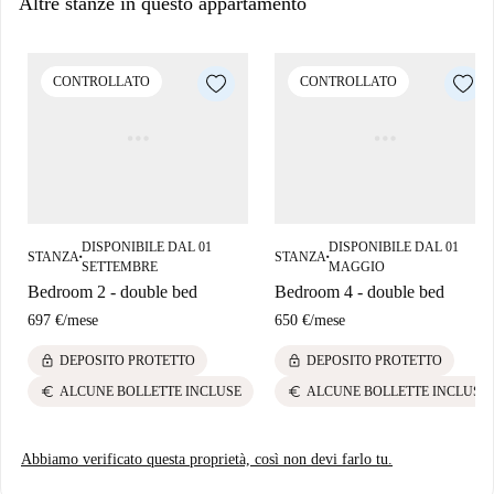
Altre stanze in questo appartamento
CONTROLLATO
CONTROLLATO
DISPONIBILE DAL 01
DISPONIBILE DAL 01
STANZA
STANZA
■
■
SETTEMBRE
MAGGIO
Bedroom 2 - double bed
Bedroom 4 - double bed
697 €
/
mese
650 €
/
mese
lock
lock
DEPOSITO PROTETTO
DEPOSITO PROTETTO
euro
euro
ALCUNE BOLLETTE INCLUSE
ALCUNE BOLLETTE INCLUSE
Abbiamo verificato questa proprietà, così non devi farlo tu.