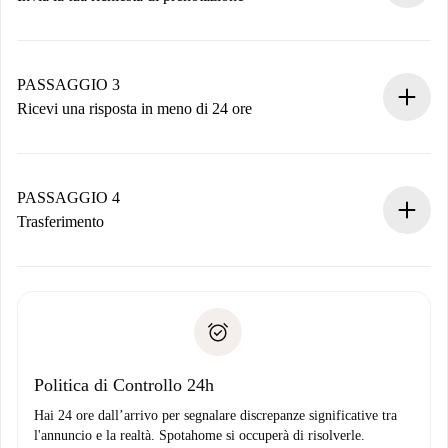
Invia dettagli base del tuo profilo e metodo di pagamento.
Ricorda che non ti addebiteremo nulla finché il proprietario
non accetta.
PASSAGGIO 3
Ricevi una risposta in meno di 24 ore
Il proprietario ha fino a 24 ore per confermare.
Se accettata, ti addebiteremo il pagamento e ti metteremo in
contatto con il proprietario.
PASSAGGIO 4
Se rifiutata: non ti addebiteremo nulla e ti proporremo
Trasferimento
alternative.
Concorda con il proprietario i dettagli del tuo arrivo, ritiro
Documenti richiesti se la proprietà è “
Spotahome plus
”.
delle chiavi, ecc.
Documento d'identità o Passaporto
Spotahome trasferirà il primo pagamento al proprietario
Prova di solvibilità
solo se non segnali problemi.
Domiciliazione del pagamento
Politica di Controllo 24h
Hai 24 ore dall’arrivo per segnalare discrepanze significative tra
l'annuncio e la realtà. Spotahome si occuperà di risolverle.