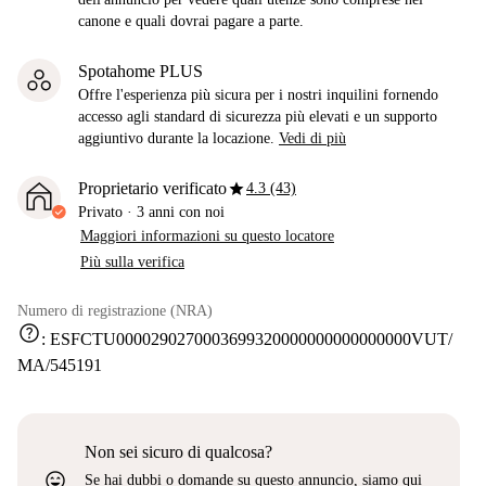
canone e quali dovrai pagare a parte.
Spotahome PLUS
Offre l'esperienza più sicura per i nostri inquilini fornendo
accesso agli standard di sicurezza più elevati e un supporto
aggiuntivo durante la locazione.
Vedi di più
star
Proprietario verificato
4.3 (43)
Privato
·
3 anni
con noi
Maggiori informazioni su questo locatore
Più sulla verifica
Numero di registrazione (NRA)
help
:
ESFCTU0000290270003699320000000000000000VUT/
MA/545191
Non sei sicuro di qualcosa?
sentiment_very_satisfied
Se hai dubbi o domande su questo annuncio, siamo qui