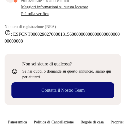
Professionale
·
4 anni
con noi
Maggiori informazioni su questo locatore
Più sulla verifica
Numero di registrazione (NRA)
help
:
ESFCNT000029027000013156000000000000000000000
00000008
Non sei sicuro di qualcosa?
sentiment_very_satisfied
Se hai dubbi o domande su questo annuncio, siamo qui
per aiutarti.
Contatta il Nostro Team
Panoramica
Politica di Cancellazione
Regole di casa
Proprietar