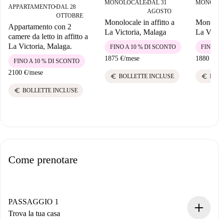
MONOLOCALE
DAL 31
MONOL
■
APPARTAMENTO
DAL 28
■
AGOSTO
OTTOBRE
Monolocale in affitto a
Monoloc
Appartamento con 2
La Victoria, Malaga
La Vict
camere da letto in affitto a
La Victoria, Malaga.
FINO A 10 % DI SCONTO
FINO 
1875 €
/
mese
1880 €
/
FINO A 10 % DI SCONTO
2100 €
/
mese
euro
euro
BOLLETTE INCLUSE
BO
euro
BOLLETTE INCLUSE
Come prenotare
PASSAGGIO 1
Trova la tua casa