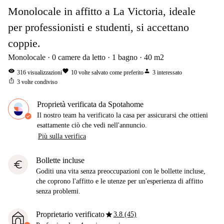
Monolocale in affitto a La Victoria, ideale
per professionisti e studenti, si accettano
coppie.
Monolocale
0
camere da letto
1
bagno
40
m2
visibility
favorite
person
316
visualizzazioni
10
volte salvato come preferito
3
interessato
ios_share
3
volte condiviso
Proprietà verificata da Spotahome
Il nostro team ha verificato la casa per assicurarsi che ottieni
esattamente ciò che vedi nell'annuncio.
Più sulla verifica
Bollette incluse
euro
Goditi una vita senza preoccupazioni con le bollette incluse,
che coprono l'affitto e le utenze per un'esperienza di affitto
senza problemi.
star
Proprietario verificato
3.8 (45)