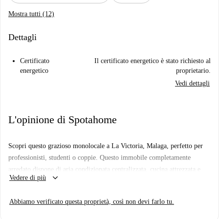
Mostra tutti (12)
Dettagli
Certificato
Il certificato energetico è stato richiesto al
energetico
proprietario.
Vedi dettagli
L'opinione di Spotahome
Scopri questo grazioso monolocale a La Victoria, Malaga, perfetto per
professionisti, studenti o coppie. Questo immobile completamente
arredato dispone di aria condizionata centralizzata, cucina attrezzata e
keyboard_arrow_down
Vedere di più
lavatrice in comune. Come per tutti gli annunci di Spotahome, ogni
proprietario viene accuratamente selezionato, garantendo affidabilità e
Abbiamo verificato questa proprietà, così non devi farlo tu.
tranquillità.