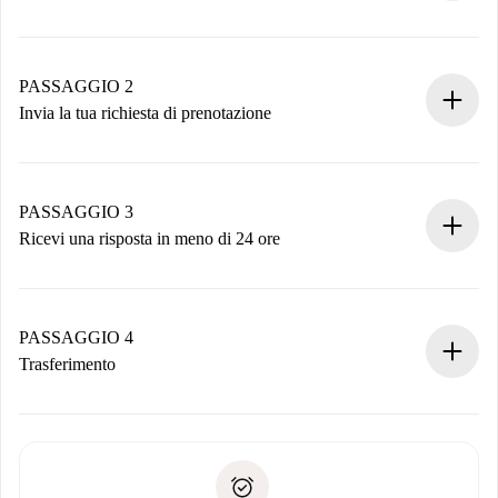
Processo di prenotazione 100% online.
Case e Proprietari verificati.
Hai tutte le informazioni necessarie in anticipo.
PASSAGGIO 2
Invia la tua richiesta di prenotazione
Invia dettagli base del tuo profilo e metodo di pagamento.
Ricorda che non ti addebiteremo nulla finché il proprietario
non accetta.
PASSAGGIO 3
Ricevi una risposta in meno di 24 ore
Il proprietario ha fino a 24 ore per confermare.
Se accettata, ti addebiteremo il pagamento e ti metteremo in
contatto con il proprietario.
PASSAGGIO 4
Se rifiutata: non ti addebiteremo nulla e ti proporremo
Trasferimento
alternative.
Concorda con il proprietario i dettagli del tuo arrivo, ritiro
Documenti richiesti se la proprietà è “
Spotahome plus
”.
delle chiavi, ecc.
Documento d'identità o Passaporto
Spotahome trasferirà il primo pagamento al proprietario
Prova di solvibilità
solo se non segnali problemi.
Domiciliazione del pagamento