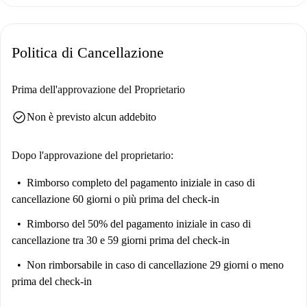
La Victoria offre un facile accesso a numerosi punti di interesse, tra cui
Plaza de la Victoria, la Statua di Pablo Ruiz Picasso e le Mezquitas
Funerarias de Málaga. Goditi la comodità di raggiungere a piedi diverse
Politica di Cancellazione
attrazioni, rendendo questo monolocale una scelta eccezionale per la tua
nuova casa.
Prima dell'approvazione del Proprietario
check_circle
Non è previsto alcun addebito
Dopo l'approvazione del proprietario:
Rimborso completo del pagamento iniziale
in caso di
cancellazione 60 giorni o più prima del check-in
Rimborso del 50% del pagamento iniziale
in caso di
cancellazione tra 30 e 59 giorni prima del check-in
Non rimborsabile
in caso di cancellazione 29 giorni o meno
prima del check-in