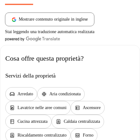
Mostrare contenuto originale in inglese
Stai leggendo una traduzione automatica realizzata
Cosa offre questa proprietà?
Servizi della proprietà
chair
ac_unit
Arredato
Aria condizionata
local_laundry_service
elevator
Lavatrice nelle aree comuni
Ascensore
kitchen
water_heater
Cucina attrezzata
Caldaia centralizzata
water_heater
oven_gen
Riscaldamento centralizzato
Forno