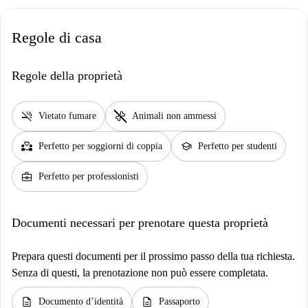
Regole di casa
Regole della proprietà
smoke_free
pet_supplies
Vietato fumare
Animali non ammessi
partner_heart
school
Perfetto per soggiorni di coppia
Perfetto per studenti
business_center
Perfetto per professionisti
Documenti necessari per prenotare questa proprietà
Prepara questi documenti per il prossimo passo della tua richiesta.
Senza di questi, la prenotazione non può essere completata.
description
description
Documento d’identità
Passaporto