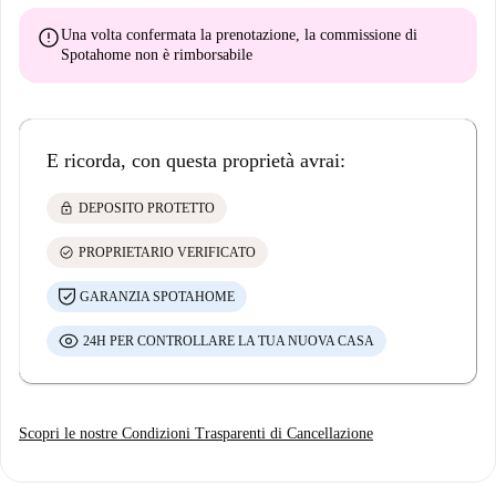
error
Una volta confermata la prenotazione, la commissione di
Spotahome
non è rimborsabile
E ricorda, con questa proprietà avrai:
lock
DEPOSITO PROTETTO
check_circle
PROPRIETARIO VERIFICATO
GARANZIA SPOTAHOME
24H PER CONTROLLARE LA TUA NUOVA CASA
Scopri le nostre Condizioni Trasparenti di Cancellazione