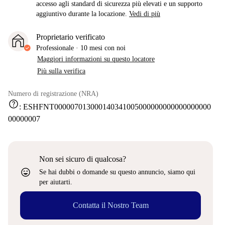
accesso agli standard di sicurezza più elevati e un supporto
aggiuntivo durante la locazione.
Vedi di più
Proprietario verificato
Professionale
·
10 mesi
con noi
Maggiori informazioni su questo locatore
Più sulla verifica
Numero di registrazione (NRA)
help
:
ESHFNT000007013000140341005000000000000000000
00000007
Non sei sicuro di qualcosa?
sentiment_very_satisfied
Se hai dubbi o domande su questo annuncio, siamo qui
per aiutarti.
Contatta il Nostro Team