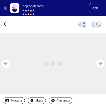
App Spotahome
Apri
4
5
Fotografie
Mappa
Altre stanze