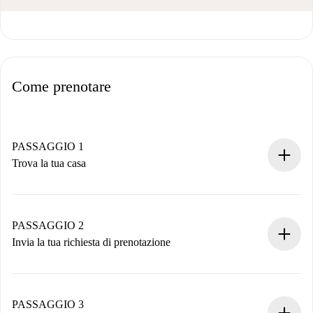
Come prenotare
PASSAGGIO 1
Trova la tua casa
Processo di prenotazione 100% online.
Case e Proprietari verificati.
Hai tutte le informazioni necessarie in anticipo.
PASSAGGIO 2
Invia la tua richiesta di prenotazione
Invia dettagli base del tuo profilo e metodo di pagamento.
Ricorda che non ti addebiteremo nulla finché il proprietario
non accetta.
PASSAGGIO 3