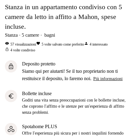
Stanza in un appartamento condiviso con 5
camere da letto in affitto a Mahon, spese
incluse.
Stanza
5
camere
bagni
visibility
favorite
person
57
visualizzazioni
5
volte salvato come preferito
4
interessato
ios_share
4
volte condiviso
Deposito protetto
lock
Siamo qui per aiutarti! Se il tuo proprietario non ti
restituisce il deposito, lo faremo noi.
Più informazioni
Bollette incluse
euro
Goditi una vita senza preoccupazioni con le bollette incluse,
che coprono l'affitto e le utenze per un'esperienza di affitto
senza problemi.
Spotahome PLUS
Offre l'esperienza più sicura per i nostri inquilini fornendo