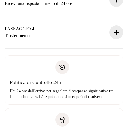
Ricevi una risposta in meno di 24 ore
Il proprietario ha fino a 24 ore per confermare.
Se accettata, ti addebiteremo il pagamento e ti metteremo in
contatto con il proprietario.
PASSAGGIO 4
Se rifiutata: non ti addebiteremo nulla e ti proporremo
Trasferimento
alternative.
Concorda con il proprietario i dettagli del tuo arrivo, ritiro
Documenti richiesti se la proprietà è “
Spotahome plus
”.
delle chiavi, ecc.
Documento d'identità o Passaporto
Spotahome trasferirà il primo pagamento al proprietario
Prova di solvibilità
solo se non segnali problemi.
Domiciliazione del pagamento
Politica di Controllo 24h
Hai 24 ore dall’arrivo per segnalare discrepanze significative tra
l'annuncio e la realtà. Spotahome si occuperà di risolverle.