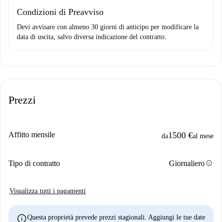
Condizioni di Preavviso
Devi avvisare con almeno 30 giorni di anticipo per modificare la
data di uscita, salvo diversa indicazione del contratto.
Prezzi
Affitto mensile
1500 €
da
al mese
info
Tipo di contratto
Giornaliero
Visualizza tutti i pagamenti
info
Questa proprietà prevede prezzi stagionali. Aggiungi le tue date