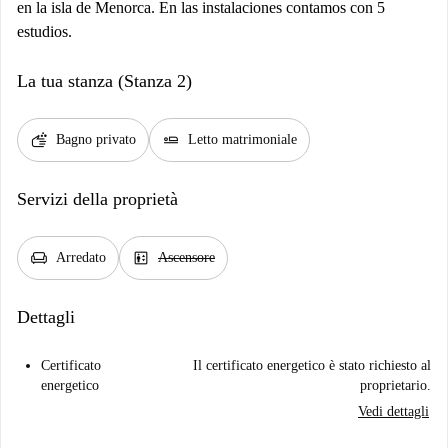
en la isla de Menorca. En las instalaciones contamos con 5
estudios.
La tua stanza (Stanza 2)
soap
airline_seat_flat
Bagno privato
Letto matrimoniale
Servizi della proprietà
chair
elevator
Arredato
Ascensore
Dettagli
Certificato
Il certificato energetico è stato richiesto al
energetico
proprietario.
Vedi dettagli