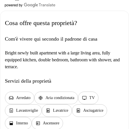
Cosa offre questa proprietà?
Com'è vivere qui secondo il padrone di casa
Bright newly built apartment with a large living area, fully
equipped kitchen, double bedroom, bathroom with shower, and
terrace.
Servizi della proprietà
chair
ac_unit
tv
Arredato
Aria condizionata
TV
dishwasher_gen
local_laundry_service
local_laundry_service
Lavastoviglie
Lavatrice
Asciugatrice
window_open
elevator
Interno
Ascensore