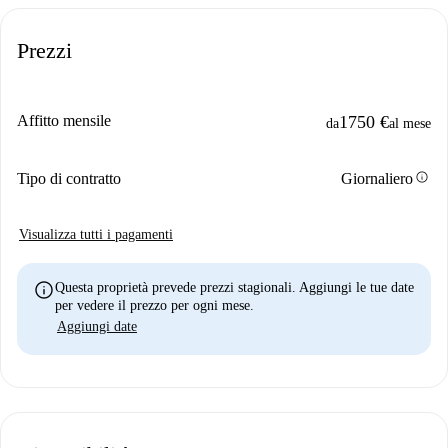
Prezzi
Affitto mensile
1750 €
da
al mese
info
Tipo di contratto
Giornaliero
Visualizza tutti i pagamenti
info
Questa proprietà prevede prezzi stagionali. Aggiungi le tue date
per vedere il prezzo per ogni mese.
Aggiungi date