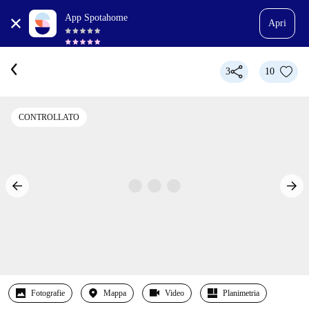
App Spotahome
Apri
3
10
CONTROLLATO
Fotografie
Mappa
Video
Planimetria