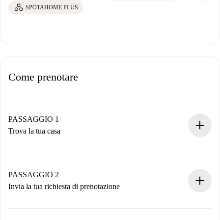
SPOTAHOME PLUS
Come prenotare
PASSAGGIO 1
Trova la tua casa
Processo di prenotazione 100% online.
Case e Proprietari verificati.
Hai tutte le informazioni necessarie in anticipo.
PASSAGGIO 2
Invia la tua richiesta di prenotazione
Invia dettagli base del tuo profilo e metodo di pagamento.
Ricorda che non ti addebiteremo nulla finché il proprietario