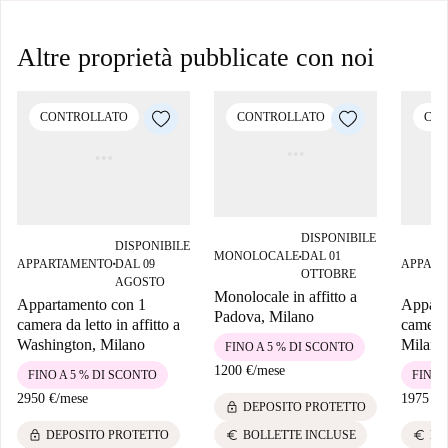
Altre proprietà pubblicate con noi
CONTROLLATO
CONTROLLATO
CON
DISPONIBILE
DISPONIBILE
MONOLOCALE
DAL 01
■
APPARTAMENTO
DAL 09
APPAR
■
OTTOBRE
AGOSTO
Monolocale in affitto a
Appartamento con 1
Appart
Padova, Milano
camera da letto in affitto a
camere d
Washington, Milano
Milano
FINO A 5 % DI SCONTO
1200 €
/
mese
FINO A 5 % DI SCONTO
FINO 
2950 €
/
mese
1975 €
/
lock
DEPOSITO PROTETTO
lock
euro
euro
DEPOSITO PROTETTO
BO
BOLLETTE INCLUSE