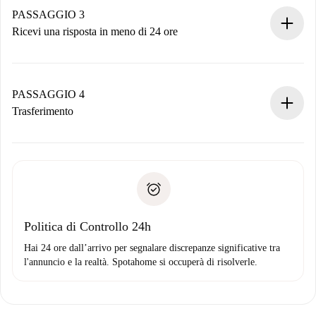
non accetta.
PASSAGGIO 3
Ricevi una risposta in meno di 24 ore
Il proprietario ha fino a 24 ore per confermare.
Se accettata, ti addebiteremo il pagamento e ti metteremo in
contatto con il proprietario.
PASSAGGIO 4
Se rifiutata: non ti addebiteremo nulla e ti proporremo
Trasferimento
alternative.
Concorda con il proprietario i dettagli del tuo arrivo, ritiro
Documenti richiesti se la proprietà è “
Spotahome plus
”.
delle chiavi, ecc.
Documento d'identità o Passaporto
Spotahome trasferirà il primo pagamento al proprietario
Prova di solvibilità
solo se non segnali problemi.
Domiciliazione del pagamento
Politica di Controllo 24h
Hai 24 ore dall’arrivo per segnalare discrepanze significative tra
l'annuncio e la realtà. Spotahome si occuperà di risolverle.