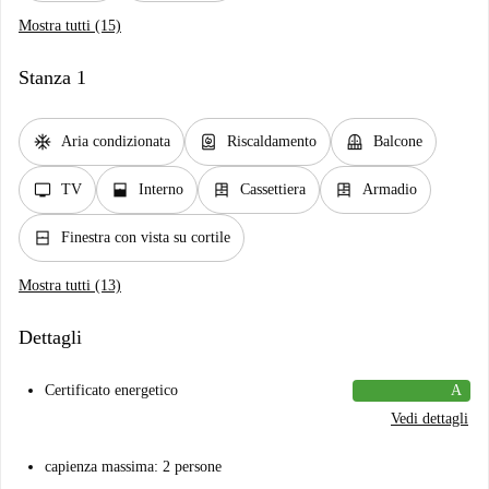
Mostra tutti (15)
Stanza 1
ac_unit
water_heater
balcony
Aria condizionata
Riscaldamento
Balcone
tv
window_open
dresser
dresser
TV
Interno
Cassettiera
Armadio
window_closed
Finestra con vista su cortile
Mostra tutti (13)
Dettagli
Certificato energetico
A
Vedi dettagli
capienza massima: 2 persone