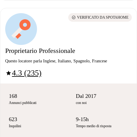
check_circle
VERIFICATO DA SPOTAHOME
Proprietario Professionale
Questo locatore parla Inglese, Italiano, Spagnolo, Francese
4.3 (235)
star
168
Dal 2017
Annunci pubblicati
con noi
623
9-15h
Inquilini
Tempo medio di risposta