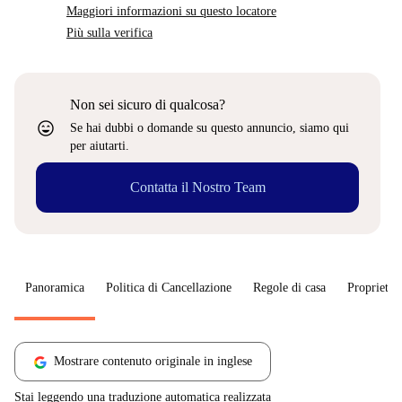
Maggiori informazioni su questo locatore
Più sulla verifica
Non sei sicuro di qualcosa?
sentiment_very_satisfied
Se hai dubbi o domande su questo annuncio, siamo qui
per aiutarti.
Contatta il Nostro Team
Panoramica
Politica di Cancellazione
Regole di casa
Proprietar
Mostrare contenuto originale in inglese
Stai leggendo una traduzione automatica realizzata