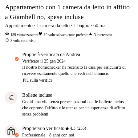
Appartamento con 1 camera da letto in affitto
a Giambellino, spese incluse
Appartamento
1
camera da letto
1
bagno
60
m2
visibility
favorite
person
189
visualizzazioni
10
volte salvato come preferito
3
interessato
ios_share
3
volte condiviso
proprietà verificata da Andrea
Verificato il
25 gen 2024
Il nostro homechecker ha recensito la casa per assicurarti di
ricevere esattamente quello che vedi nell'annuncio.
Più sulla verifica
Bollette incluse
euro
Goditi una vita senza preoccupazioni con le bollette incluse,
che coprono l'affitto e le utenze per un'esperienza di affitto
senza problemi.
star
Proprietario verificato
4.3 (235)
Professionale
·
8 anni
con noi