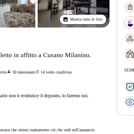
lock
Mostra tutte le foto
tto in affitto a Cusano Milanino.
SEM
person
ios_share
erito
50
interessato
14
volte condiviso
ario non ti restituisce il deposito, lo faremo noi.
curarsi che ottieni esattamente ciò che vedi nell'annuncio.