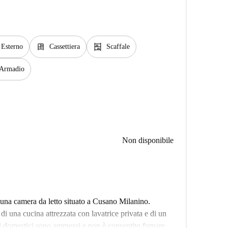
dresser
shelves
Esterno
Cassettiera
Scaffale
Armadio
Non disponibile
una camera da letto situato a Cusano Milanino.
 una cucina attrezzata con lavatrice privata e di un
i domestici sono ammessi e non è consentito fumare