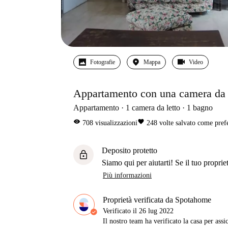
Fotografie
Mappa
Video
Appartamento con una camera da le
Appartamento
1
camera da letto
1
bagno
visibility
favorite
708
visualizzazioni
248
volte salvato come pref
Deposito protetto
lock
Siamo qui per aiutarti! Se il tuo propriet
Più informazioni
Proprietà verificata da Spotahome
Verificato il
26 lug 2022
Il nostro team ha verificato la casa per assi