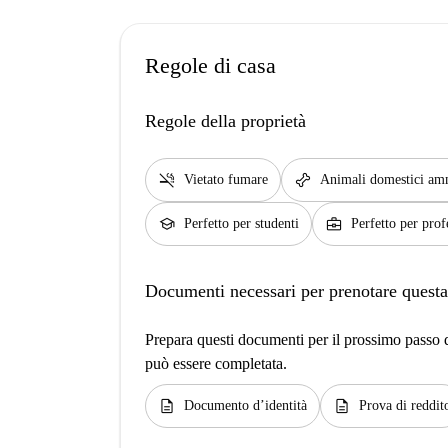
Regole di casa
Regole della proprietà
smoke_free
pet_supplies
Vietato fumare
Animali domestici am
school
business_center
Perfetto per studenti
Perfetto per prof
Documenti necessari per prenotare questa
Prepara questi documenti per il prossimo passo de
può essere completata.
description
description
Documento d’identità
Prova di reddit