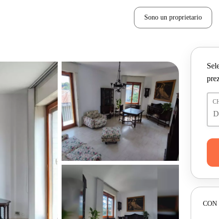
Sono un proprietario
Sele
prez
C
CON