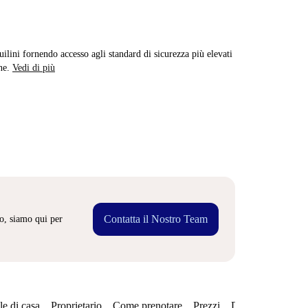
quilini fornendo accesso agli standard di sicurezza più elevati
ne.
Vedi di più
Contatta il Nostro Team
o, siamo qui per
e di casa
Proprietario
Come prenotare
Prezzi
Disponibilità