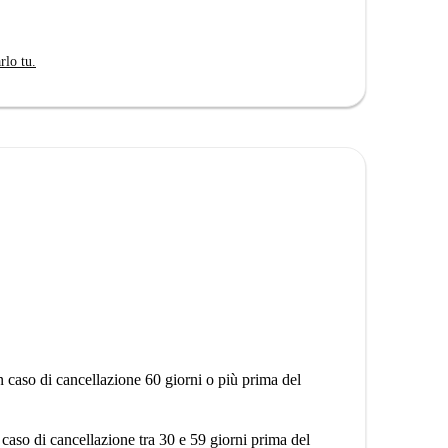
a Spotahome, garantendo il rispetto dei nostri standard
rlo tu.
posizione comoda vicino a diversi servizi e luoghi di
del Caffè o esplorare la vicina Torre dell'Acquedotto.
elle vicinanze. Inoltre, il Monumento Luigi Buffoli e
li e ricreative. Questo appartamento offre
n caso di cancellazione 60 giorni o più prima del
 caso di cancellazione tra 30 e 59 giorni prima del