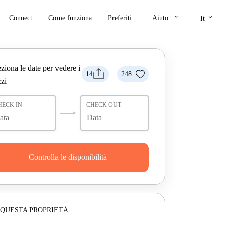
keyboard_arrow_down
keyboard_arrow_down
Connect
Come funziona
Preferiti
Aiuto
It
ziona le date per vedere i
14
248
zi
HECK IN
CHECK OUT
Controlla le disponibilità
 QUESTA PROPRIETÀ