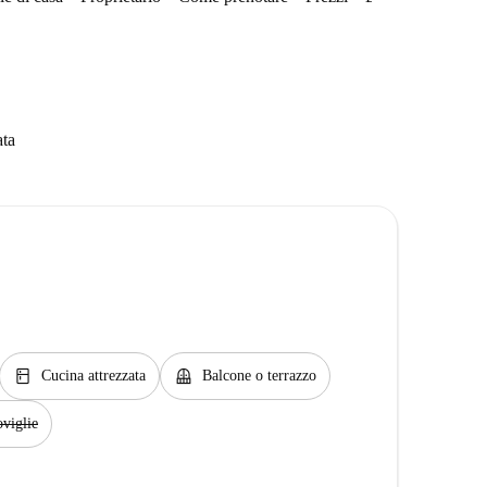
ata
kitchen
balcony
Cucina attrezzata
Balcone o terrazzo
viglie