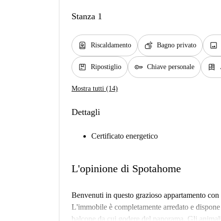
Stanza 1
water_heater
soap
image
Riscaldamento
Bagno privato
package
key
dresser
Ripostiglio
Chiave personale
Mostra tutti (14)
Dettagli
Certificato energetico
L'opinione di Spotahome
Benvenuti in questo grazioso appartamento con 
L'immobile è completamente arredato e dispone di
balcone da cui godere del panorama. Gli animal