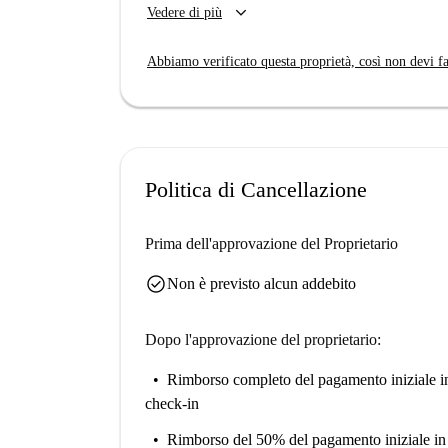
keyboard_arrow_down
Vedere di più
all'interno. L'appartamento è stato controllato d
di qualità.
Abbiamo verificato questa proprietà, così non devi fa
La proprietà si trova a Cusano Milanino, in una 
interesse. Potrete gustare un pasto alla Bottega 
Fare shopping è facile grazie al mercato Sigma n
lo Chalet del Tennis offrono opportunità cultura
un'esperienza di vita vivace e ben collegata.
Politica di Cancellazione
Prima dell'approvazione del Proprietario
check_circle
Non è previsto alcun addebito
Dopo l'approvazione del proprietario:
Rimborso completo del pagamento iniziale
i
check-in
Rimborso del 50% del pagamento iniziale
in