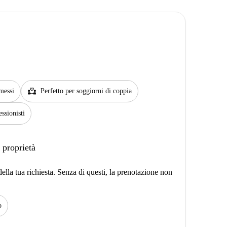
partner_heart
messi
Perfetto per soggiorni di coppia
essionisti
 proprietà
lla tua richiesta. Senza di questi, la prenotazione non
o