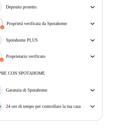
Deposito protetto
Siamo qui per aiutarti! Se il tuo proprietario non ti
restituisce il deposito, lo faremo noi.
Proprietà verificata da Spotahome
Più informazioni
Il nostro team ha verificato la casa per assicurarsi che
ottieni esattamente ciò che vedi nell'annuncio.
Spotahome PLUS
Più sulla verifica
Offre l'esperienza più sicura per i nostri inquilini
fornendo accesso agli standard di sicurezza più
Proprietario verificato
elevati e un supporto aggiuntivo durante la
Privato
·
4 anni
con noi
locazione.
Vedi di più
Maggiori informazioni su questo locatore
PRE CON SPOTAHOME
Più sulla verifica
Garanzia di Spotahome
Se il proprietario di casa cancella la tua prenotazione
con breve preavviso, noi A) ti pagheremo un hotel e
24 ore di tempo per controllare la tua casa
ti aiuteremo a trovare un'altra nuova sistemazione, o
Se l'appartamento non è come te lo aspettavi
B) ti rimborseremo totalmente
dall'annuncio, faccelo sapere entro le prime 24 ore
dall'entrata e ci impegneremo per trovare una
soluzione.