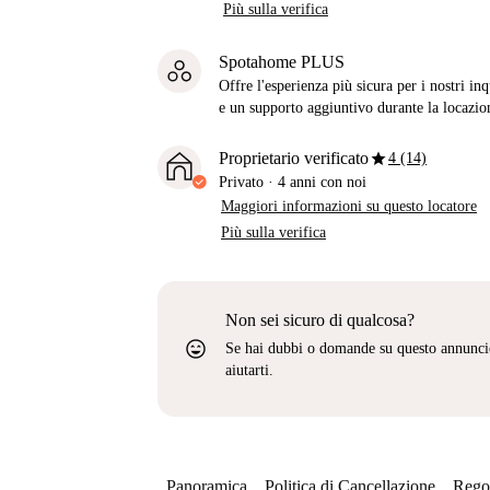
Più sulla verifica
Spotahome PLUS
Offre l'esperienza più sicura per i nostri in
e un supporto aggiuntivo durante la locazio
star
Proprietario verificato
4 (14)
Privato
·
4 anni
con noi
Maggiori informazioni su questo locatore
Più sulla verifica
Non sei sicuro di qualcosa?
sentiment_very_satisfied
Se hai dubbi o domande su questo annunci
aiutarti.
Panoramica
Politica di Cancellazione
Regol