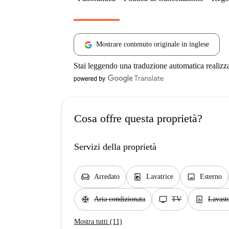
Mostrare contenuto originale in inglese
Stai leggendo una traduzione automatica realizz
Cosa offre questa proprietà?
Servizi della proprietà
chair
local_laundry_service
image
Arredato
Lavatrice
Esterno
ac_unit
tv
dishwasher_gen
Aria condizionata
TV
Lavasto
Mostra tutti (11)