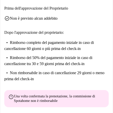
Poke Sushi Life e Ristorante Il Conte, che offrono una varietà di opzioni
per la ristorazione.
Prima dell'approvazione del Proprietario
check_circle
Non è previsto alcun addebito
Dopo l'approvazione del proprietario:
Rimborso completo del pagamento iniziale
in caso di
cancellazione 60 giorni o più prima del check-in
Rimborso del 50% del pagamento iniziale
in caso di
cancellazione tra 30 e 59 giorni prima del check-in
Non rimborsabile
in caso di cancellazione 29 giorni o meno
prima del check-in
error
Una volta confermata la prenotazione, la commissione di
Spotahome
non è rimborsabile