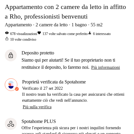
Appartamento con 2 camere da letto in affitto
a Rho, professionisti benvenuti
Appartamento
2
camere da letto
1
bagno
55
m2
visibility
favorite
person
678
visualizzazioni
137
volte salvato come preferito
6
interessato
ios_share
10
volte condiviso
Deposito protetto
lock
Siamo qui per aiutarti! Se il tuo proprietario non ti
restituisce il deposito, lo faremo noi.
Più informazioni
Proprietà verificata da Spotahome
Verificato il
27 set 2022
Il nostro team ha verificato la casa per assicurarsi che ottieni
esattamente ciò che vedi nell'annuncio.
Più sulla verifica
Spotahome PLUS
Offre l'esperienza più sicura per i nostri inquilini fornendo
accesso agli standard di sicurezza più elevati e un supporto