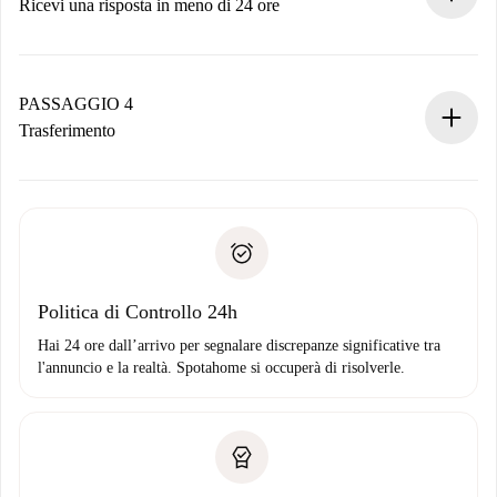
Ricevi una risposta in meno di 24 ore
Il proprietario ha fino a 24 ore per confermare.
Se accettata, ti addebiteremo il pagamento e ti metteremo in
contatto con il proprietario.
PASSAGGIO 4
Se rifiutata: non ti addebiteremo nulla e ti proporremo
Trasferimento
alternative.
Concorda con il proprietario i dettagli del tuo arrivo, ritiro
Documenti richiesti se la proprietà è “
Spotahome plus
”.
delle chiavi, ecc.
Documento d'identità o Passaporto
Spotahome trasferirà il primo pagamento al proprietario
Prova di solvibilità
solo se non segnali problemi.
Domiciliazione del pagamento
Politica di Controllo 24h
Hai 24 ore dall’arrivo per segnalare discrepanze significative tra
l'annuncio e la realtà. Spotahome si occuperà di risolverle.