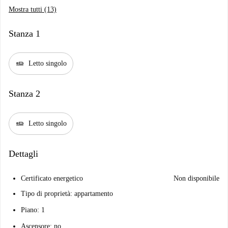
Mostra tutti (13)
Stanza 1
airline_seat_flat
Letto singolo
Stanza 2
airline_seat_flat
Letto singolo
Dettagli
Certificato energetico
Non disponibile
Tipo di proprietà: appartamento
Piano: 1
Ascensore: no