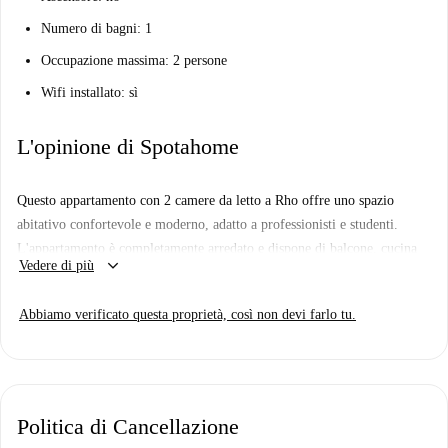
Numero di bagni: 1
Occupazione massima: 2 persone
Wifi installato: sì
L'opinione di Spotahome
Questo appartamento con 2 camere da letto a Rho offre uno spazio
abitativo confortevole e moderno, adatto a professionisti e studenti.
L'appartamento è completamente arredato e dispone di balcone, cucina
keyboard_arrow_down
Vedere di più
attrezzata con lavastoviglie e forno e servizi igienici in comune. Non è
consentito fumare e portare animali domestici. L'immobile è verificato
Abbiamo verificato questa proprietà, così non devi farlo tu.
da Spotahome per la vostra comodità.
Il quartiere di Rho offre ottime opportunità per cenare e visitare la città.
Tra le attrazioni nelle vicinanze figurano Palazzo Alla Torre, il
Monumento della Croce della Peste e Villa Visconti Banfi. Tra i
Politica di Cancellazione
ristoranti e i locali nelle immediate vicinanze figurano Bubblelab Rho,