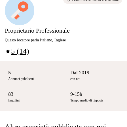
Proprietario Professionale
Questo locatore parla Italiano, Inglese
5 (14)
star
5
Dal 2019
Annunci pubblicati
con noi
83
9-15h
Inquilini
Tempo medio di risposta
Altre proprietà pubblicate con noi