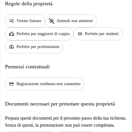
Regole della proprietà
smoke_free
pet_supplies
Vietato fumare
Animali non ammessi
partner_heart
school
Perfetto per soggiorni di coppia
Perfetto per studenti
business_center
Perfetto per professionisti
Permessi contrattuali
credit_score
Registrazione residenza non consentita
Documenti necessari per prenotare questa proprietà
Prepara questi documenti per il prossimo passo della tua richiesta.
Senza di questi, la prenotazione non può essere completata.