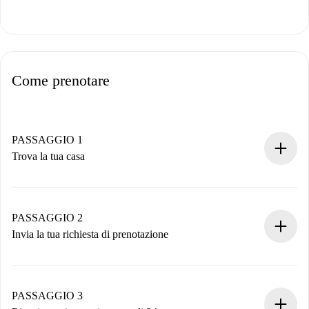
Come prenotare
PASSAGGIO 1
Trova la tua casa
Processo di prenotazione 100% online.
Case e Proprietari verificati.
Hai tutte le informazioni necessarie in anticipo.
PASSAGGIO 2
Invia la tua richiesta di prenotazione
Invia dettagli base del tuo profilo e metodo di pagamento.
Ricorda che non ti addebiteremo nulla finché il proprietario
non accetta.
PASSAGGIO 3