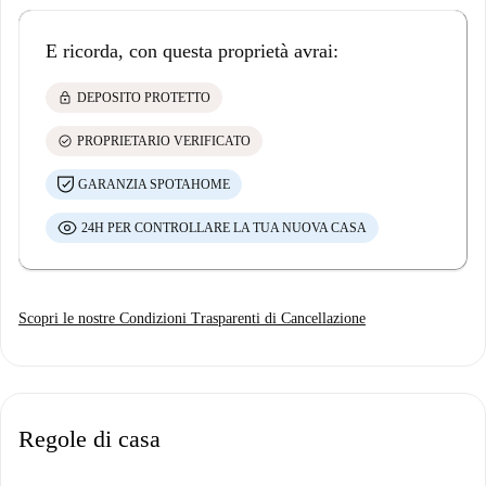
E ricorda, con questa proprietà avrai:
lock
DEPOSITO PROTETTO
check_circle
PROPRIETARIO VERIFICATO
GARANZIA SPOTAHOME
24H PER CONTROLLARE LA TUA NUOVA CASA
Scopri le nostre Condizioni Trasparenti di Cancellazione
Regole di casa