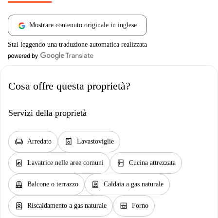
Mostrare contenuto originale in inglese
Stai leggendo una traduzione automatica realizzata
Cosa offre questa proprietà?
Servizi della proprietà
chair
dishwasher_gen
Arredato
Lavastoviglie
local_laundry_service
kitchen
Lavatrice nelle aree comuni
Cucina attrezzata
balcony
water_heater
Balcone o terrazzo
Caldaia a gas naturale
water_heater
oven_gen
Riscaldamento a gas naturale
Forno