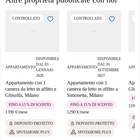
CONTROLLATO
CONTROLLATO
C
DISPONIBILE
DISPONIBILE
DAL 03
DAL 01
APPARTAMENTO
APPARTAMENTO
APPA
■
■
GENNAIO
SETTEMBRE
2028
2027
Appartamento con 1
Appartamento con 1
Appar
camera da letto in affitto a
camera da letto in affitto a
Ghiso
Ghisolfa, Milano
Simonetta, Milano
FINO
FINO A 15 % DI SCONTO
FINO A 15 % DI SCONTO
1190 
1390 €
/
mese
1290 €
/
mese
lock
D
lock
lock
DEPOSITO PROTETTO
DEPOSITO PROTETTO
SPOTAHOME PLUS
SPOTAHOME PLUS