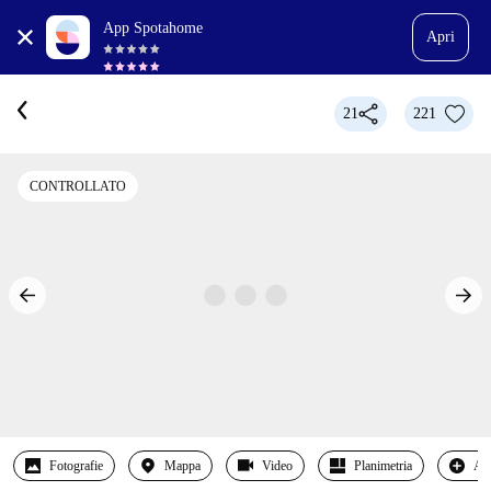
App Spotahome
Apri
21
221
CONTROLLATO
Fotografie
Mappa
Video
Planimetria
Alt