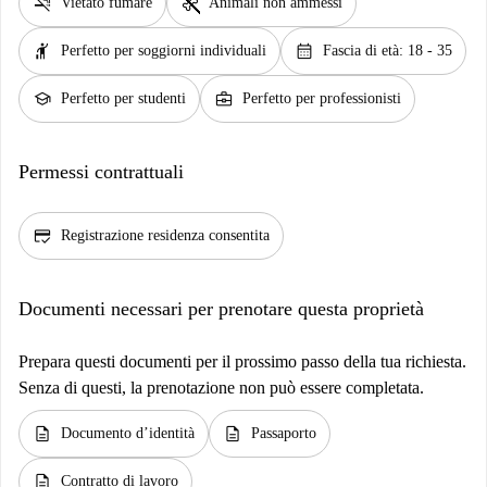
smoke_free
pet_supplies
Vietato fumare
Animali non ammessi
hail
calendar_month
Perfetto per soggiorni individuali
Fascia di età: 18 - 35
school
business_center
Perfetto per studenti
Perfetto per professionisti
Permessi contrattuali
credit_score
Registrazione residenza consentita
Documenti necessari per prenotare questa proprietà
Prepara questi documenti per il prossimo passo della tua richiesta.
Senza di questi, la prenotazione non può essere completata.
description
description
Documento d’identità
Passaporto
description
Contratto di lavoro