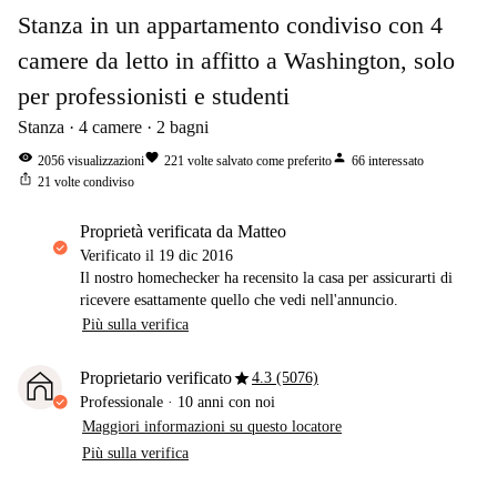
Stanza in un appartamento condiviso con 4
camere da letto in affitto a Washington, solo
per professionisti e studenti
Stanza
4
camere
2
bagni
visibility
favorite
person
2056
visualizzazioni
221
volte salvato come preferito
66
interessato
ios_share
21
volte condiviso
proprietà verificata da Matteo
Verificato il
19 dic 2016
Il nostro homechecker ha recensito la casa per assicurarti di
ricevere esattamente quello che vedi nell'annuncio.
Più sulla verifica
star
Proprietario verificato
4.3 (5076)
Professionale
·
10 anni
con noi
Maggiori informazioni su questo locatore
Più sulla verifica