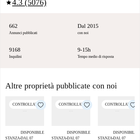
4.3 (5076)
star
662
Dal 2015
Annunci pubblicati
con noi
9168
9-15h
Inquilini
Tempo medio di risposta
Altre proprietà pubblicate con noi
CONTROLLATO
CONTROLLATO
CONTROLLATO
DISPONIBILE
DISPONIBILE
DISPONIBILE
STANZA
DAL 07
STANZA
DAL 07
STANZA
DAL 07
■
■
■