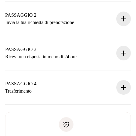
Processo di prenotazione 100% online.
Case e Proprietari verificati.
Hai tutte le informazioni necessarie in anticipo.
PASSAGGIO 2
Invia la tua richiesta di prenotazione
Invia dettagli base del tuo profilo e metodo di pagamento.
Ricorda che non ti addebiteremo nulla finché il proprietario
non accetta.
PASSAGGIO 3
Ricevi una risposta in meno di 24 ore
Il proprietario ha fino a 24 ore per confermare.
Se accettata, ti addebiteremo il pagamento e ti metteremo in
contatto con il proprietario.
PASSAGGIO 4
Se rifiutata: non ti addebiteremo nulla e ti proporremo
Trasferimento
alternative.
Concorda con il proprietario i dettagli del tuo arrivo, ritiro
Documenti richiesti se la proprietà è “
Spotahome plus
”.
delle chiavi, ecc.
Documento d'identità o Passaporto
Spotahome trasferirà il primo pagamento al proprietario
Prova di solvibilità
solo se non segnali problemi.
Domiciliazione del pagamento