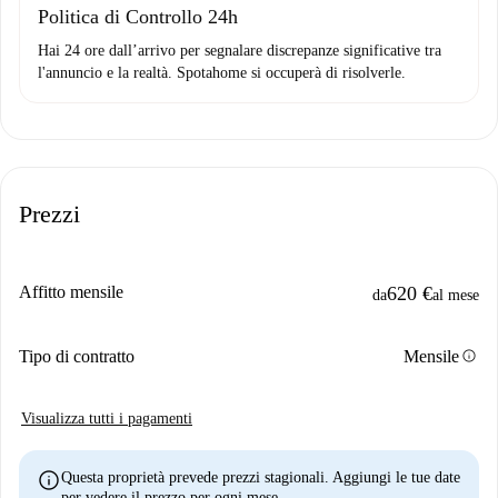
Politica di Controllo 24h
Hai 24 ore dall’arrivo per segnalare discrepanze significative tra
l'annuncio e la realtà. Spotahome si occuperà di risolverle.
Prezzi
Affitto mensile
620 €
da
al mese
info
Tipo di contratto
Mensile
Visualizza tutti i pagamenti
info
Questa proprietà prevede prezzi stagionali. Aggiungi le tue date
per vedere il prezzo per ogni mese.