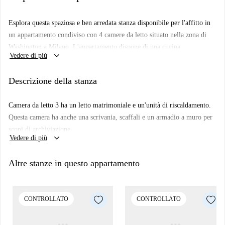
Esplora questa spaziosa e ben arredata stanza disponibile per l'affitto in
un appartamento condiviso con 4 camere da letto situato nella zona di
Washington a Milano. L'appartamento dispone di una cucina
keyboard_arrow_down
Vedere di più
completamente attrezzata, riscaldamento centralizzato e lavanderia
privata. È controllato da Spotahome, che ne garantisce qualità e
Descrizione della stanza
affidabilità. Si prega di notare che non sono ammessi animali domestici
e non è consentito fumare.
Camera da letto 3 ha un letto matrimoniale e un'unità di riscaldamento.
L'appartamento è situato in una posizione strategica nella zona di
Questa camera ha anche una scrivania, scaffali e un armadio a muro per
Washington. Nelle vicinanze, si trovano la Scultura "Il Pedone" e la
scopi di archiviazione.
Parrocchia San Francesco d'Assisi al Fopponino, attrazioni turistiche che
keyboard_arrow_down
Vedere di più
offrono esperienze culturali. Inoltre, diversi ristoranti, tra cui Pizzeria
Passione, Ya Xiang Lou e Helbiz Kitchen, sono raggiungibili a piedi.
Altre stanze in questo appartamento
Questa posizione offre comodità e comfort a Milano.
CONTROLLATO
CONTROLLATO