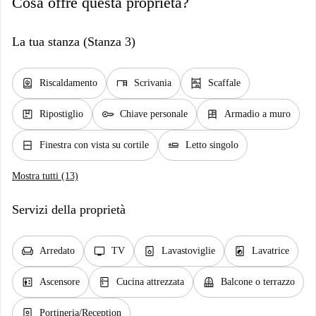
Cosa offre questa proprietà?
La tua stanza (Stanza 3)
water_heater
desk
shelves
Riscaldamento
Scrivania
Scaffale
package
key
dresser
Ripostiglio
Chiave personale
Armadio a muro
window_closed
airline_seat_flat
Finestra con vista su cortile
Letto singolo
Mostra tutti (13)
Servizi della proprietà
chair
tv
dishwasher_gen
local_laundry_service
Arredato
TV
Lavastoviglie
Lavatrice
elevator
kitchen
balcony
Ascensore
Cucina attrezzata
Balcone o terrazzo
person_book
Portineria/Reception