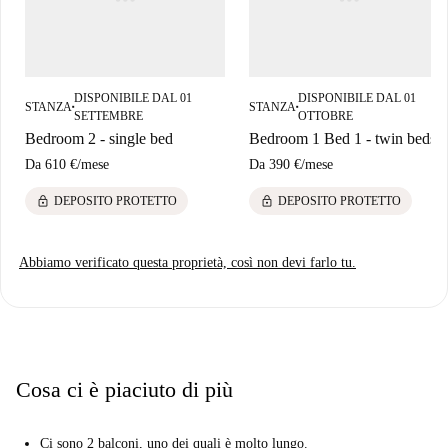
DISPONIBILE DAL 01
DISPONIBILE DAL 01
STANZA
STANZA
■
■
SETTEMBRE
OTTOBRE
Bedroom 2 - single bed
Bedroom 1 Bed 1 - twin beds
Da
610 €
/
mese
Da
390 €
/
mese
lock
lock
DEPOSITO PROTETTO
DEPOSITO PROTETTO
Abbiamo verificato questa proprietà, così non devi farlo tu.
Cosa ci è piaciuto di più
Ci sono 2 balconi, uno dei quali è molto lungo.