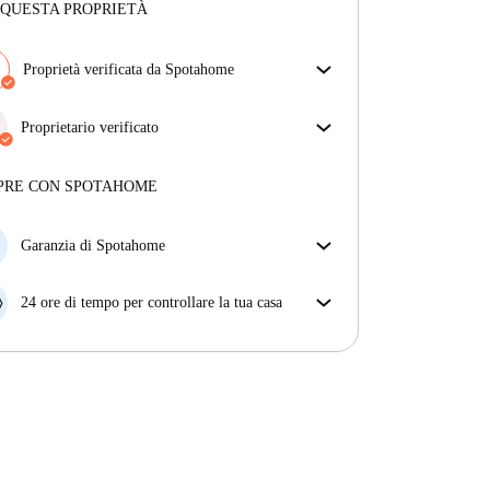
 QUESTA PROPRIETÀ
Proprietà verificata da Spotahome
Il nostro team ha verificato la casa per assicurarsi che
ottieni esattamente ciò che vedi nell'annuncio.
Proprietario verificato
Più sulla verifica
Professionale
·
11 anni
con noi
Maggiori informazioni su questo locatore
PRE CON SPOTAHOME
Più sulla verifica
Garanzia di Spotahome
Se il proprietario di casa cancella la tua prenotazione
con breve preavviso, noi A) ti pagheremo un hotel e
24 ore di tempo per controllare la tua casa
ti aiuteremo a trovare un'altra nuova sistemazione, o
Se l'appartamento non è come te lo aspettavi
B) ti rimborseremo totalmente
dall'annuncio, faccelo sapere entro le prime 24 ore
dall'entrata e ci impegneremo per trovare una
soluzione.