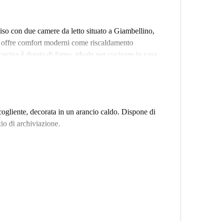
so con due camere da letto situato a Giambellino,
 offre comfort moderni come riscaldamento
cucina è dotata di forno, ideale per cucinare in casa.
le sia per professionisti che per studenti. È
ersatile per inquilini di ogni tipo. L'annuncio è stato
mazioni affidabili.
e offre numerose opzioni per mangiare e fare
ogliente, decorata in un arancio caldo. Dispone di
toranti come Ristorante Orientale Yujingyuan e Enjoy, a
zio di archiviazione.
isitare BURGER KING o esplorare diverse cucine con
na Blu. I mercati locali come Pinoy Saver's Mart
rite il fascino e i servizi di questo quartiere