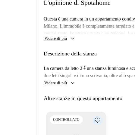
L'opinione di Spotahome
Questa è una camera in un appartamento condivi
Milano. L'immobile è completamente arredato e
centralizzato, lavatrice privata e un balcone. La 
keyboard_arrow_down
Vedere di più
Le coppie sono benvenute e la camera è disponibi
consentito fumare, il che rende questa soluzione v
Descrizione della stanza
verificato da Spotahome, garantendo foto e infor
Giambellino è un quartiere vivace di Milano, ch
La camera da letto 2 è una stanza luminosa e acc
shopping. Nelle vicinanze, troverete diversi ris
due letti singoli e di una scrivania, oltre allo spa
breve distanza. Per un pasto veloce, potete v
keyboard_arrow_down
Vedere di più
opzioni come Ravioleria e Ramen di Hao o Lagu
offrono comode opportunità per fare la spesa. Scop
Altre stanze in questo appartamento
affittando questa confortevole camera.
CONTROLLATO