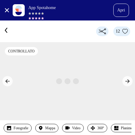
App Spotahome
Apri
3
12
CONTROLLATO
Fotografie
Mappa
Video
360º
Planimetr