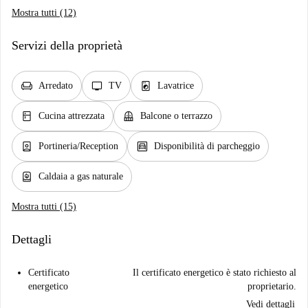
Mostra tutti (12)
Servizi della proprietà
chair
tv
local_laundry_service
Arredato
TV
Lavatrice
kitchen
balcony
Cucina attrezzata
Balcone o terrazzo
person_book
garage
Portineria/Reception
Disponibilità di parcheggio
water_heater
Caldaia a gas naturale
Mostra tutti (15)
Dettagli
Certificato
Il certificato energetico è stato richiesto al
energetico
proprietario.
Vedi dettagli