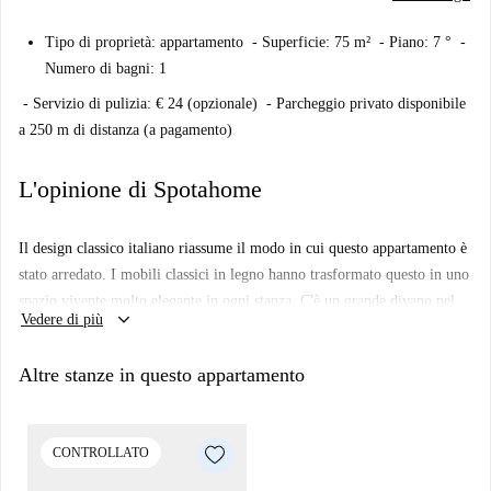
Tipo di proprietà: appartamento - Superficie: 75 m² - Piano: 7 ° -
Numero di bagni: 1
- Servizio di pulizia: € 24 (opzionale) - Parcheggio privato disponibile
a 250 m di distanza (a pagamento)
L'opinione di Spotahome
Il design classico italiano riassume il modo in cui questo appartamento è
stato arredato. I mobili classici in legno hanno trasformato questo in uno
spazio vivente molto elegante in ogni stanza. C'è un grande divano nel
keyboard_arrow_down
Vedere di più
soggiorno, che è perfetto per rilassarsi dopo aver esplorato Milano, oltre
a una tavola rotonda per pranzare. La proprietà dispone di un balcone
Altre stanze in questo appartamento
che si affaccia sulla strada in modo da poter guardare il mondo. Nel
bagno, c'è una grande vasca da bagno - ideale per una rilassante
immergersi - e la doccia.
CONTROLLATO
Si trova in un sobborgo elegante e lussureggiante di Milano, a meno di 5