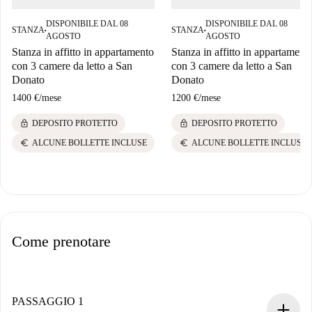
DISPONIBILE DAL 08
DISPONIBILE DAL 08
STANZA
STANZA
■
■
AGOSTO
AGOSTO
Stanza in affitto in appartamento
Stanza in affitto in appartament
con 3 camere da letto a San
con 3 camere da letto a San
Donato
Donato
1400 €
/
mese
1200 €
/
mese
lock
lock
DEPOSITO PROTETTO
DEPOSITO PROTETTO
euro
euro
ALCUNE BOLLETTE INCLUSE
ALCUNE BOLLETTE INCLUSE
Come prenotare
PASSAGGIO 1