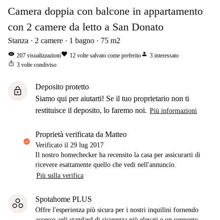
Camera doppia con balcone in appartamento
con 2 camere da letto a San Donato
Stanza
2
camere
1
bagno
75
m2
visibility
favorite
person
207
visualizzazioni
12
volte salvato come preferito
3
interessato
ios_share
3
volte condiviso
Deposito protetto
lock
Siamo qui per aiutarti! Se il tuo proprietario non ti
restituisce il deposito, lo faremo noi.
Più informazioni
proprietà verificata da Matteo
Verificato il
29 lug 2017
Il nostro homechecker ha recensito la casa per assicurarti di
ricevere esattamente quello che vedi nell'annuncio.
Più sulla verifica
Spotahome PLUS
Offre l'esperienza più sicura per i nostri inquilini fornendo
accesso agli standard di sicurezza più elevati e un supporto