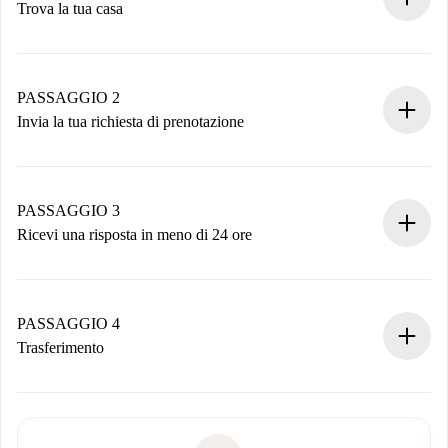
Trova la tua casa
Processo di prenotazione 100% online.
Case e Proprietari verificati.
Hai tutte le informazioni necessarie in anticipo.
PASSAGGIO 2
Invia la tua richiesta di prenotazione
Invia dettagli base del tuo profilo e metodo di pagamento.
Ricorda che non ti addebiteremo nulla finché il proprietario
non accetta.
PASSAGGIO 3
Ricevi una risposta in meno di 24 ore
Il proprietario ha fino a 24 ore per confermare.
Se accettata, ti addebiteremo il pagamento e ti metteremo in
contatto con il proprietario.
PASSAGGIO 4
Se rifiutata: non ti addebiteremo nulla e ti proporremo
Trasferimento
alternative.
Concorda con il proprietario i dettagli del tuo arrivo, ritiro
Documenti richiesti se la proprietà è “
Spotahome plus
”.
delle chiavi, ecc.
Documento d'identità o Passaporto
Spotahome trasferirà il primo pagamento al proprietario
Prova di solvibilità