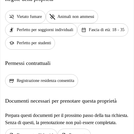
smoke_free
pet_supplies
Vietato fumare
Animali non ammessi
hail
calendar_month
Perfetto per soggiorni individuali
Fascia di età: 18 - 35
school
Perfetto per studenti
Permessi contrattuali
credit_score
Registrazione residenza consentita
Documenti necessari per prenotare questa proprietà
Prepara questi documenti per il prossimo passo della tua richiesta.
Senza di questi, la prenotazione non può essere completata.