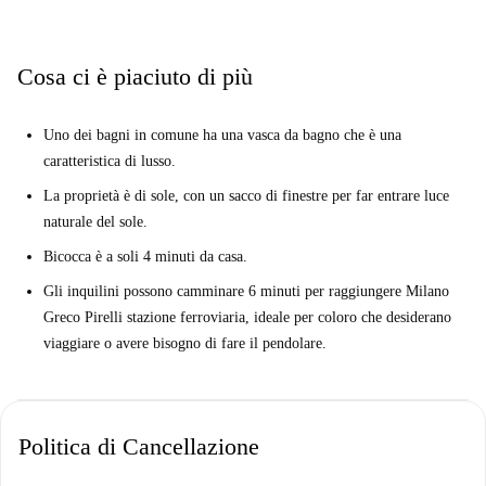
animali domestici, ed è registrato per la domiciliazione.
Bicocca è una zona vivace di Milano, con ottimi collegamenti con istituti
Cosa ci è piaciuto di più
scolastici e attrazioni locali. Da qui, è possibile raggiungere a piedi
strutture come l'Edificio U7-Civitas-Università degli Studi di Milano-
Uno dei bagni in comune ha una vasca da bagno che è una
Bicocca, le Segreterie Studenti e il Raffles Milano. Le attrazioni
caratteristica di lusso.
turistiche locali includono la Fontana dell'Università Bicocca, la Bicocca
degli Arcimboldi e il Parco Scientifico. I ristoranti nelle vicinanze
La proprietà è di sole, con un sacco di finestre per far entrare luce
includono Honu Poke e Mensa, che offrono un mix di locali di
naturale del sole.
intrattenimento e di intrattenimento.
Bicocca è a soli 4 minuti da casa.
Gli inquilini possono camminare 6 minuti per raggiungere Milano
Greco Pirelli stazione ferroviaria, ideale per coloro che desiderano
viaggiare o avere bisogno di fare il pendolare.
Politica di Cancellazione