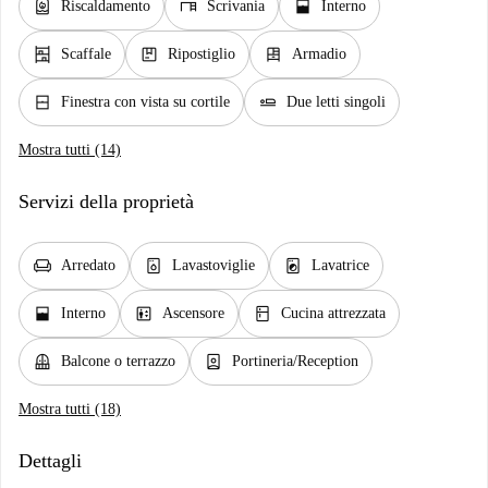
water_heater
desk
window_open
Riscaldamento
Scrivania
Interno
shelves
package
dresser
Scaffale
Ripostiglio
Armadio
window_closed
airline_seat_flat
Finestra con vista su cortile
Due letti singoli
Mostra tutti (14)
Servizi della proprietà
chair
dishwasher_gen
local_laundry_service
Arredato
Lavastoviglie
Lavatrice
window_open
elevator
kitchen
Interno
Ascensore
Cucina attrezzata
balcony
person_book
Balcone o terrazzo
Portineria/Reception
Mostra tutti (18)
Dettagli