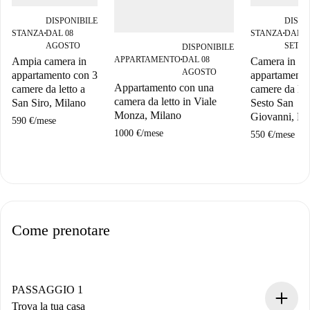
DISPONIBILE
DISPO
STANZA
DAL 08
STANZA
DAL 0
■
■
AGOSTO
SETT
DISPONIBILE
APPARTAMENTO
DAL 08
Ampia camera in
Camera in
■
AGOSTO
appartamento con 3
appartamento
Appartamento con una
camere da letto a
camere da let
camera da letto in Viale
San Siro, Milano
Sesto San
Monza, Milano
Giovanni, Mi
590 €
/
mese
1000 €
/
mese
550 €
/
mese
Come prenotare
PASSAGGIO 1
Trova la tua casa