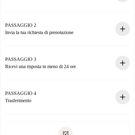
Processo di prenotazione 100% online.
Case e Proprietari verificati.
Hai tutte le informazioni necessarie in anticipo.
PASSAGGIO 2
Invia la tua richiesta di prenotazione
Invia dettagli base del tuo profilo e metodo di pagamento.
Ricorda che non ti addebiteremo nulla finché il proprietario
non accetta.
PASSAGGIO 3
Ricevi una risposta in meno di 24 ore
Il proprietario ha fino a 24 ore per confermare.
Se accettata, ti addebiteremo il pagamento e ti metteremo in
contatto con il proprietario.
PASSAGGIO 4
Se rifiutata: non ti addebiteremo nulla e ti proporremo
Trasferimento
alternative.
Concorda con il proprietario i dettagli del tuo arrivo, ritiro
Documenti richiesti se la proprietà è “
Spotahome plus
”.
delle chiavi, ecc.
Documento d'identità o Passaporto
Spotahome trasferirà il primo pagamento al proprietario
Prova di solvibilità
solo se non segnali problemi.