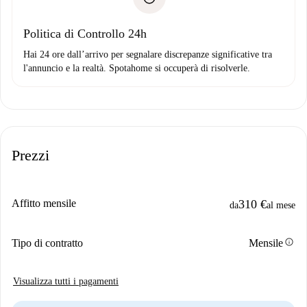
Domiciliazione del pagamento
Politica di Controllo 24h
Hai 24 ore dall’arrivo per segnalare discrepanze significative tra
l'annuncio e la realtà. Spotahome si occuperà di risolverle.
Prezzi
Affitto mensile
310 €
da
al mese
info
Tipo di contratto
Mensile
Visualizza tutti i pagamenti