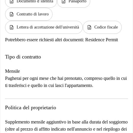
description
description
Documento d’identità
Passaporto
description
Contratto di lavoro
description
description
Lettera di accettazione dell'università
Codice fiscale
Potrebbero essere richiesti altri documenti:
Residence Permit
Tipo di contratto
Mensile
Pagherai per ogni mese che hai prenotato, compreso quello in cui
ti trasferisci e quello in cui lasci l'appartamento.
Politica del proprietario
Supplemento mensile aggiuntivo in base alla durata del soggiorno
(oltre al prezzo di affitto indicato nell'annuncio e nel riepilogo dei