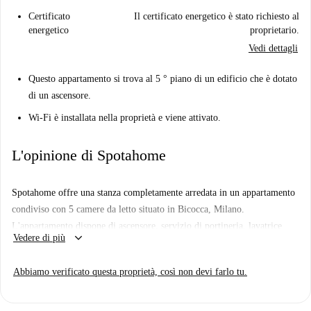
Certificato
Il certificato energetico è stato richiesto al
energetico
proprietario.
Vedi dettagli
Questo appartamento si trova al 5 ° piano di un edificio che è dotato
di un ascensore.
Wi-Fi è installata nella proprietà e viene attivato.
L'opinione di Spotahome
Spotahome offre una stanza completamente arredata in un appartamento
condiviso con 5 camere da letto situato in Bicocca, Milano.
L'appartamento dispone di ascensore, servizio di portineria, lavatrice
keyboard_arrow_down
Vedere di più
privata, lavastoviglie e balcone o terrazza. L'impianto di riscaldamento e
acqua calda è centralizzato. Si prega di notare che questo appartamento
Abbiamo verificato questa proprietà, così non devi farlo tu.
non dispone di connessione Wi-Fi centralizzata né di parcheggio.
L'annuncio è stato controllato e verificato personalmente da Spotahome.
Questo immobile in affitto è ideale per studenti, non ammette coppie e