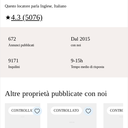
Questo locatore parla Inglese, Italiano
4.3 (5076)
star
672
Dal 2015
Annunci pubblicati
con noi
9171
9-15h
Inquilini
Tempo medio di risposta
Altre proprietà pubblicate con noi
CONTROLLATO
CONTROLLATO
CONTROL