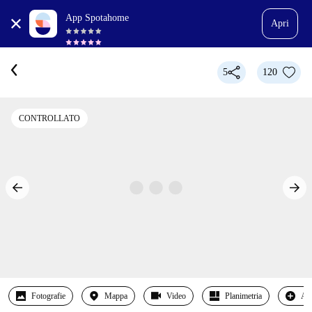
App Spotahome
Apri
5
120
CONTROLLATO
Fotografie
Mappa
Video
Planimetria
Alt