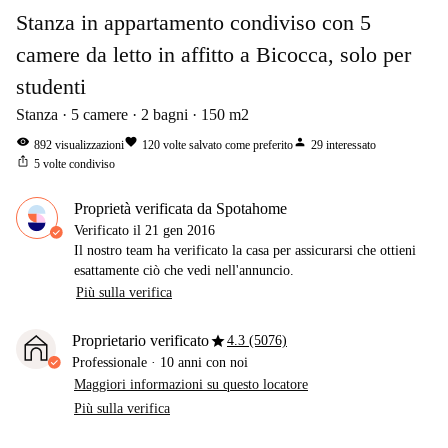
Stanza in appartamento condiviso con 5
camere da letto in affitto a Bicocca, solo per
studenti
Stanza
5
camere
2
bagni
150
m2
visibility
favorite
person
892
visualizzazioni
120
volte salvato come preferito
29
interessato
ios_share
5
volte condiviso
Proprietà verificata da Spotahome
Verificato il
21 gen 2016
Il nostro team ha verificato la casa per assicurarsi che ottieni
esattamente ciò che vedi nell'annuncio.
Più sulla verifica
star
Proprietario verificato
4.3 (5076)
Professionale
·
10 anni
con noi
Maggiori informazioni su questo locatore
Più sulla verifica