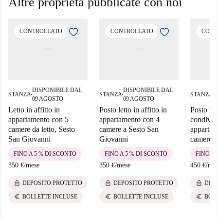
Altre proprietà pubblicate con noi
CONTROLLATO
CONTROLLATO
CONT
DISPONIBILE DAL
DISPONIBILE DAL
D
STANZA
STANZA
STANZA
■
■
■
09 AGOSTO
09 AGOSTO
0
Letto in affitto in
Posto letto in affitto in
Posto let
appartamento con 5
appartamento con 4
condivisa
camere da letto, Sesto
camere a Sesto San
appartam
San Giovanni
Giovanni
camere d
FINO A 5 % DI SCONTO
FINO A 5 % DI SCONTO
FINO A 
350 €
/
mese
350 €
/
mese
450 €
/
mes
lock
lock
lock
DEPOSITO PROTETTO
DEPOSITO PROTETTO
DEP
euro
euro
euro
BOLLETTE INCLUSE
BOLLETTE INCLUSE
BOL