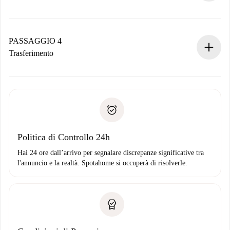
Il proprietario ha fino a 24 ore per confermare.
Se accettata, ti addebiteremo il pagamento e ti metteremo in
contatto con il proprietario.
PASSAGGIO 4
Se rifiutata: non ti addebiteremo nulla e ti proporremo
Trasferimento
alternative.
Concorda con il proprietario i dettagli del tuo arrivo, ritiro
Documenti richiesti se la proprietà è “
Spotahome plus
”.
delle chiavi, ecc.
Documento d'identità o Passaporto
Spotahome trasferirà il primo pagamento al proprietario
Prova di solvibilità
solo se non segnali problemi.
Domiciliazione del pagamento
Politica di Controllo 24h
Hai 24 ore dall’arrivo per segnalare discrepanze significative tra
l'annuncio e la realtà. Spotahome si occuperà di risolverle.