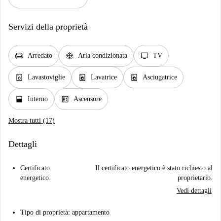
Servizi della proprietà
chair
ac_unit
tv
Arredato
Aria condizionata
TV
dishwasher_gen
local_laundry_service
local_laundry_service
Lavastoviglie
Lavatrice
Asciugatrice
window_open
elevator
Interno
Ascensore
Mostra tutti (17)
Dettagli
Certificato
Il certificato energetico è stato richiesto al
energetico
proprietario.
Vedi dettagli
Tipo di proprietà: appartamento