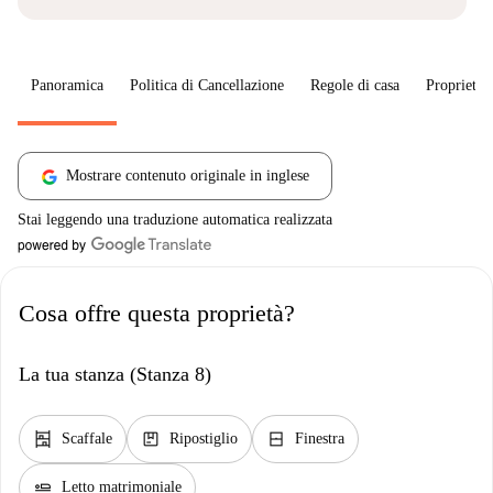
Panoramica
Politica di Cancellazione
Regole di casa
Proprietar
Mostrare contenuto originale in inglese
Stai leggendo una traduzione automatica realizzata
Cosa offre questa proprietà?
La tua stanza (Stanza 8)
shelves
package
window_closed
Scaffale
Ripostiglio
Finestra
airline_seat_flat
Letto matrimoniale