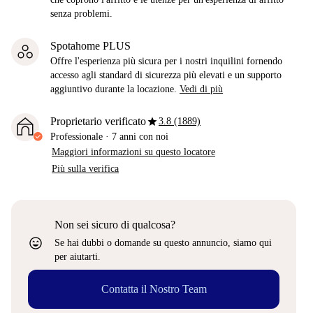
senza problemi.
Spotahome PLUS
Offre l'esperienza più sicura per i nostri inquilini fornendo
accesso agli standard di sicurezza più elevati e un supporto
aggiuntivo durante la locazione.
Vedi di più
star
Proprietario verificato
3.8 (1889)
Professionale
·
7 anni
con noi
Maggiori informazioni su questo locatore
Più sulla verifica
Non sei sicuro di qualcosa?
sentiment_very_satisfied
Se hai dubbi o domande su questo annuncio, siamo qui
per aiutarti.
Contatta il Nostro Team