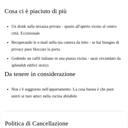
E questo...
Cosa ci è piaciuto di più
È consentito fumare, ma solo sul balcone.
Dammelo dritto ...
Un drink sulla terrazza privata - spazio all'aperto vicino al centro
Questo è un grande appartamento al 4 ° piano con 8 camere da letto in
città. Eccezionale.
Via Santa Maria Podone a Milano. Godetevi una splendida terrazza,
camere da letto con porte con serratura e una spaziosa cucina.
Recuperando le e-mail nella tua camera da letto - se hai bisogno di
privacy puoi bloccare la porta.
Pensiamo che questo appartamento sia l'ideale per i giovani
professionisti che non vogliono sacrificare posizione o stile. Fumatore?
Godendo un caffè italiano in una piazza vicina - sarai circondato da
Puoi fare il tuo lavoro sulla terrazza
splendidi edifici storici.
Da tenere in considerazione
Non c'è soggiorno nell'appartamento. La cosa buona è che puoi
unirti ai tuoi amici nella cucina abitabile.
Politica di Cancellazione