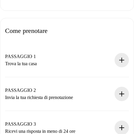
Come prenotare
PASSAGGIO 1
Trova la tua casa
Processo di prenotazione 100% online.
Case e Proprietari verificati.
Hai tutte le informazioni necessarie in anticipo.
PASSAGGIO 2
Invia la tua richiesta di prenotazione
Invia dettagli base del tuo profilo e metodo di pagamento.
Ricorda che non ti addebiteremo nulla finché il proprietario
non accetta.
PASSAGGIO 3
Ricevi una risposta in meno di 24 ore