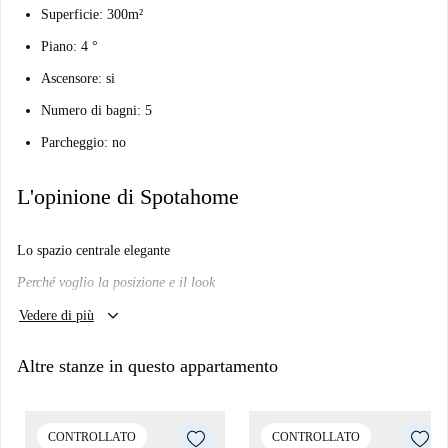
Superficie: 300m²
Piano: 4 °
Ascensore: si
Numero di bagni: 5
Parcheggio: no
L'opinione di Spotahome
Lo spazio centrale elegante
Perché voglio la posizione e il look
keyboard_arrow_down
Mi piacerà qui?
Vedere di più
Dipende.
Altre stanze in questo appartamento
Stai cercando qualcosa con uno stile sofisticato vicino al centro città?
Immaginati in un grande appartamento condiviso con più amici?
Allora questo potrebbe essere per te.
CONTROLLATO
CONTROLLATO