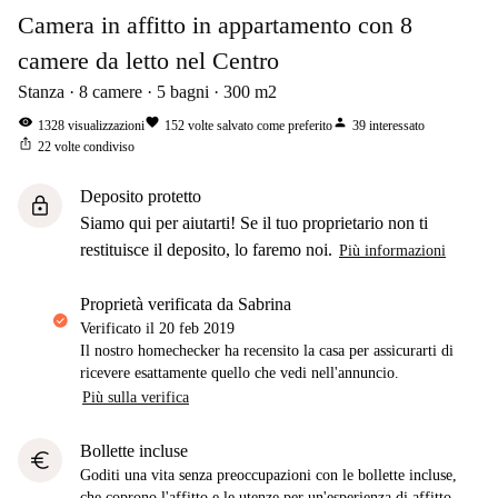
Camera in affitto in appartamento con 8
camere da letto nel Centro
Stanza
8
camere
5
bagni
300
m2
visibility
favorite
person
1328
visualizzazioni
152
volte salvato come preferito
39
interessato
ios_share
22
volte condiviso
Deposito protetto
lock
Siamo qui per aiutarti! Se il tuo proprietario non ti
restituisce il deposito, lo faremo noi.
Più informazioni
proprietà verificata da Sabrina
Verificato il
20 feb 2019
Il nostro homechecker ha recensito la casa per assicurarti di
ricevere esattamente quello che vedi nell'annuncio.
Più sulla verifica
Bollette incluse
euro
Goditi una vita senza preoccupazioni con le bollette incluse,
che coprono l'affitto e le utenze per un'esperienza di affitto