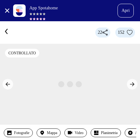
App Spotahome
Apri
22
152
CONTROLLATO
Fotografie
Mappa
Video
Planimetria
Alt