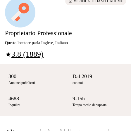
check_circle
VERIFICATO DA SPOTAHOME
Proprietario Professionale
Questo locatore parla Inglese, Italiano
3.8 (1889)
star
300
Dal 2019
Annunci pubblicati
con noi
4688
9-15h
Inquilini
Tempo medio di risposta