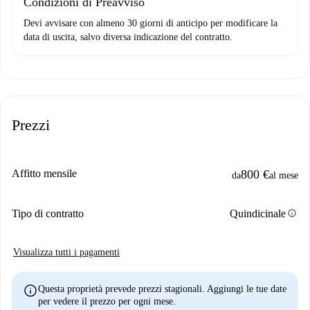
Condizioni di Preavviso
Devi avvisare con almeno 30 giorni di anticipo per modificare la
data di uscita, salvo diversa indicazione del contratto.
Prezzi
Affitto mensile
800 €
da
al mese
info
Tipo di contratto
Quindicinale
Visualizza tutti i pagamenti
info
Questa proprietà prevede prezzi stagionali. Aggiungi le tue date
per vedere il prezzo per ogni mese.