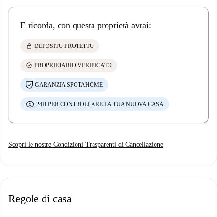
E ricorda, con questa proprietà avrai:
lock
DEPOSITO PROTETTO
check_circle
PROPRIETARIO VERIFICATO
GARANZIA SPOTAHOME
24H PER CONTROLLARE LA TUA NUOVA CASA
Scopri le nostre Condizioni Trasparenti di Cancellazione
Regole di casa