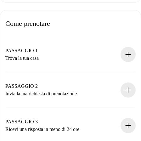
Come prenotare
PASSAGGIO 1
Trova la tua casa
Processo di prenotazione 100% online.
Case e Proprietari verificati.
Hai tutte le informazioni necessarie in anticipo.
PASSAGGIO 2
Invia la tua richiesta di prenotazione
Invia dettagli base del tuo profilo e metodo di pagamento.
Ricorda che non ti addebiteremo nulla finché il proprietario
non accetta.
PASSAGGIO 3
Ricevi una risposta in meno di 24 ore