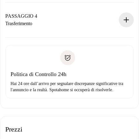
Il proprietario ha fino a 24 ore per confermare.
Se accettata, ti addebiteremo il pagamento e ti metteremo in
contatto con il proprietario.
PASSAGGIO 4
Se rifiutata: non ti addebiteremo nulla e ti proporremo
Trasferimento
alternative.
Concorda con il proprietario i dettagli del tuo arrivo, ritiro
Documenti richiesti se la proprietà è “
Spotahome plus
”.
delle chiavi, ecc.
Documento d'identità o Passaporto
Spotahome trasferirà il primo pagamento al proprietario
Prova di solvibilità
solo se non segnali problemi.
Domiciliazione del pagamento
Politica di Controllo 24h
Hai 24 ore dall’arrivo per segnalare discrepanze significative tra
l'annuncio e la realtà. Spotahome si occuperà di risolverle.
Prezzi