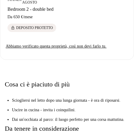
AGOSTO
ristoranti come il Jimmy Café sono a portata di mano, offrendo una
Bedroom 2 - double bed
vivace scena culinaria. Assicuratevi questa esclusiva opportunità abitativa
Da
650 €
/
mese
oggi stesso con Spotahome!
lock
DEPOSITO PROTETTO
Abbiamo verificato questa proprietà, così non devi farlo tu.
Cosa ci è piaciuto di più
Sciogliersi nel letto dopo una lunga giornata - è ora di riposarsi.
Uscire in cucina - invita i coinquilini.
Dai un'occhiata al parco: il luogo perfetto per una corsa mattutina.
Da tenere in considerazione