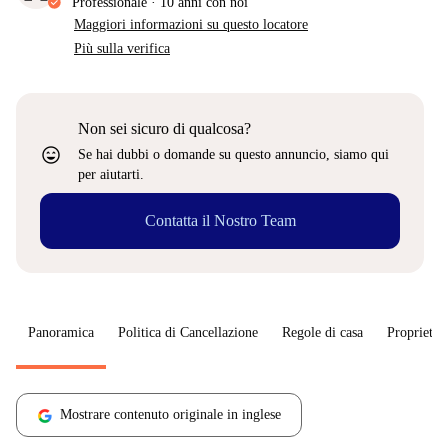
Professionale
·
10 anni
con noi
Maggiori informazioni su questo locatore
Più sulla verifica
Non sei sicuro di qualcosa?
sentiment_very_satisfied
Se hai dubbi o domande su questo annuncio, siamo qui
per aiutarti.
Contatta il Nostro Team
Panoramica
Politica di Cancellazione
Regole di casa
Proprietar
Mostrare contenuto originale in inglese