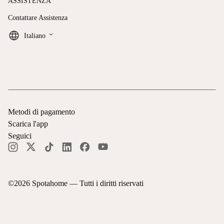
ASSISTENZA
Contattare Assistenza
keyboard_arrow_down
Italiano
Metodi di pagamento
Scarica l'app
Seguici
©
2026
Spotahome —
Tutti i diritti riservati