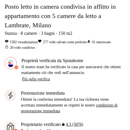
Posto letto in camera condivisa in affitto in
appartamento con 5 camere da letto a
Lambrate, Milano
Stanza
8
camere
3
bagni
150
m2
visibility
favorite
person
1582
visualizzazioni
277
volte salvato come preferito
61
interessato
ios_share
20
volte condiviso
Proprietà verificata da Spotahome
Il nostro team ha verificato la casa per assicurarsi che ottieni
esattamente ciò che vedi nell'annuncio.
Più sulla verifica
Prenotazione immediata
Ottieni la conferma immediata! La tua richiesta viene
accettata immediatamente se rispetti le nostre
condizioni di
prenotazione immediata
star
Proprietario verificato
4.3 (5076)