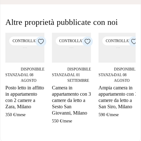
Altre proprietà pubblicate con noi
CONTROLLATO
CONTROLLATO
CONTROLLATO
DISPONIBILE
DISPONIBILE
DISPONIBILE
STANZA
DAL 08
STANZA
DAL 01
STANZA
DAL 08
■
■
■
AGOSTO
SETTEMBRE
AGOSTO
Posto letto in affitto
Camera in
Ampia camera in
in appartamento
appartamento con 3
appartamento con 3
con 2 camere a
camere da letto a
camere da letto a
Zara, Milano
Sesto San
San Siro, Milano
Giovanni, Milano
350 €
/
mese
590 €
/
mese
550 €
/
mese