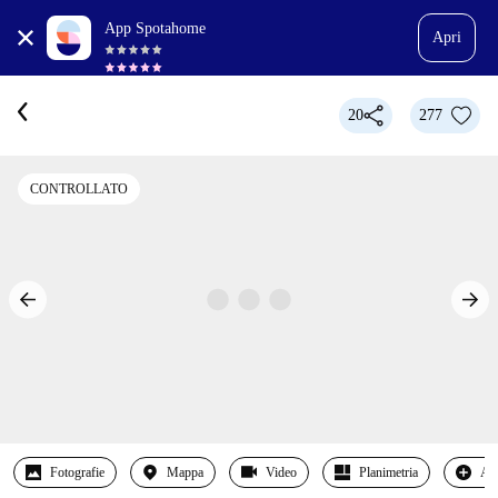
App Spotahome
Apri
20
277
CONTROLLATO
Fotografie
Mappa
Video
Planimetria
Alt