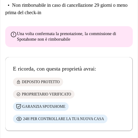
Non rimborsabile
in caso di cancellazione 29 giorni o meno
prima del check-in
error
Una volta confermata la prenotazione, la commissione di
Spotahome
non è rimborsabile
E ricorda, con questa proprietà avrai:
lock
DEPOSITO PROTETTO
check_circle
PROPRIETARIO VERIFICATO
GARANZIA SPOTAHOME
24H PER CONTROLLARE LA TUA NUOVA CASA