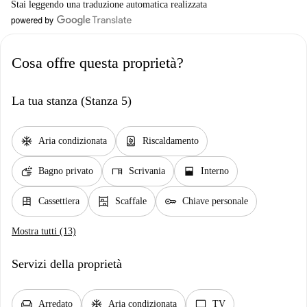
Stai leggendo una traduzione automatica realizzata
Cosa offre questa proprietà?
La tua stanza (Stanza 5)
ac_unit
water_heater
Aria condizionata
Riscaldamento
soap
desk
window_open
Bagno privato
Scrivania
Interno
dresser
shelves
key
Cassettiera
Scaffale
Chiave personale
Mostra tutti (13)
Servizi della proprietà
chair
ac_unit
tv
Arredato
Aria condizionata
TV