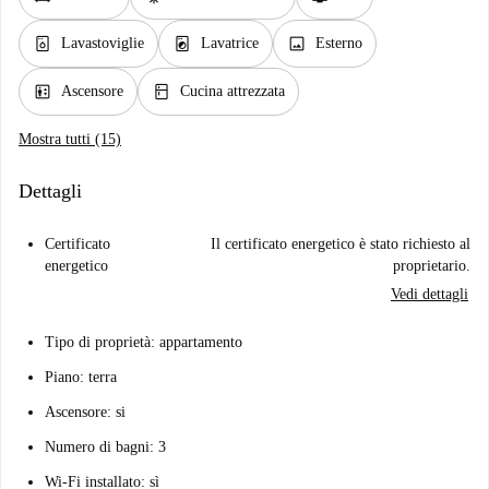
dishwasher_gen
local_laundry_service
image
Lavastoviglie
Lavatrice
Esterno
elevator
kitchen
Ascensore
Cucina attrezzata
Mostra tutti (15)
Dettagli
Certificato
Il certificato energetico è stato richiesto al
energetico
proprietario.
Vedi dettagli
Tipo di proprietà: appartamento
Piano: terra
Ascensore: si
Numero di bagni: 3
Wi-Fi installato: sì