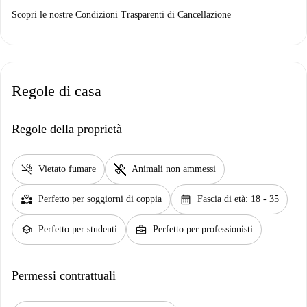
Scopri le nostre Condizioni Trasparenti di Cancellazione
Regole di casa
Regole della proprietà
smoke_free
pet_supplies
Vietato fumare
Animali non ammessi
partner_heart
calendar_month
Perfetto per soggiorni di coppia
Fascia di età: 18 - 35
school
business_center
Perfetto per studenti
Perfetto per professionisti
Permessi contrattuali